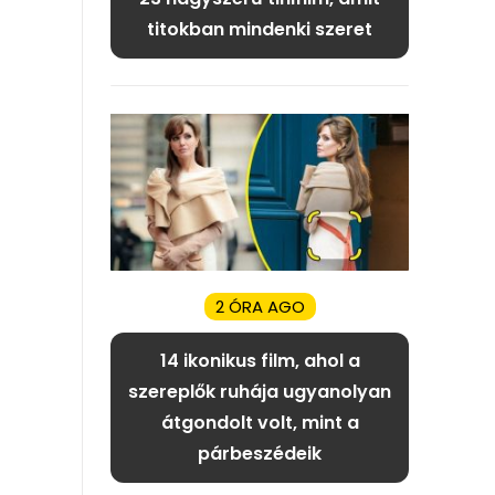
titokban mindenki szeret
2 ÓRA AGO
14 ikonikus film, ahol a
szereplők ruhája ugyanolyan
átgondolt volt, mint a
párbeszédeik