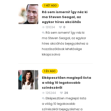
1 HÉT AGO
Rá sem ismerni! Így néz ki
ma Steven Seagal, az
egykor híres akcióhős
131034
0
Rá sem ismerni! Így néz ki
ma Steven Seagal, az egykor
híres akcióhős bejegyzéshez
a
hozzászólások lehetősége
kikapcsolva
1 ÉV AGO
Elképesztően meglepő lista
a világ 10 legokosabb
színészéről
126244
26
Elképesztően meglepő lista
a világ 10 legokosabb
színészéről bejegyzéshez
a