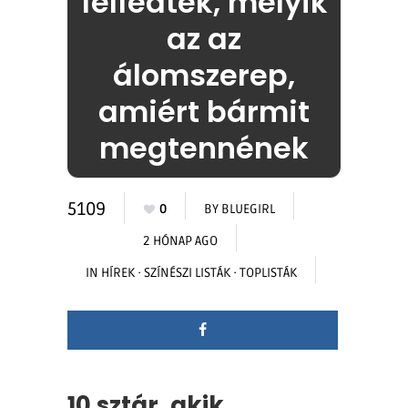
felfedték, melyik
az az
álomszerep,
amiért bármit
megtennének
5109
0
BY
BLUEGIRL
2 HÓNAP AGO
IN
HÍREK
·
SZÍNÉSZI LISTÁK
·
TOPLISTÁK
10 sztár, akik