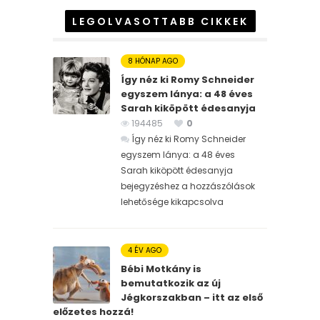
LEGOLVASOTTABB CIKKEK
8 HÓNAP AGO
Így néz ki Romy Schneider
egyszem lánya: a 48 éves
Sarah kiköpött édesanyja
194485
0
Így néz ki Romy Schneider
egyszem lánya: a 48 éves
Sarah kiköpött édesanyja
bejegyzéshez
a hozzászólások
lehetősége kikapcsolva
4 ÉV AGO
Bébi Motkány is
bemutatkozik az új
Jégkorszakban – itt az első
előzetes hozzá!