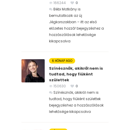
166244
0
Bébi Motkány is
bemutatkozik az új
Jégkorszakban – itt az első
előzetes hozzá! bejegyzéshez
a
hozzászólások lehetősége
kikapcsolva
6 HÓNAP AGO
Színésznők, akikről nem is
tudtad, hogy fiúként
születtek
150630
0
Színésznők, akikről nem is
tudtad, hogy fiúként születtek
bejegyzéshez
a hozzászólások
lehetősége kikapcsolva