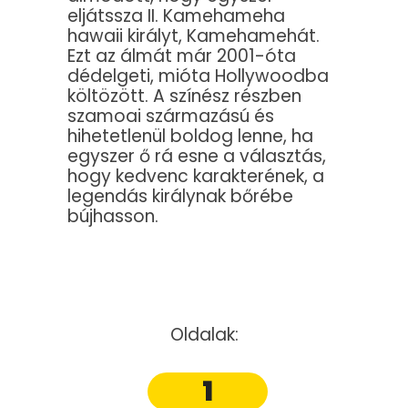
eljátssza II. Kamehameha
hawaii királyt, Kamehamehát.
Ezt az álmát már 2001-óta
dédelgeti, mióta Hollywoodba
költözött. A színész részben
szamoai származású és
hihetetlenül boldog lenne, ha
egyszer ő rá esne a választás,
hogy kedvenc karakterének, a
legendás királynak bőrébe
bújhasson.
Oldalak:
1