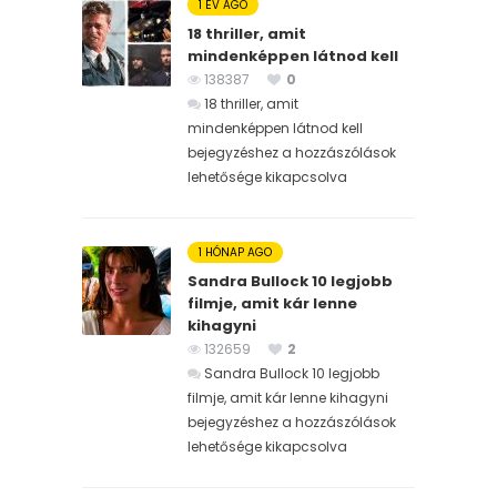
1 ÉV AGO
18 thriller, amit
mindenképpen látnod kell
138387
0
18 thriller, amit
mindenképpen látnod kell
bejegyzéshez
a hozzászólások
lehetősége kikapcsolva
1 HÓNAP AGO
Sandra Bullock 10 legjobb
filmje, amit kár lenne
kihagyni
132659
2
Sandra Bullock 10 legjobb
filmje, amit kár lenne kihagyni
bejegyzéshez
a hozzászólások
lehetősége kikapcsolva