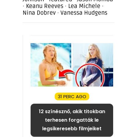
·
Keanu Reeves
·
Lea Michele
·
Nina Dobrev
·
Vanessa Hudgens
31 PERC AGO
12 színésznő, akik titokban
terhesen forgatták le
legsikeresebb filmjeiket