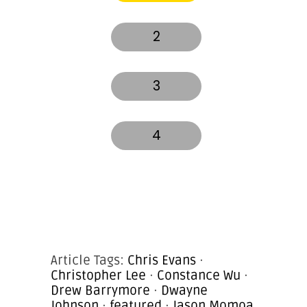
2
3
4
Article Tags:
Chris Evans
·
Christopher Lee
·
Constance Wu
·
Drew Barrymore
·
Dwayne
Johnson
·
featured
·
Jason Momoa