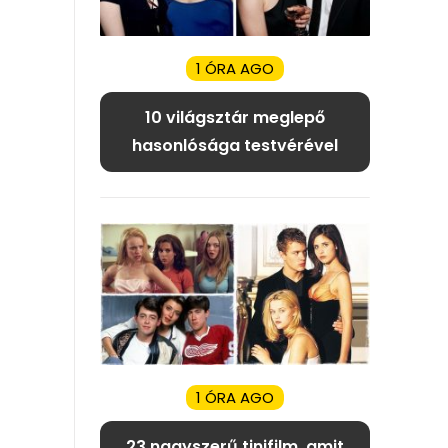
1 ÓRA AGO
10 világsztár meglepő
hasonlósága testvérével
1 ÓRA AGO
23 nagyszerű tinifilm, amit