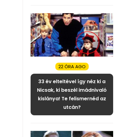
22 ÓRA AGO
33 év elteltével így néz ki a
Nicsak, ki beszél imádnivaló
kislánya! Te felismernéd az
utcán?