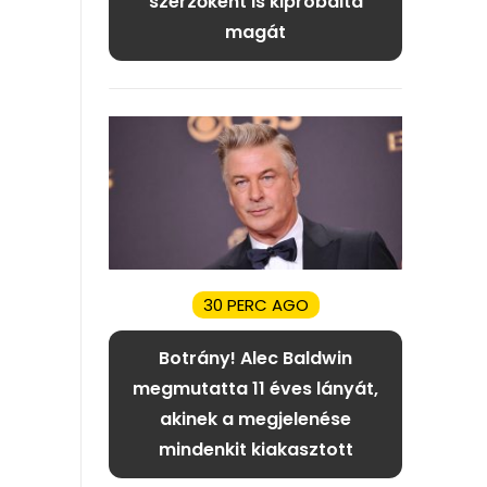
szerzőként is kipróbálta
magát
30 PERC AGO
Botrány! Alec Baldwin
megmutatta 11 éves lányát,
akinek a megjelenése
mindenkit kiakasztott