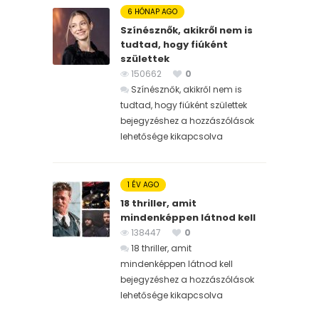
6 HÓNAP AGO
Színésznők, akikről nem is
tudtad, hogy fiúként
születtek
150662
0
Színésznők, akikről nem is
tudtad, hogy fiúként születtek
bejegyzéshez
a hozzászólások
lehetősége kikapcsolva
1 ÉV AGO
18 thriller, amit
mindenképpen látnod kell
138447
0
18 thriller, amit
mindenképpen látnod kell
bejegyzéshez
a hozzászólások
lehetősége kikapcsolva