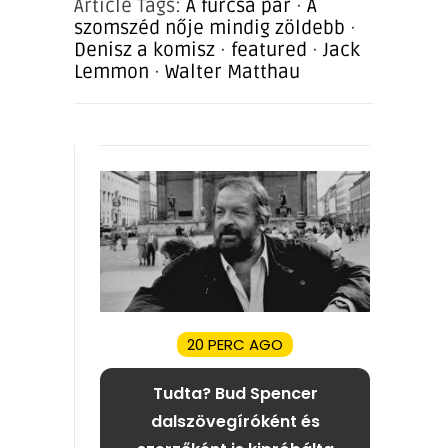
Article Tags:
A furcsa pár
·
A
szomszéd nője mindig zöldebb
·
Denisz a komisz
·
featured
·
Jack
Lemmon
·
Walter Matthau
20 PERC AGO
Tudta? Bud Spencer
dalszövegíróként és