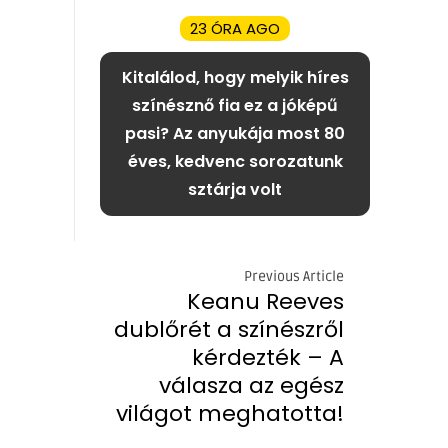
23 ÓRA AGO
Kitalálod, hogy melyik híres
színésznő fia ez a jóképű
pasi? Az anyukája most 80
éves, kedvenc sorozatunk
sztárja volt
Previous Article
Keanu Reeves
dublőrét a színészről
kérdezték – A
válasza az egész
világot meghatotta!