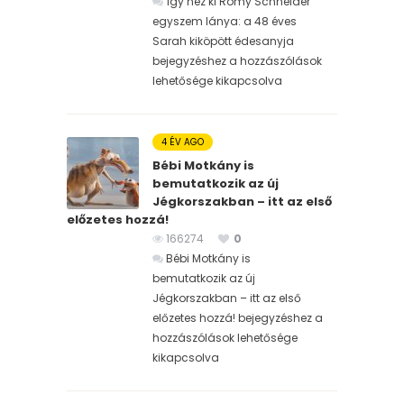
Így néz ki Romy Schneider
egyszem lánya: a 48 éves
Sarah kiköpött édesanyja
bejegyzéshez
a hozzászólások
lehetősége kikapcsolva
4 ÉV AGO
Bébi Motkány is
bemutatkozik az új
Jégkorszakban – itt az első
előzetes hozzá!
166274
0
Bébi Motkány is
bemutatkozik az új
Jégkorszakban – itt az első
előzetes hozzá! bejegyzéshez
a
hozzászólások lehetősége
kikapcsolva