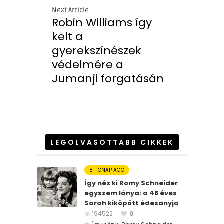
Next Article
Robin Williams így
kelt a
gyerekszínészek
védelmére a
Jumanji forgatásán
LEGOLVASOTTABB CIKKEK
8 HÓNAP AGO
Így néz ki Romy Schneider
egyszem lánya: a 48 éves
Sarah kiköpött édesanyja
194522
0