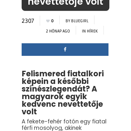
nevettetője volt
2307
0
BY
BLUEGIRL
2 HÓNAP AGO
IN
HÍREK
Felismered fiatalkori
képein a későbbi
színészlegendát? A
magyarok egyik
kedvenc nevettetője
volt
A fekete-fehér fotón egy fiatal
férfi mosolyog, akinek