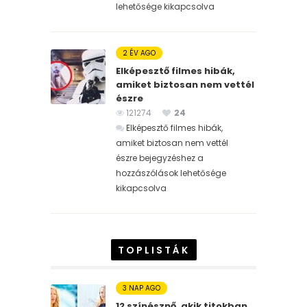
lehetősége kikapcsolva
2 ÉV AGO
Elképesztő filmes hibák,
amiket biztosan nem vettél
észre
121274
24
Elképesztő filmes hibák,
amiket biztosan nem vettél
észre bejegyzéshez
a
hozzászólások lehetősége
kikapcsolva
TOPLISTÁK
3 NAP AGO
12 színésznő, akik titokban