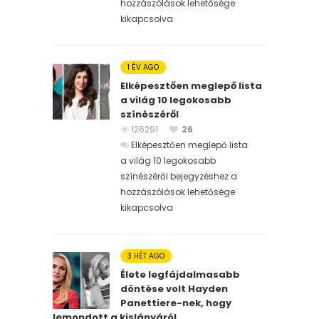
hozzászólások lehetősége
kikapcsolva
1 ÉV AGO
Elképesztően meglepő lista
a világ 10 legokosabb
színészéről
126291
26
Elképesztően meglepő lista
a világ 10 legokosabb
színészéről bejegyzéshez
a
hozzászólások lehetősége
kikapcsolva
3 HÉT AGO
Élete legfájdalmasabb
döntése volt Hayden
Panettiere-nek, hogy
lemondott a kislányáról