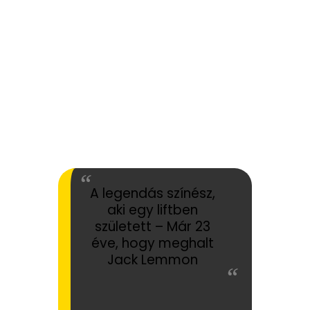
A legendás színész,
aki egy liftben
született – Már 23
éve, hogy meghalt
Jack Lemmon