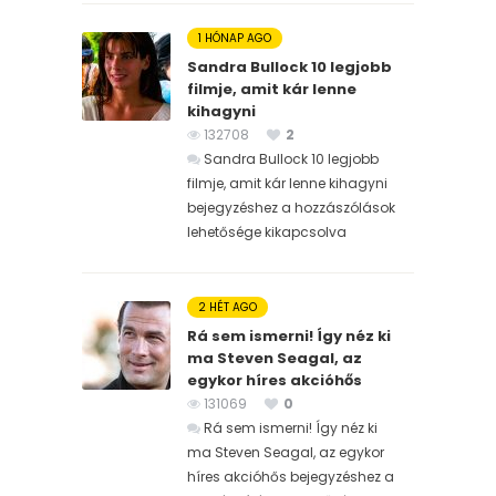
1 HÓNAP AGO
Sandra Bullock 10 legjobb
filmje, amit kár lenne
kihagyni
132708
2
Sandra Bullock 10 legjobb
filmje, amit kár lenne kihagyni
bejegyzéshez
a hozzászólások
lehetősége kikapcsolva
2 HÉT AGO
Rá sem ismerni! Így néz ki
ma Steven Seagal, az
egykor híres akcióhős
131069
0
Rá sem ismerni! Így néz ki
ma Steven Seagal, az egykor
híres akcióhős bejegyzéshez
a