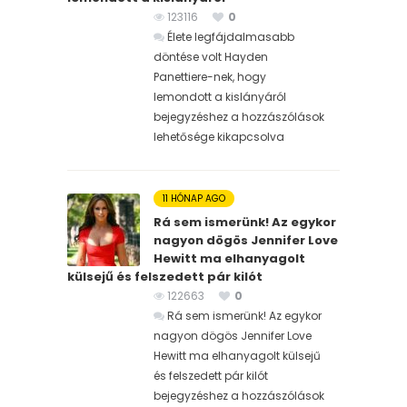
123116
0
Élete legfájdalmasabb
döntése volt Hayden
Panettiere-nek, hogy
lemondott a kislányáról
bejegyzéshez
a hozzászólások
lehetősége kikapcsolva
11 HÓNAP AGO
Rá sem ismerünk! Az egykor
nagyon dögös Jennifer Love
Hewitt ma elhanyagolt
külsejű és felszedett pár kilót
122663
0
Rá sem ismerünk! Az egykor
nagyon dögös Jennifer Love
Hewitt ma elhanyagolt külsejű
és felszedett pár kilót
bejegyzéshez
a hozzászólások