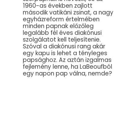
1960-as években zajlott
második vatikáni zsinat, a nagy
egyházreform értelmében
minden papnak előzőleg
legalább fél éves diakónusi
szolgálatot kell teljesítenie.
Szóval a diakónusi rang akár
egy kapu is lehet a tényleges
papsághoz. Az aztán izgalmas
fejlemény lenne, ha LaBeoufból
egy napon pap válna, nemde?