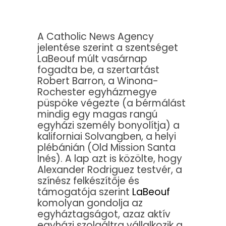
A Catholic News Agency
jelentése szerint a szentséget
LaBeouf múlt vasárnap
fogadta be, a szertartást
Robert Barron, a Winona-
Rochester egyházmegye
püspöke végezte (a bérmálást
mindig egy magas rangú
egyházi személy bonyolítja) a
kaliforniai Solvangben, a helyi
plébánián (Old Mission Santa
Inés). A lap azt is közölte, hogy
Alexander Rodriguez testvér, a
színész felkészítője és
támogatója szerint
LaBeouf
komolyan gondolja az
egyháztagságot, azaz aktív
egyházi szolgáltra vállalkozik a