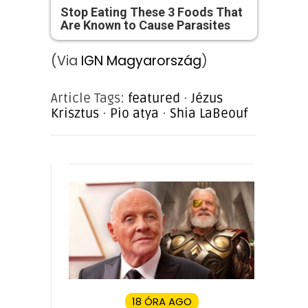
Stop Eating These 3 Foods That
Are Known to Cause Parasites
(Via
IGN Magyarország
)
Article Tags:
featured
·
Jézus
Krisztus
·
Pio atya
·
Shia LaBeouf
18 ÓRA AGO