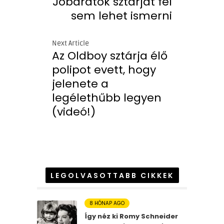
Jóbarátok sztárját fel
sem lehet ismerni
Next Article
Az Oldboy sztárja élő
polipot evett, hogy
jelenete a
legélethűbb legyen
(videó!)
LEGOLVASOTTABB CIKKEK
8 HÓNAP AGO
Így néz ki Romy Schneider