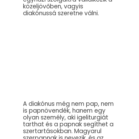
közeljövőben, vagyis
diakónussá szeretne válni.
A diakónus még nem pap, nem
is papnövendék, hanem egy
olyan személy, aki igeliturgiát
tarthat és a papnak segíthet a
szertartásokban. Magyarul
szerpapnak is nevezik, és az