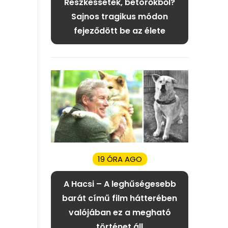
Reszkessetek, betörőkből?
Sajnos tragikus módon
fejeződött be az élete
19 ÓRA AGO
A Hacsi – A leghűségesebb
barát című film hátterében
valójában ez a megható
történet áll