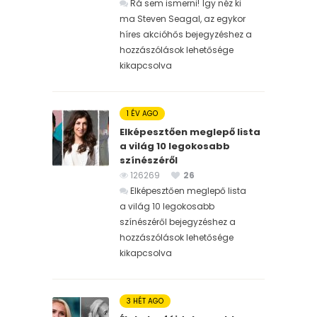
Rá sem ismerni! Így néz ki
ma Steven Seagal, az egykor
híres akcióhős bejegyzéshez
a
hozzászólások lehetősége
kikapcsolva
1 ÉV AGO
Elképesztően meglepő lista
a világ 10 legokosabb
színészéről
126269
26
Elképesztően meglepő lista
a világ 10 legokosabb
színészéről bejegyzéshez
a
hozzászólások lehetősége
kikapcsolva
3 HÉT AGO