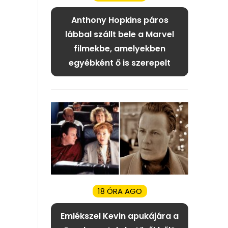
Anthony Hopkins páros
lábbal szállt bele a Marvel
filmekbe, amelyekben
egyébként ő is szerepelt
18 ÓRA AGO
Emlékszel Kevin apukájára a