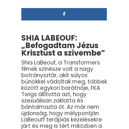
SHIA LABEOUF:
„Befogadtam Jézus
Krisztust a szívembe”
Shia LaBeouf, a Transformers
filmek színésze volt a nagy
botránysztár, akit súlyos
bűnökkel vádoltak meg, többek
között egykori barátnője, FKA
Twigs állította azt, hogy
szexuálisan zaklatta és
bántalmazta őt. Az már nem
újdonság, hogy mélypontján
LaBeouff terápiás kezelésekre
járt és meg is tért miközben a