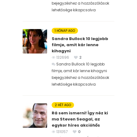
bejegyzéshez
a hozzászólások
lehetősége kikapcsolva
1 HÓNAP AGO
Sandra Bullock 10 legjobb
filmje, amit kár lenne
kihagyni
132696
2
Sandra Bullock 10 legjobb
filmje, amit kár lenne kihagyni
bejegyzéshez
a hozzászólások
lehetősége kikapcsolva
2 HÉT AGO
Rá sem ismerni! Így néz ki
ma Steven Seagal, az
egykor híres akcióhős
131057
0