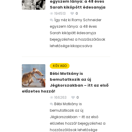
egyszem lánya: a 48 éves
Sarah kiköpött édesanyja
194513
0
Így néz ki Romy Schneider
egyszem lánya: a 48 éves
Sarah kiköpött édesanyja
bejegyzéshez
a hozzászólások
lehetősége kikapcsolva
4 ÉV AGO
Bébi Motkány is
bemutatkozik az új
Jégkorszakban – itt az első
előzetes hozzá!
166263
0
Bébi Motkány is
bemutatkozik az új
Jégkorszakban – itt az első
előzetes hozzá! bejegyzéshez
a
hozzászólások lehetősége