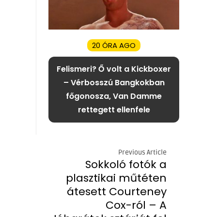
20 ÓRA AGO
Felismeri? Ő volt a Kickboxer
– Vérbosszú Bangkokban
főgonosza, Van Damme
rettegett ellenfele
Previous Article
Sokkoló fotók a
plasztikai műtéten
átesett Courteney
Cox-ról – A