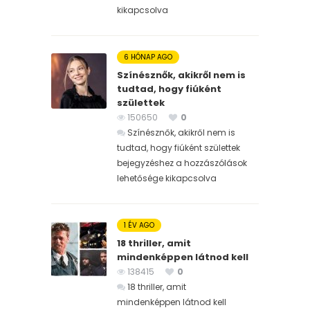
kikapcsolva
6 HÓNAP AGO
Színésznők, akikről nem is
tudtad, hogy fiúként
születtek
150650
0
Színésznők, akikről nem is
tudtad, hogy fiúként születtek
bejegyzéshez
a hozzászólások
lehetősége kikapcsolva
1 ÉV AGO
18 thriller, amit
mindenképpen látnod kell
138415
0
18 thriller, amit
mindenképpen látnod kell