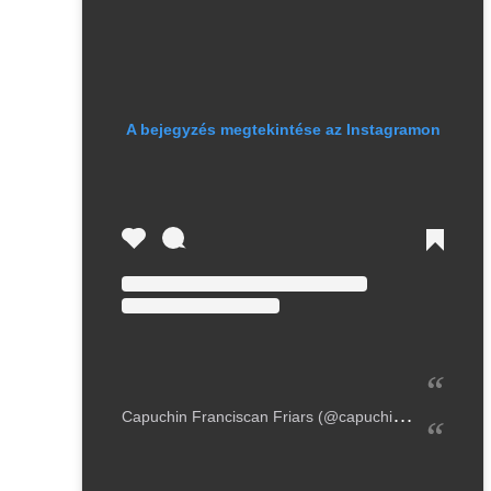
A bejegyzés megtekintése az Instagramon
C
apuchin Franciscan Friars (@capuchinswest) által megosztott bejegyzés