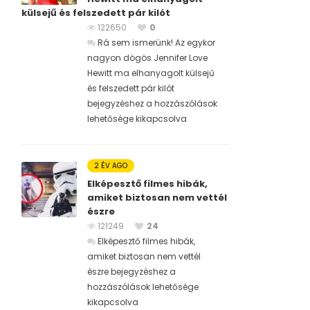
külsejű és felszedett pár kilót
122650
0
Rá sem ismerünk! Az egykor
nagyon dögös Jennifer Love
Hewitt ma elhanyagolt külsejű
és felszedett pár kilót
bejegyzéshez
a hozzászólások
lehetősége kikapcsolva
2 ÉV AGO
Elképesztő filmes hibák,
amiket biztosan nem vettél
észre
121249
24
Elképesztő filmes hibák,
amiket biztosan nem vettél
észre bejegyzéshez
a
hozzászólások lehetősége
kikapcsolva