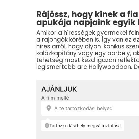
Rájössz, hogy kinek a fi
apukája napjaink egyik 
Amikor a hírességek gyermekei fel
a rajongók körében is. Így van ez ez
híres arról, hogy olyan ikonikus sze
kalózkapitány vagy egy borbély, aki
tehetség most kezd igazán reflekto
legismertebb arc Hollywoodban. De