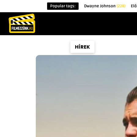
Popular tags:
Dwayne Johnson
(228)
El
KEZDŐOLDAL
HÍREK
ÉRDEKESSÉG