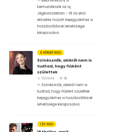
Bébi Motkány is
bemutatkozik az új
Jégkorszakban – itt az első
előzetes hozzá! bejegyzéshez
a
hozzászólások lehetősége
kikapcsolva
6 HÓNAP AGO
Színésznők, akikről nem is
tudtad, hogy fiúként
születtek
150644
0
Színésznők, akikről nem is
tudtad, hogy fiúként születtek
bejegyzéshez
a hozzászólások
lehetősége kikapcsolva
1 ÉV AGO
18 thriller, amit