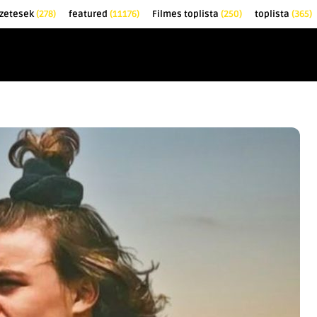
őzetesek
(278)
featured
(11176)
Filmes toplista
(250)
toplista
(365)
EK
KRITIKÁK
TOPLISTÁK
FILMAJÁNLÓ