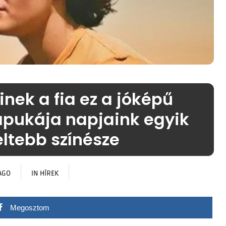
inek a fia ez a jóképű
apukája napjaink egyik
ltebb színésze
AGO
IN
HÍREK
Megosztom