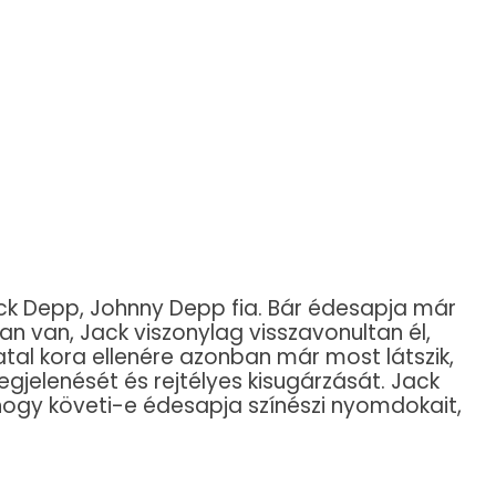
ck Depp, Johnny Depp fia. Bár édesapja már
an van, Jack viszonylag visszavonultan él,
Fiatal kora ellenére azonban már most látszik,
jelenését és rejtélyes kisugárzását. Jack
ogy követi-e édesapja színészi nyomdokait,