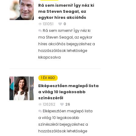
Rá sem ismerni! Így néz ki
ma Steven Seagal, az
egykor híres akcióhős
131051
0
Rá sem ismerni! Így néz ki
ma Steven Seagal, az egykor
híres akcióhős bejegyzéshez
a
hozzászólások lehetősége
kikapcsolva
1 ÉV AGO
Elképesztően meglepő lista
a világ 10 legokosabb
színészéről
126262
26
Elképesztően meglepő lista
a világ 10 legokosabb
színészéről bejegyzéshez
a
hozzászólások lehetősége