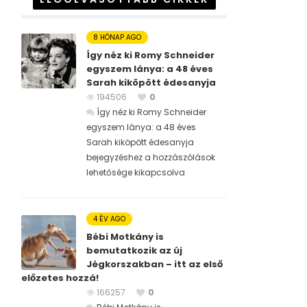
8 HÓNAP AGO
Így néz ki Romy Schneider
egyszem lánya: a 48 éves
Sarah kiköpött édesanyja
194506
0
Így néz ki Romy Schneider
egyszem lánya: a 48 éves
Sarah kiköpött édesanyja
bejegyzéshez
a hozzászólások
lehetősége kikapcsolva
4 ÉV AGO
Bébi Motkány is
bemutatkozik az új
Jégkorszakban – itt az első
előzetes hozzá!
166257
0