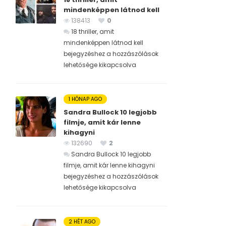
mindenképpen látnod kell
138413
0
18 thriller, amit
mindenképpen látnod kell
bejegyzéshez
a hozzászólások
lehetősége kikapcsolva
1 HÓNAP AGO
Sandra Bullock 10 legjobb
filmje, amit kár lenne
kihagyni
132690
2
Sandra Bullock 10 legjobb
filmje, amit kár lenne kihagyni
bejegyzéshez
a hozzászólások
lehetősége kikapcsolva
2 HÉT AGO