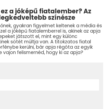
a ez a jóképű fiatalember? Az
legkedveltebb színésze
nőnek, gyakran figyelmet keltenek a média és
zel a jóképű fiatalemberrel is, akinek az apja
repeket játszott el, mint egy különc
nek sötét múltja van. A titokzatos fiatal
rfénybe kerülni, bár apja régóta az egyik
 vajon felismernéd, hogy ki az apja?