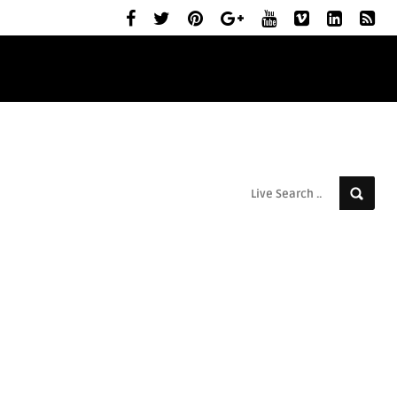
ELŐZETESEK
MOZIBEMUTATÓK
RÓLUNK