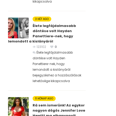
kikapcsolva
3 HÉT AGO
Élete legfájdalmasabb
döntése volt Hayden
Panettiere-nek, hogy
lemondott a kislányáról
123102
0
Élete legfájdalmasabb
döntése volt Hayden
Panettiere-nek, hogy
lemondott a kislányáról
bejegyzéshez
a hozzászólások
lehetősége kikapcsolva
11 HÓNAP AGO
Rá sem ismerünk! Az egykor
nagyon dögös Jennifer Love
Hewitt ma elhanyagolt