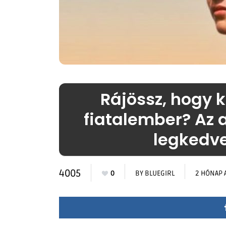
Rájössz, hogy k
fiatalember? Az 
legkedve
4005
0
BY
BLUEGIRL
2 HÓNAP 