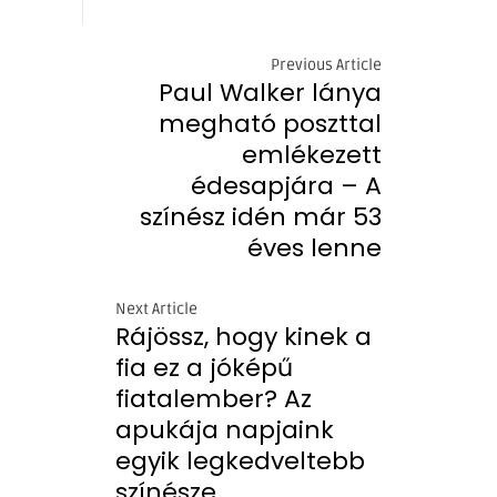
Previous Article
Paul Walker lánya
megható poszttal
emlékezett
édesapjára – A
színész idén már 53
éves lenne
Next Article
Rájössz, hogy kinek a
fia ez a jóképű
fiatalember? Az
apukája napjaink
egyik legkedveltebb
színésze