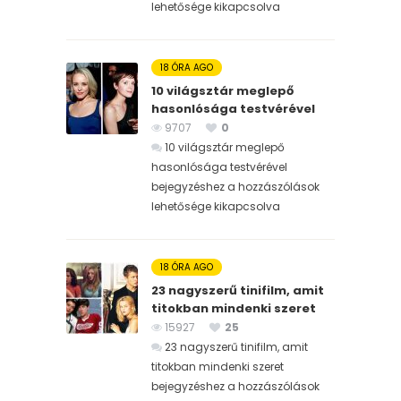
lehetősége kikapcsolva
18 ÓRA AGO
10 világsztár meglepő
hasonlósága testvérével
9707
0
10 világsztár meglepő
hasonlósága testvérével
bejegyzéshez
a hozzászólások
lehetősége kikapcsolva
18 ÓRA AGO
23 nagyszerű tinifilm, amit
titokban mindenki szeret
15927
25
23 nagyszerű tinifilm, amit
titokban mindenki szeret
bejegyzéshez
a hozzászólások