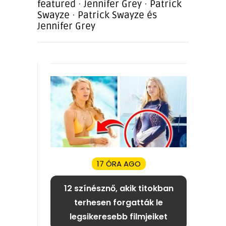
featured
·
Jennifer Grey
·
Patrick
Swayze
·
Patrick Swayze és
Jennifer Grey
17 ÓRA AGO
12 színésznő, akik titokban
terhesen forgatták le
legsikeresebb filmjeiket