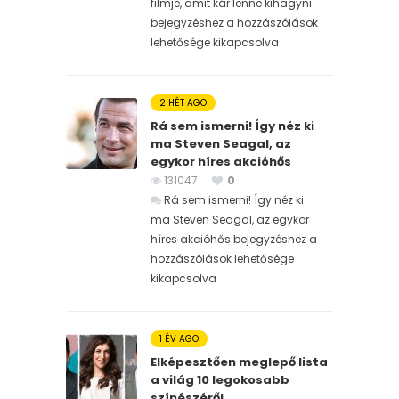
filmje, amit kár lenne kihagyni
bejegyzéshez
a hozzászólások
lehetősége kikapcsolva
2 HÉT AGO
Rá sem ismerni! Így néz ki
ma Steven Seagal, az
egykor híres akcióhős
131047
0
Rá sem ismerni! Így néz ki
ma Steven Seagal, az egykor
híres akcióhős bejegyzéshez
a
hozzászólások lehetősége
kikapcsolva
1 ÉV AGO
Elképesztően meglepő lista
a világ 10 legokosabb
színészéről