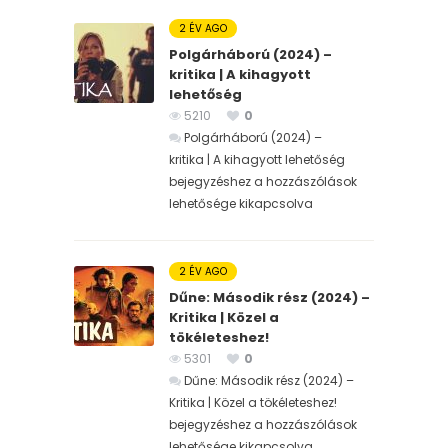
2 ÉV AGO
Polgárháború (2024) –
kritika | A kihagyott
lehetőség
5210
0
Polgárháború (2024) –
kritika | A kihagyott lehetőség
bejegyzéshez
a hozzászólások
lehetősége kikapcsolva
2 ÉV AGO
Dűne: Második rész (2024) –
Kritika | Közel a
tökéleteshez!
5301
0
Dűne: Második rész (2024) –
Kritika | Közel a tökéleteshez!
bejegyzéshez
a hozzászólások
lehetősége kikapcsolva