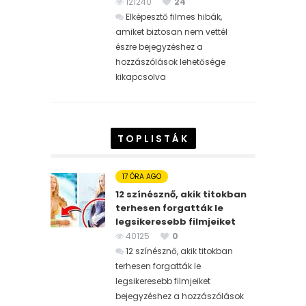
121240
24
Elképesztő filmes hibák,
amiket biztosan nem vettél
észre bejegyzéshez
a
hozzászólások lehetősége
kikapcsolva
TOPLISTÁK
17 ÓRA AGO
12 színésznő, akik titokban
terhesen forgatták le
legsikeresebb filmjeiket
40125
0
12 színésznő, akik titokban
terhesen forgatták le
legsikeresebb filmjeiket
bejegyzéshez
a hozzászólások