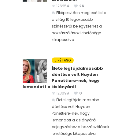
126254
26
Elképesztően meglepő lista
a világ 10 legokosabb
színészéről bejegyzéshez
a
hozzászólások lehetősége
kikapcsolva
3 HÉT AGO
Élete legfájdalmasabb
döntése volt Hayden
Panettiere-nek, hogy
lemondott a kislányáról
123099
0
Élete legfájdalmasabb
döntése volt Hayden
Panettiere-nek, hogy
lemondott a kislányáról
bejegyzéshez
a hozzászólások
lehetősége kikapcsolva