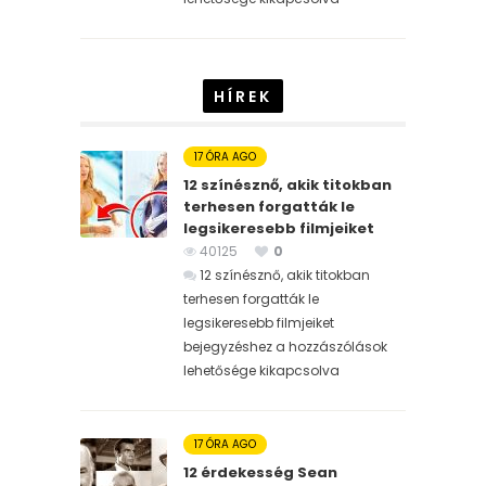
HÍREK
17 ÓRA AGO
12 színésznő, akik titokban
terhesen forgatták le
legsikeresebb filmjeiket
40125
0
12 színésznő, akik titokban
terhesen forgatták le
legsikeresebb filmjeiket
bejegyzéshez
a hozzászólások
lehetősége kikapcsolva
17 ÓRA AGO
12 érdekesség Sean