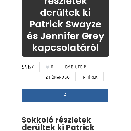
részletek
derültek ki
Patrick Swayze
és Jennifer Grey
kapcsolatáról
5467
0
BY
BLUEGIRL
2 HÓNAP AGO
IN
HÍREK
Sokkoló részletek
derültek ki Patrick