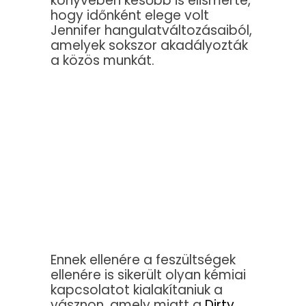
könyvében később is elismerte,
hogy időnként elege volt
Jennifer hangulatváltozásaiból,
amelyek sokszor akadályozták
a közös munkát.
Ennek ellenére a feszültségek
ellenére is sikerült olyan kémiai
kapcsolatot kialakítaniuk a
vásznon, amely miatt a
Dirty