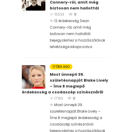
Connery-ról, amit még
biztosan nem hallottál
15533
0
12 érdekesség Sean
Connery-ról, amit még
biztosan nem hallottál
bejegyzéshez
a hozzászólások
lehetősége kikapcsolva
17 ÓRA AGO
Most ünnepli 39.
születésnapját Blake Lively
– Íme 8 meglepő
érdekesség a csodaszép színésznőről
17193
0
Most ünnepli 39.
születésnapját Blake Lively –
Íme 8 meglepő érdekesség a
csodaszép színésznőről
bejegyzéshez
a hozzászólások