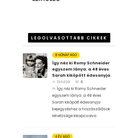
LEGOLVASOTTABB CIKKEK
8 HÓNAP AGO
Így néz ki Romy Schneider
egyszem lánya: a 48 éves
Sarah kiköpött édesanyja
194498
0
Így néz ki Romy Schneider
egyszem lánya: a 48 éves
Sarah kiköpött édesanyja
bejegyzéshez
a hozzászólások
lehetősége kikapcsolva
4 ÉV AGO