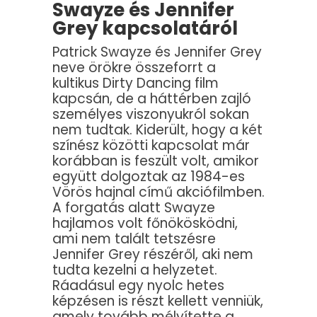
Swayze és Jennifer
Grey kapcsolatáról
Patrick Swayze és Jennifer Grey
neve örökre összeforrt a
kultikus Dirty Dancing film
kapcsán, de a háttérben zajló
személyes viszonyukról sokan
nem tudtak. Kiderült, hogy a két
színész közötti kapcsolat már
korábban is feszült volt, amikor
együtt dolgoztak az 1984-es
Vörös hajnal című akciófilmben.
A forgatás alatt Swayze
hajlamos volt főnökösködni,
ami nem talált tetszésre
Jennifer Grey részéről, aki nem
tudta kezelni a helyzetet.
Ráadásul egy nyolc hetes
képzésen is részt kellett venniük,
amely tovább mélyítette a