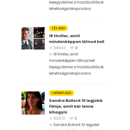
bejegyzéshez
a hozzászólások
lehetősége kikapcsolva
1 ÉV AGO
18 thriller, amit
mindenképpen látnod kell
138403
0
18 thriller, amit
mindenképpen látnod kell
bejegyzéshez
a hozzászólások
lehetősége kikapcsolva
1 HÓNAP AGO
Sandra Bullock 10 legjobb
filmje, amit kár lenne
kihagyni
132672
2
Sandra Bullock 10 legjobb