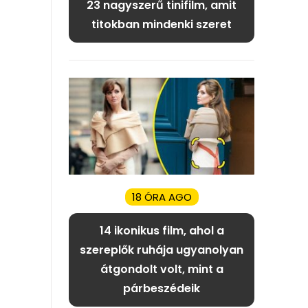
23 nagyszerű tinifilm, amit
titokban mindenki szeret
18 ÓRA AGO
14 ikonikus film, ahol a
szereplők ruhája ugyanolyan
átgondolt volt, mint a
párbeszédeik