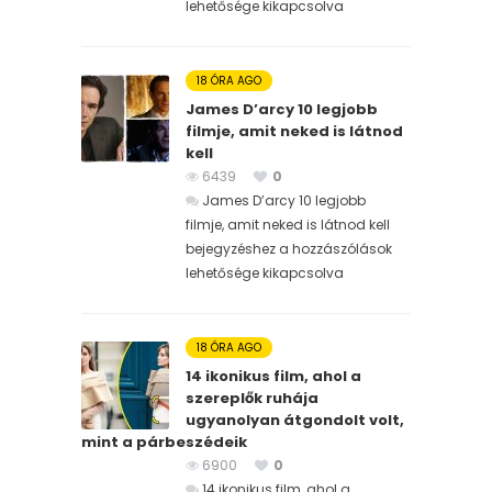
lehetősége kikapcsolva
18 ÓRA AGO
James D’arcy 10 legjobb
filmje, amit neked is látnod
kell
6439
0
James D’arcy 10 legjobb
filmje, amit neked is látnod kell
bejegyzéshez
a hozzászólások
lehetősége kikapcsolva
18 ÓRA AGO
14 ikonikus film, ahol a
szereplők ruhája
ugyanolyan átgondolt volt,
mint a párbeszédeik
6900
0
14 ikonikus film, ahol a