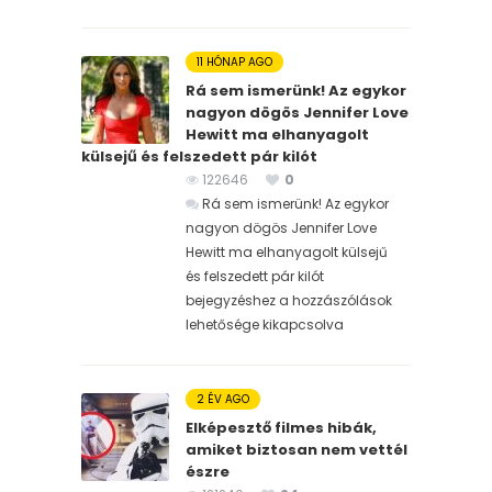
11 HÓNAP AGO
Rá sem ismerünk! Az egykor
nagyon dögös Jennifer Love
Hewitt ma elhanyagolt
külsejű és felszedett pár kilót
122646
0
Rá sem ismerünk! Az egykor
nagyon dögös Jennifer Love
Hewitt ma elhanyagolt külsejű
és felszedett pár kilót
bejegyzéshez
a hozzászólások
lehetősége kikapcsolva
2 ÉV AGO
Elképesztő filmes hibák,
amiket biztosan nem vettél
észre