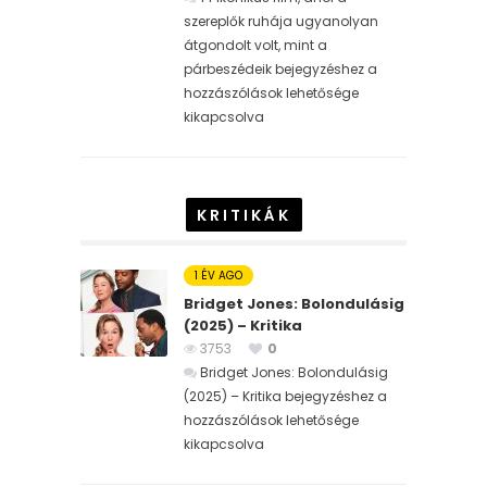
szereplők ruhája ugyanolyan
átgondolt volt, mint a
párbeszédeik bejegyzéshez
a
hozzászólások lehetősége
kikapcsolva
KRITIKÁK
1 ÉV AGO
Bridget Jones: Bolondulásig
(2025) – Kritika
3753
0
Bridget Jones: Bolondulásig
(2025) – Kritika bejegyzéshez
a
hozzászólások lehetősége
kikapcsolva