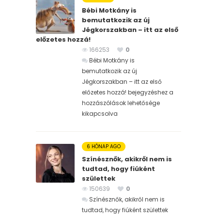
Bébi Motkány is
bemutatkozik az új
Jégkorszakban – itt az első
előzetes hozzá!
166253
0
Bébi Motkány is
bemutatkozik az új
Jégkorszakban – itt az első
előzetes hozzá! bejegyzéshez
a
hozzászólások lehetősége
kikapcsolva
6 HÓNAP AGO
Színésznők, akikről nem is
tudtad, hogy fiúként
születtek
150639
0
Színésznők, akikről nem is
tudtad, hogy fiúként születtek