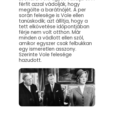
férfit azzal vádolják, hogy
megölte a barátnőjét. A per
során felesége is Vole ellen
tanúskodik; azt állítja, hogy a
tett elkövetése időpontjában
férje nem volt otthon. Már
minden a vádlott ellen szól,
amikor egyszer csak felbukkan
egy ismeretlen asszony.
Szerinte Vole felesége
hazudott.