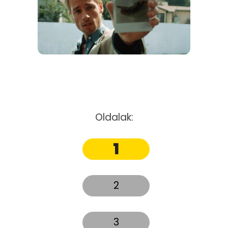
Oldalak:
1
2
3