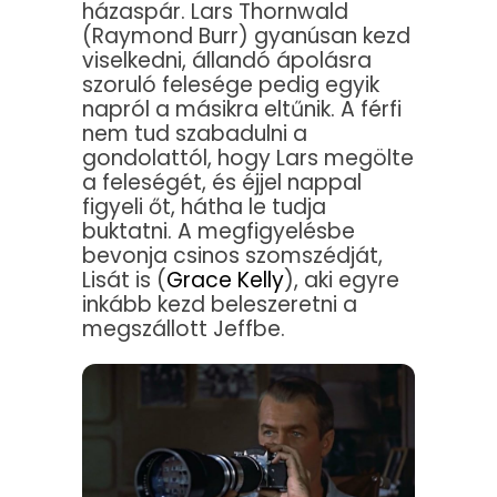
házaspár. Lars Thornwald
(Raymond Burr) gyanúsan kezd
viselkedni, állandó ápolásra
szoruló felesége pedig egyik
napról a másikra eltűnik. A férfi
nem tud szabadulni a
gondolattól, hogy Lars megölte
a feleségét, és éjjel nappal
figyeli őt, hátha le tudja
buktatni. A megfigyelésbe
bevonja csinos szomszédját,
Lisát is (
Grace Kelly
), aki egyre
inkább kezd beleszeretni a
megszállott Jeffbe.