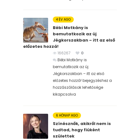
4 ÉV AGO
Bébi Motkány is
bemutatkozik az új
Jégkorszakban – itt az első
előzetes hozzá!
166267
0
Bébi Motkány is
bemutatkozik az új
Jégkorszakban – itt az első
előzetes hozzá! bejegyzéshez
a
hozzászólások lehetősége
kikapcsolva
6 HÓNAP AGO
Színésznők, akikről nem is
tudtad, hogy fiúként
születtek