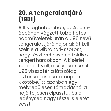
20. A tengeralattjáró
(1981)
A II. világháborúban, az Atlanti-
óceánon végzett több hetes
hadműveletek után a U96 nevű
tengeralattjáró hajónak át kell
szelnie a Gibraltári-szorost,
hogy részt vehessen a földközi-
tengeri harcokban. A kísérlet
kudarcot vall, a súlyosan sérült
U96 visszatér a látszólag
biztonságos csatornapark
kikötőbe. Itt azonban egy
mélyrepüléses támadásnál a
hajó teljesen elpusztul, és a
legénység nagy része is életét
veszti.