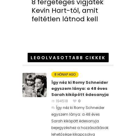
8 fergeteges vígjáték
Kevin Hart-tól, amit
feltétlen látnod kell
LEGOLVASOTTABB CIKKEK
8 HÓNAP AGO
Így néz ki Romy Schneider
egyszem lánya: a 48 éves
Sarah kiköpött édesanyja
194518
0
Így néz ki Romy Schneider
egyszem lánya: a 48 éves
Sarah kiköpött édesanyja
bejegyzéshez
a hozzászólások
lehetősége kikapcsolva