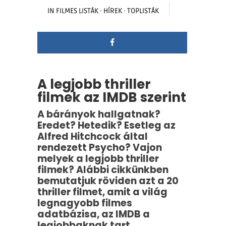
IN
FILMES LISTÁK
·
HÍREK
·
TOPLISTÁK
A legjobb thriller
filmek az IMDB szerint
A bárányok hallgatnak?
Eredet? Hetedik? Esetleg az
Alfred Hitchcock által
rendezett Psycho? Vajon
melyek a legjobb thriller
filmek? Alábbi cikkünkben
bemutatjuk röviden azt a 20
thriller filmet, amit a világ
legnagyobb filmes
adatbázisa, az IMDB a
legjobbaknak tart.