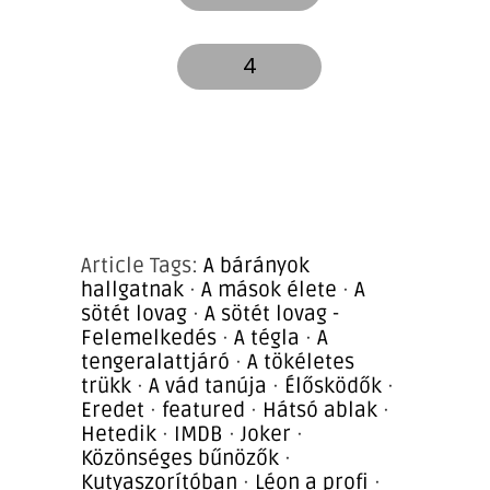
4
Article Tags:
A bárányok
hallgatnak
·
A mások élete
·
A
sötét lovag
·
A sötét lovag -
Felemelkedés
·
A tégla
·
A
tengeralattjáró
·
A tökéletes
trükk
·
A vád tanúja
·
Élősködők
·
Eredet
·
featured
·
Hátsó ablak
·
Hetedik
·
IMDB
·
Joker
·
Közönséges bűnözők
·
Kutyaszorítóban
·
Léon a profi
·