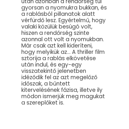
után azonban a rendőrség túl
gyorsan a nyomukra bukkan, és
a rablásból pillanatok alatt
vérfürdő lesz. Egyértelmű, hogy
valaki közülük besúgó volt,
hiszen a rendőrség szinte
azonnal ott volt a nyomukban.
Már csak azt kell kideríteni,
hogy melyikük az… A thriller film
sztorija a rablás elkövetése
után indul, és egy-egy
visszatekintő jelenetben
idéződik fel az azt megelőző
időszak, a bűntett
kitervelésének fázisa, illetve ily
módon ismerjük meg magukat
a szereplőket is.