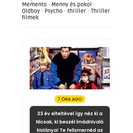
Memento
·
Menny és pokol
·
Oldboy
·
Psycho
·
thriller
·
Thriller
filmek
7 ÓRA AGO
33 év elteltével így néz ki a
Nicsak, ki beszél imádnivaló
kislánya! Te felismernéd az