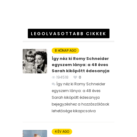
LEGOLVASOTTABB CIKKEK
8 HÓNAP AGO
Így néz ki Romy Schneider
egyszem lánya: a 48 éves
Sarah kiköpött édesanyja
194518
0
Így néz ki Romy Schneider
egyszem lánya: a 48 éves
Sarah kiköpött édesanyja
bejegyzéshez
a hozzászólások
lehetősége kikapcsolva
4 ÉV AGO