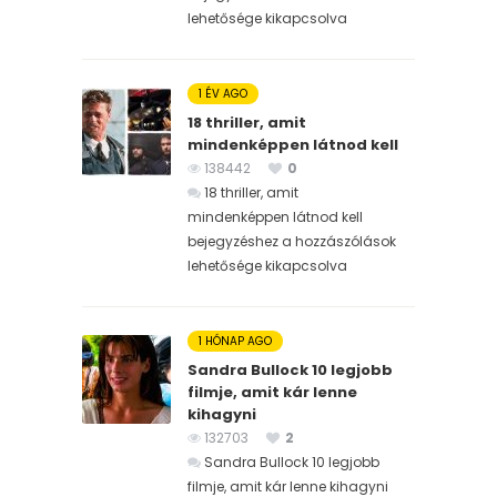
lehetősége kikapcsolva
1 ÉV AGO
18 thriller, amit
mindenképpen látnod kell
138442
0
18 thriller, amit
mindenképpen látnod kell
bejegyzéshez
a hozzászólások
lehetősége kikapcsolva
1 HÓNAP AGO
Sandra Bullock 10 legjobb
filmje, amit kár lenne
kihagyni
132703
2
Sandra Bullock 10 legjobb
filmje, amit kár lenne kihagyni