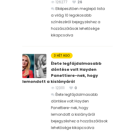
126277
26
Elképesztően meglepő lista
a világ 10 legokosabb
színészéről bejegyzéshez
a
hozzászólások lehetősége
kikapcsolva
3 HÉT AGO
Élete legfájdalmasabb
döntése volt Hayden
Panettiere-nek, hogy
lemondott a kislányáról
123111
0
Élete legfájdalmasabb
döntése volt Hayden
Panettiere-nek, hogy
lemondott a kislányáról
bejegyzéshez
a hozzászólások
lehetősége kikapcsolva