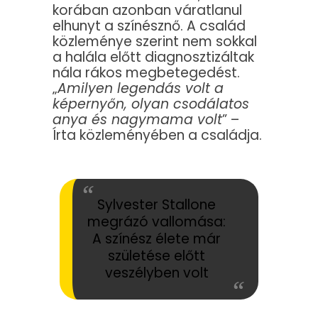
korában azonban váratlanul
elhunyt a színésznő. A család
közleménye szerint nem sokkal
a halála előtt diagnosztizáltak
nála rákos megbetegedést.
„
Amilyen legendás volt a
képernyőn, olyan csodálatos
anya és nagymama volt
” –
Írta közleményében a családja.
Sylvester Stallone
megrázó vallomása:
A színész élete már
születése előtt
veszélyben volt