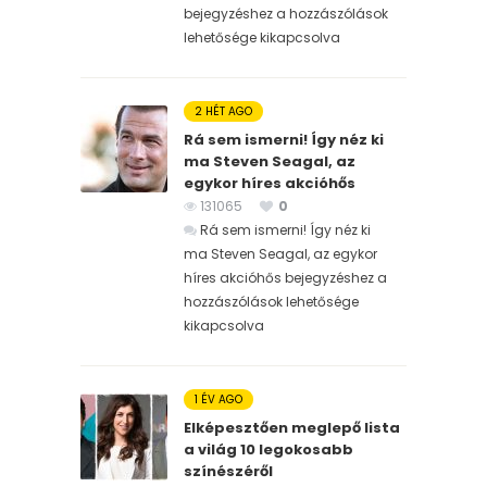
bejegyzéshez
a hozzászólások
lehetősége kikapcsolva
2 HÉT AGO
Rá sem ismerni! Így néz ki
ma Steven Seagal, az
egykor híres akcióhős
131065
0
Rá sem ismerni! Így néz ki
ma Steven Seagal, az egykor
híres akcióhős bejegyzéshez
a
hozzászólások lehetősége
kikapcsolva
1 ÉV AGO
Elképesztően meglepő lista
a világ 10 legokosabb
színészéről