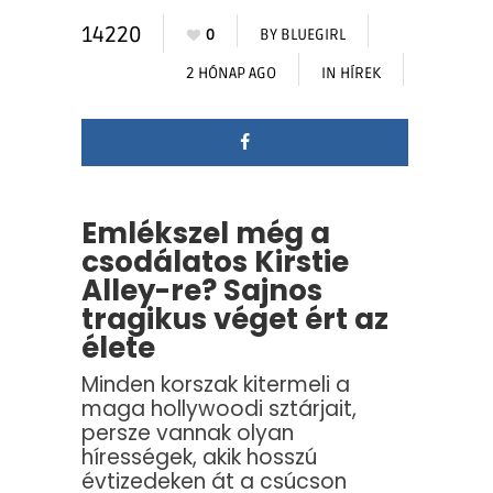
14220
0
BY
BLUEGIRL
2 HÓNAP AGO
IN
HÍREK
Emlékszel még a
csodálatos Kirstie
Alley-re? Sajnos
tragikus véget ért az
élete
Minden korszak kitermeli a
maga hollywoodi sztárjait,
persze vannak olyan
hírességek, akik hosszú
évtizedeken át a csúcson