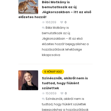
Bébi Motkány is
bemutatkozik az új
Jégkorszakban – itt az első
előzetes hozzá!
166269
0
Bébi Motkány is
bemutatkozik az új
Jégkorszakban – itt az első
előzetes hozzá! bejegyzéshez
a
hozzászólások lehetősége
kikapcsolva
6 HÓNAP AGO
Színésznők, akikről nem is
tudtad, hogy fiúként
születtek
150659
0
Színésznők, akikről nem is
tudtad, hogy fiúként születtek
bejegyzéshez
a hozzászólások