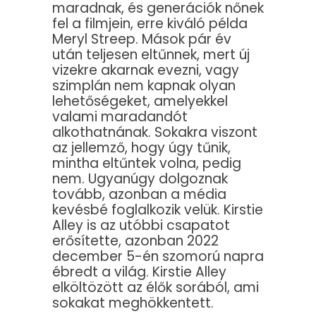
maradnak, és generációk nőnek
fel a filmjein, erre kiváló példa
Meryl Streep. Mások pár év
után teljesen eltűnnek, mert új
vizekre akarnak evezni, vagy
szimplán nem kapnak olyan
lehetőségeket, amelyekkel
valami maradandót
alkothatnának. Sokakra viszont
az jellemző, hogy úgy tűnik,
mintha eltűntek volna, pedig
nem. Ugyanúgy dolgoznak
tovább, azonban a média
kevésbé foglalkozik velük. Kirstie
Alley is az utóbbi csapatot
erősítette, azonban 2022
december 5-én szomorú napra
ébredt a világ. Kirstie Alley
elköltözött az élők sorából, ami
sokakat meghökkentett.