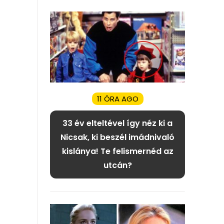
11 ÓRA AGO
33 év elteltével így néz ki a
Nicsak, ki beszél imádnivaló
kislánya! Te felismernéd az
utcán?