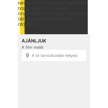
nevét. A sorozatban különösen
nagy népszerűségnek
örvendett Ellie Ewing karaktere,
akit Barbara Bel Geddes
alakított