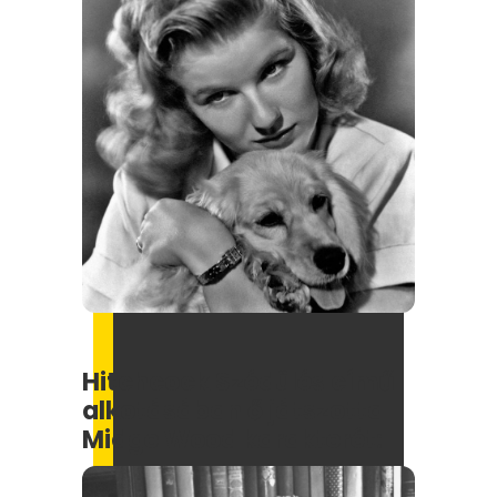
Hitchcock Szédülés című
alkotásában ő játszotta
Midge Wood karakterét: