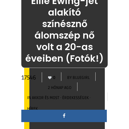
Ellie Ewing-jét
alakító
színésznő
álomszép nő
volt a 20-as
éveiben (Fotók!)
17546
0
BY
BLUEGIRL
2 HÓNAP AGO
IN
AKKOR ÉS MOST
·
ÉRDEKESSÉGEK
·
HÍREK