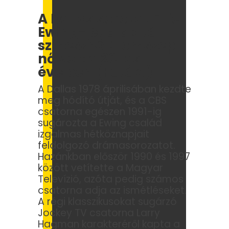
A Dallas sorozat Ellie
Ewing-jét alakító
színésznő álomszép
nő volt a 20-as
éveiben (Fotók!)
A Dallas 1978 áprilisában kezdte
meg hódító útját, és a CBS
csatorna egészen 1991-ig
sugározta a Ewing család
izgalmas hétköznapjait
feldolgozó drámasorozatot.
Hazánkban először 1990 és 1997
között vetítette a Magyar
Televízió, azóta pedig számos
csatorna adja az ismétléseket.
A régi klasszikusokat sugárzó
Jockey TV csatorna Larry
Hagman karakteréről kapta a