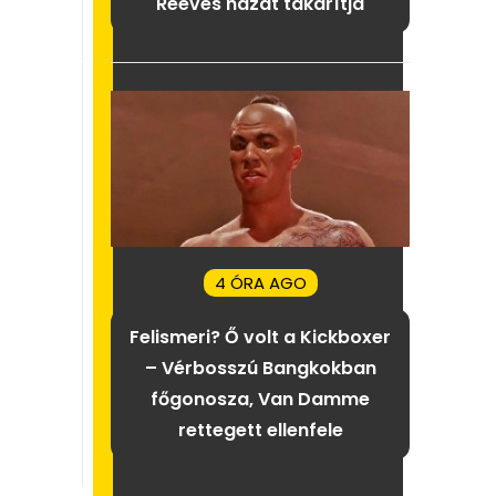
Reeves házát takarítja
4 ÓRA AGO
Felismeri? Ő volt a Kickboxer
– Vérbosszú Bangkokban
főgonosza, Van Damme
rettegett ellenfele