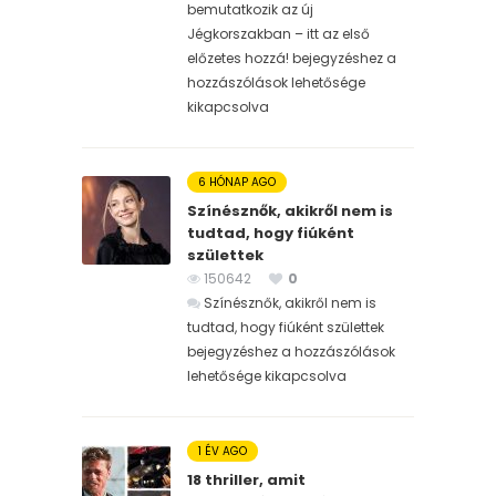
bemutatkozik az új
Jégkorszakban – itt az első
előzetes hozzá! bejegyzéshez
a
hozzászólások lehetősége
kikapcsolva
6 HÓNAP AGO
Színésznők, akikről nem is
tudtad, hogy fiúként
születtek
150642
0
Színésznők, akikről nem is
tudtad, hogy fiúként születtek
bejegyzéshez
a hozzászólások
lehetősége kikapcsolva
1 ÉV AGO
18 thriller, amit