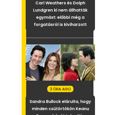
Carl Weathers és Dolph
Lundgren ki nem állhatták
egymást: előbbi még a
forgatásról is kiviharzott
3 ÓRA AGO
Sandra Bullock elárulta, hogy
minden csütörtökön Keanu