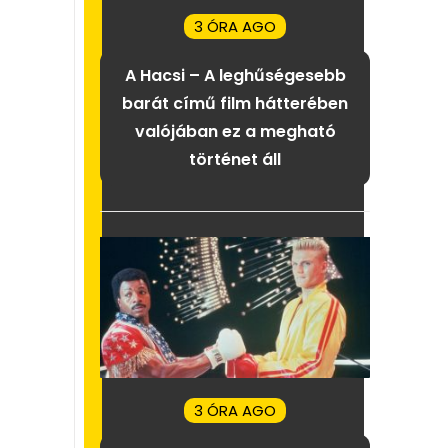
3 ÓRA AGO
A Hacsi – A leghűségesebb
barát című film hátterében
valójában ez a megható
történet áll
3 ÓRA AGO