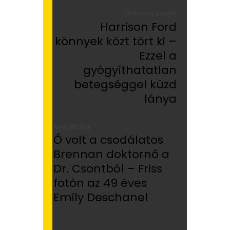
Previous Article
Harrison Ford
könnyek közt tört ki –
Ezzel a
gyógyíthatatlan
betegséggel küzd
lánya
Next Article
Ő volt a csodálatos
Brennan doktornő a
Dr. Csontból – Friss
fotón az 49 éves
Emily Deschanel