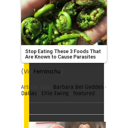
Stop Eating These 3 Foods That
Are Known to Cause Parasites
(Via
Femina.hu
)
Article Tags:
Barbara Bel Geddes
·
Dallas
·
Ellie Ewing
·
featured