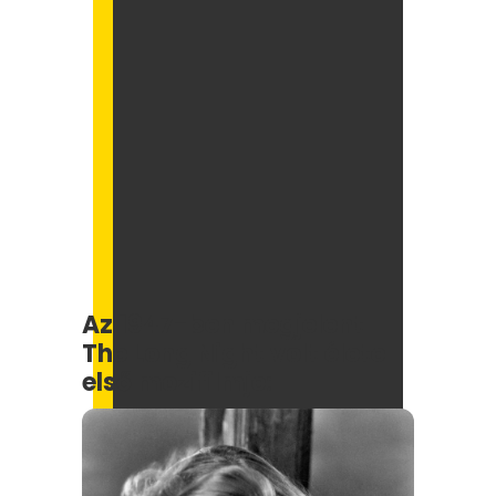
Az 1947-ben megjelent
The Long Night volt élete
első mozifilmje: