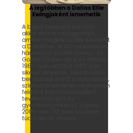
A legtöbben a Dallas Ellie
Ewingjaként ismerhetik
A bájos színésznő karrierje
akkor érte el csúcspontját,
amikor megkapta Ellie szerepét
a Dallasban. A ’80-as években
háromszor jelölték Emmy- és
Golden Globe-díjra, és előbbit
1980-ban, utóbbit 1982-ben
sikerült elnyernie. Miután 1990-
ben búcsút intett a sorozatnak,
színésznői karrierjét véglegesen
feladta. Képzőművészként
tevékenykedett és
gyerekkönyveket írt. Sajnos
2005-ben, 82 éves korában
tüdőrákban elhunyt.