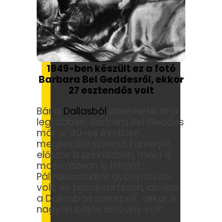
1949-ben készült ez a fotó
Barbara Bel Geddesről, ekkor
27 esztendős volt
Bár a
Dallasból
ismerhetik őt a
legtöbben, Barbara Bel Geddes
már a ’40-es években
megkezdte színészi karrierjét,
először a színházban, majd a
mozivásznon is feltűnt.
Pályakezdőként gyönyörű nő
volt, és természetesen, amikor
a Dallasban szerepelt, akkor is
nagyon bájos asszony volt.