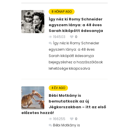
8 HÓNAP AGO
Így néz ki Romy Schneider
egyszem lánya: a 48 éves
Sarah kiköpött édesanyja
194503
0
Így néz ki Romy Schneider
egyszem lánya: a 48 éves
Sarah kiköpött édesanyja
bejegyzéshez
a hozzászólások
lehetősége kikapcsolva
4 ÉV AGO
Bébi Motkány is
bemutatkozik az új
Jégkorszakban – itt az első
előzetes hozzá!
166255
0
Bébi Motkány is