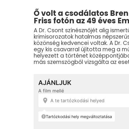
Ő volt a csodálatos Bre
Friss fotón az 49 éves E
A Dr. Csont színésznőjét alig isme
krimisorozatok hatalmas népszerű
közönség kedvencei voltak. A Dr. C
egy kis csavarral újította meg a 
helyezett a történet középpontjába
más szemszögből vizsgálta az eset