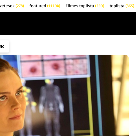
zetesek
(278)
featured
(11194)
Filmes toplista
(250)
toplista
(365)
EK
KRITIKÁK
TOPLISTÁK
FILMAJÁNLÓ