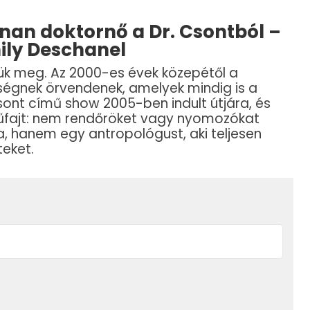
nnan doktornő a Dr. Csontból –
mily Deschanel
rtük meg. Az 2000-es évek közepétől a
ségnek örvendenek, amelyek mindig is a
sont című show 2005-ben indult útjára, és
műfajt: nem rendőröket vagy nyomozókat
, hanem egy antropológust, aki teljesen
eket.