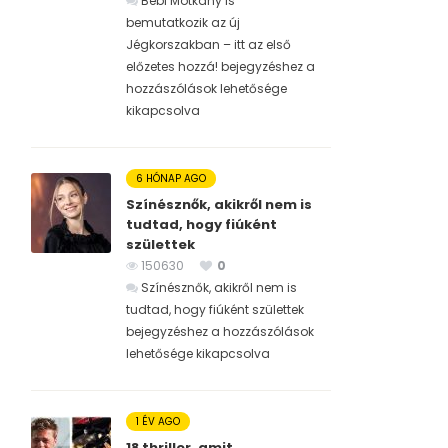
Bébi Motkány is
bemutatkozik az új
Jégkorszakban – itt az első
előzetes hozzá! bejegyzéshez
a
hozzászólások lehetősége
kikapcsolva
6 HÓNAP AGO
Színésznők, akikről nem is
tudtad, hogy fiúként
születtek
150630
0
Színésznők, akikről nem is
tudtad, hogy fiúként születtek
bejegyzéshez
a hozzászólások
lehetősége kikapcsolva
1 ÉV AGO
18 thriller, amit