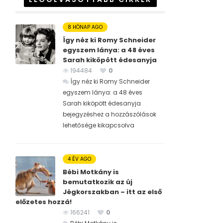
8 HÓNAP AGO
Így néz ki Romy Schneider
egyszem lánya: a 48 éves
Sarah kiköpött édesanyja
194484
0
Így néz ki Romy Schneider
egyszem lánya: a 48 éves
Sarah kiköpött édesanyja
bejegyzéshez
a hozzászólások
lehetősége kikapcsolva
4 ÉV AGO
Bébi Motkány is
bemutatkozik az új
Jégkorszakban – itt az első
előzetes hozzá!
166241
0