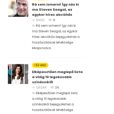
Rá sem ismerni! Így néz ki
ma Steven Seagal, az
egykor híres akcióhős
131031
0
Rá sem ismerni! Így néz ki
ma Steven Seagal, az egykor
híres akcióhős bejegyzéshez
a
hozzászólások lehetősége
kikapcsolva
1 ÉV AGO
Elképesztően meglepő lista
a világ 10 legokosabb
színészéről
126244
26
Elképesztően meglepő lista
a világ 10 legokosabb
színészéről bejegyzéshez
a
hozzászólások lehetősége