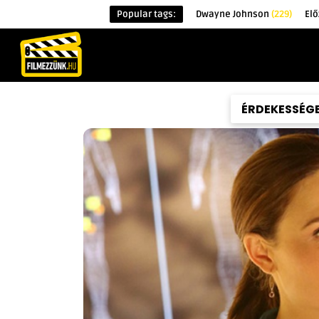
Popular tags:
Dwayne Johnson
(229)
Elő
KEZDŐOLDAL
HÍREK
ÉRDEKESSÉG