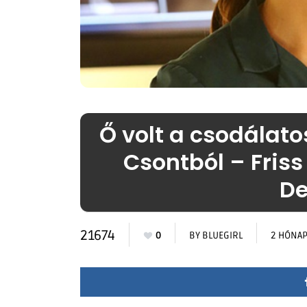
Ő volt a csodálato
Csontból – Friss
De
21674
0
BY
BLUEGIRL
2 HÓNAP