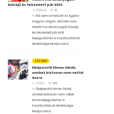
külsejű és felszedett pár kilót
122634
0
Rá sem ismerünk! Az egykor
nagyon dögös Jennifer Love
Hewitt ma elhanyagolt külsejű
és felszedett pár kilót
bejegyzéshez
a hozzászólások
lehetősége kikapcsolva
2 ÉV AGO
Elképesztő filmes hibák,
amiket biztosan nem vettél
észre
121221
24
Elképesztő filmes hibák,
amiket biztosan nem vettél
észre bejegyzéshez
a
hozzászólások lehetősége
kikapcsolva