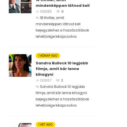
mindenképpen látnod kell
138385
0
18 thriller, amit
mindenképpen látnod kell
bejegyzéshez
a hozzászólások
lehetősége kikapcsolva
1 HÓNAP AGO
Sandra Bullock 10 legjobb
filmje, amit kár lenne
kihagyni
132657
2
Sandra Bullock 10 legjobb
filmje, amit kár lenne kihagyni
bejegyzéshez
a hozzászólások
lehetősége kikapcsolva
1 HÉT AGO