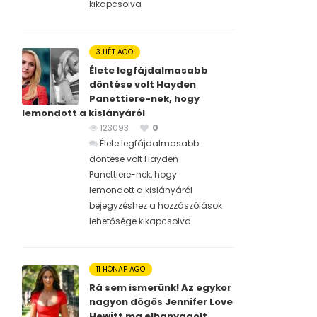
kikapcsolva
3 HÉT AGO
Élete legfájdalmasabb
döntése volt Hayden
Panettiere-nek, hogy
lemondott a kislányáról
123093
0
Élete legfájdalmasabb
döntése volt Hayden
Panettiere-nek, hogy
lemondott a kislányáról
bejegyzéshez
a hozzászólások
lehetősége kikapcsolva
11 HÓNAP AGO
Rá sem ismerünk! Az egykor
nagyon dögös Jennifer Love
Hewitt ma elhanyagolt