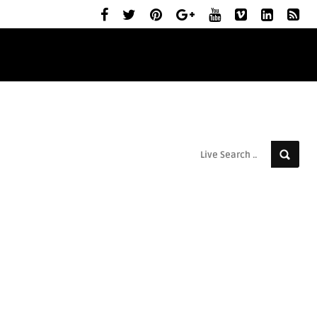
ELŐZETESEK
MOZIBEMUTATÓK
RÓLUNK