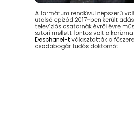
A formátum rendkívül népszerű vol
utolsó epizód 2017-ben került adá
televíziós csatornák évről évre műso
sztori mellett fontos volt a karizmat
Deschanel-t
választották a főszere
csodabogár tudós doktornőt.