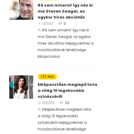
Rá sem ismerni! Így néz ki
ma Steven Seagal, az
egykor híres akcióhős
131047
0
Rá sem ismerni! Így néz ki
ma Steven Seagal, az egykor
híres akcióhős bejegyzéshez
a
hozzászólások lehetősége
kikapcsolva
1 ÉV AGO
Elképesztően meglepő lista
a világ 10 legokosabb
színészéről
126256
26
Elképesztően meglepő lista
a világ 10 legokosabb
színészéről bejegyzéshez
a
hozzászólások lehetősége