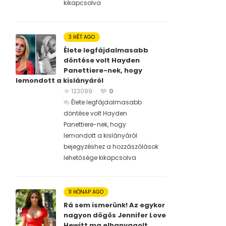
kikapcsolva
3 HÉT AGO
Élete legfájdalmasabb
döntése volt Hayden
Panettiere-nek, hogy
lemondott a kislányáról
123099
0
Élete legfájdalmasabb
döntése volt Hayden
Panettiere-nek, hogy
lemondott a kislányáról
bejegyzéshez
a hozzászólások
lehetősége kikapcsolva
11 HÓNAP AGO
Rá sem ismerünk! Az egykor
nagyon dögös Jennifer Love
Hewitt ma elhanyagolt