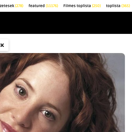
őzetesek
(278)
featured
(11176)
Filmes toplista
(250)
toplista
(365)
EK
KRITIKÁK
TOPLISTÁK
FILMAJÁNLÓ