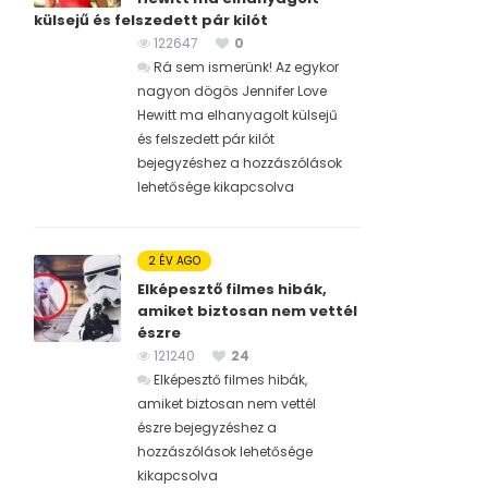
külsejű és felszedett pár kilót
122647
0
Rá sem ismerünk! Az egykor
nagyon dögös Jennifer Love
Hewitt ma elhanyagolt külsejű
és felszedett pár kilót
bejegyzéshez
a hozzászólások
lehetősége kikapcsolva
2 ÉV AGO
Elképesztő filmes hibák,
amiket biztosan nem vettél
észre
121240
24
Elképesztő filmes hibák,
amiket biztosan nem vettél
észre bejegyzéshez
a
hozzászólások lehetősége
kikapcsolva