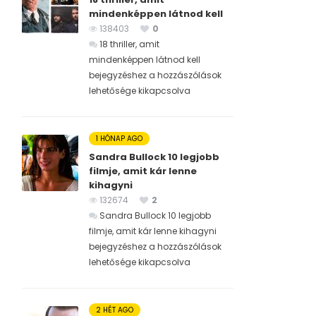
mindenképpen látnod kell
138403
0
18 thriller, amit
mindenképpen látnod kell
bejegyzéshez
a hozzászólások
lehetősége kikapcsolva
1 HÓNAP AGO
Sandra Bullock 10 legjobb
filmje, amit kár lenne
kihagyni
132674
2
Sandra Bullock 10 legjobb
filmje, amit kár lenne kihagyni
bejegyzéshez
a hozzászólások
lehetősége kikapcsolva
2 HÉT AGO