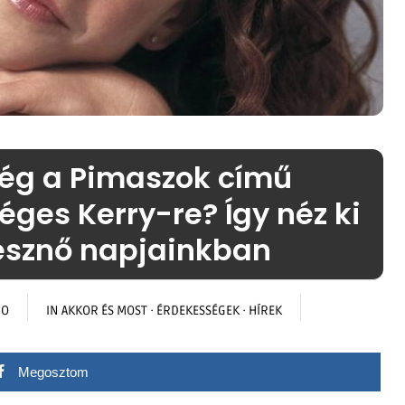
ég a Pimaszok című
éges Kerry-re? Így néz ki
nésznő napjainkban
GO
IN
AKKOR ÉS MOST
·
ÉRDEKESSÉGEK
·
HÍREK
Megosztom