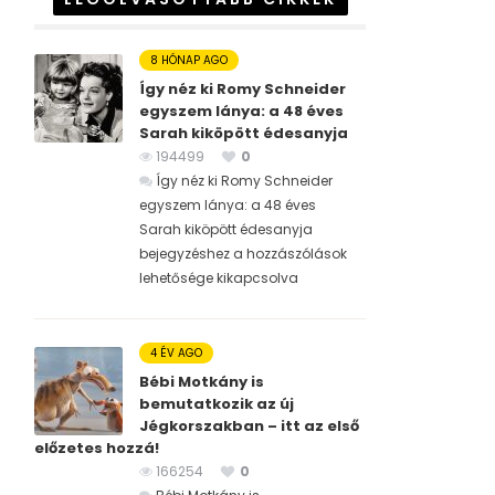
8 HÓNAP AGO
Így néz ki Romy Schneider
egyszem lánya: a 48 éves
Sarah kiköpött édesanyja
194499
0
Így néz ki Romy Schneider
egyszem lánya: a 48 éves
Sarah kiköpött édesanyja
bejegyzéshez
a hozzászólások
lehetősége kikapcsolva
4 ÉV AGO
Bébi Motkány is
bemutatkozik az új
Jégkorszakban – itt az első
előzetes hozzá!
166254
0