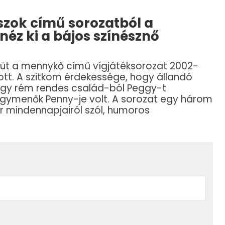
zok című sorozatból a
néz ki a bájos színésznő
üt a mennykő című vígjátéksorozat 2002-
ott. A szitkom érdekessége, hogy állandó
z Egy rém rendes család-ból Peggy-t
 Agymenők Penny-je volt. A sorozat egy három
r mindennapjairól szól, humoros