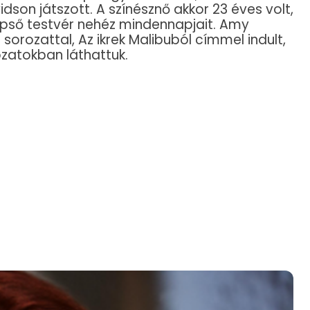
dson játszott. A színésznő akkor 23 éves volt,
épső testvér nehéz mindennapjait. Amy
sorozattal, Az ikrek Malibuból címmel indult,
ozatokban láthattuk.