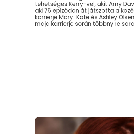
tehetséges Kerry-vel, akit Amy Davi
aki 76 epizódon át játszotta a köz
karrierje Mary-Kate és Ashley Olsen 
majd karrierje során többnyire sor