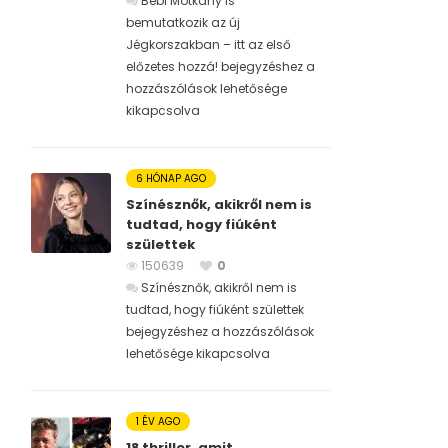
Bébi Motkány is
bemutatkozik az új
Jégkorszakban – itt az első
előzetes hozzá! bejegyzéshez
a
hozzászólások lehetősége
kikapcsolva
6 HÓNAP AGO
Színésznők, akikről nem is
tudtad, hogy fiúként
születtek
150639
0
Színésznők, akikről nem is
tudtad, hogy fiúként születtek
bejegyzéshez
a hozzászólások
lehetősége kikapcsolva
1 ÉV AGO
18 thriller, amit