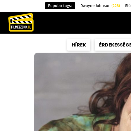
Popular tags:
Dwayne Johnson
(228)
El
KEZDŐOLDAL
HÍREK
ÉRDEKESSÉG