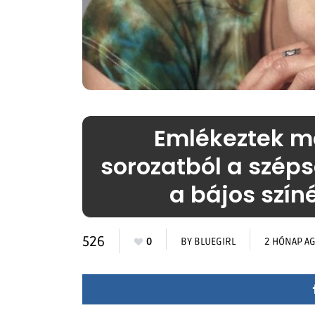
Emlékeztek m
sorozatból a széps
a bájos szí
526
0
BY
BLUEGIRL
2 HÓNAP A