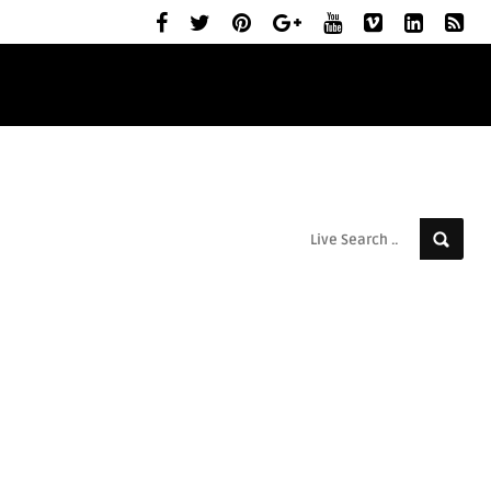
ELŐZETESEK
MOZIBEMUTATÓK
RÓLUNK