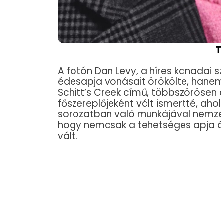
T
A fotón Dan Levy, a híres kanadai 
édesapja vonásait örökölte, hanem 
Schitt’s Creek című, többszörösen 
főszereplőjeként vált ismertté, ahol
sorozatban való munkájával nemzetk
hogy nemcsak a tehetséges apja ár
vált.