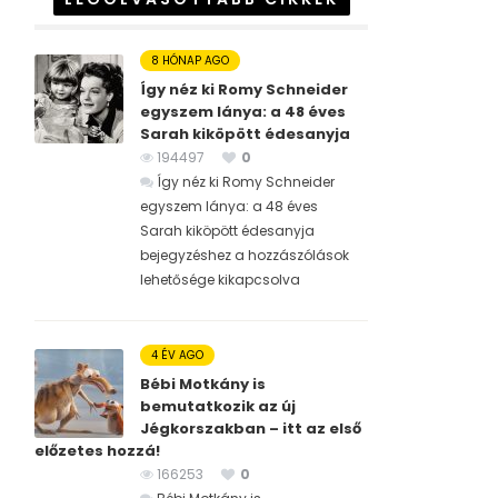
8 HÓNAP AGO
Így néz ki Romy Schneider
egyszem lánya: a 48 éves
Sarah kiköpött édesanyja
194497
0
Így néz ki Romy Schneider
egyszem lánya: a 48 éves
Sarah kiköpött édesanyja
bejegyzéshez
a hozzászólások
lehetősége kikapcsolva
4 ÉV AGO
Bébi Motkány is
bemutatkozik az új
Jégkorszakban – itt az első
előzetes hozzá!
166253
0