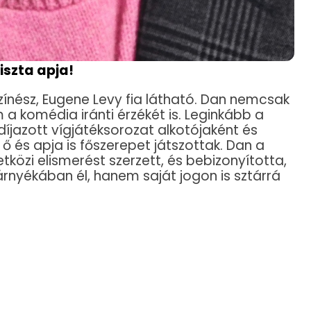
iszta apja!
színész, Eugene Levy fia látható. Dan nemcsak
a komédia iránti érzékét is. Leginkább a
díjazott vígjátéksorozat alkotójaként és
 ő és apja is főszerepet játszottak. Dan a
özi elismerést szerzett, és bebizonyította,
nyékában él, hanem saját jogon is sztárrá