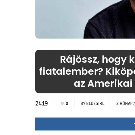
Rájössz, hogy k
fiatalember? Kiköpöt
az Amerikai 
2419
0
BY
BLUEGIRL
2 HÓNAP 