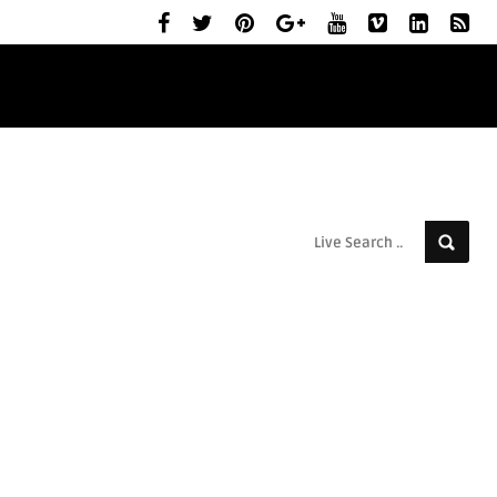
ELŐZETESEK
MOZIBEMUTATÓK
RÓLUNK