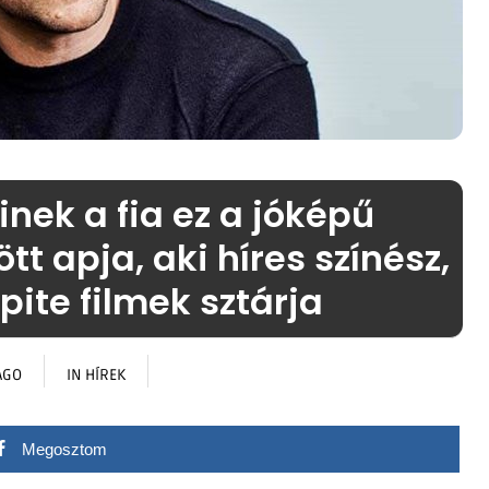
inek a fia ez a jóképű
t apja, aki híres színész,
pite filmek sztárja
AGO
IN
HÍREK
Megosztom