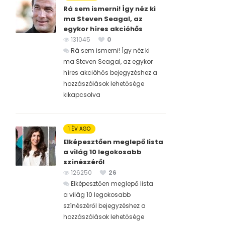
Rá sem ismerni! Így néz ki
ma Steven Seagal, az
egykor híres akcióhős
131045
0
Rá sem ismerni! Így néz ki
ma Steven Seagal, az egykor
híres akcióhős bejegyzéshez
a
hozzászólások lehetősége
kikapcsolva
1 ÉV AGO
Elképesztően meglepő lista
a világ 10 legokosabb
színészéről
126250
26
Elképesztően meglepő lista
a világ 10 legokosabb
színészéről bejegyzéshez
a
hozzászólások lehetősége