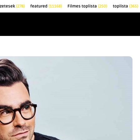
zetesek
(278)
featured
(11168)
Filmes toplista
(250)
toplista
(365)
EK
KRITIKÁK
TOPLISTÁK
FILMAJÁNLÓ