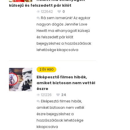
külsejű és felszedett pár kilót
122642
0
Rá sem ismerünk! Az egykor
nagyon dögös Jennifer Love
Hewitt ma elhanyagolt külsejű
és felszedett pár kilót
bejegyzéshez
a hozzászólások
lehetősége kikapcsolva
2 ÉV AGO
Elképesztő filmes hibák,
amiket biztosan nem vettél
észre
121226
24
Elképesztő filmes hibák,
amiket biztosan nem vettél
észre bejegyzéshez
a
hozzászólások lehetősége
kikapcsolva