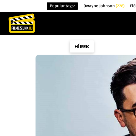
Popular tags:
Dwayne Johnson
(228)
Elő
KEZDŐOLDAL
HÍREK
ÉRDEKESSÉG