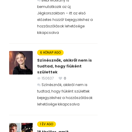
Bébi Motkány is
bemutatkozik az új
Jégkorszakban – itt az első
előzetes hozzá! bejegyzéshez
a
hozzászólások lehetősége
kikapcsolva
6 HÓNAP AGO
Színésznők, akikről nem is
tudtad, hogy fiúként
születtek
150637
0
Színésznők, akikről nem is
tudtad, hogy fiúként születtek
bejegyzéshez
a hozzászólások
lehetősége kikapcsolva
1 ÉV AGO
18 thriller, amit