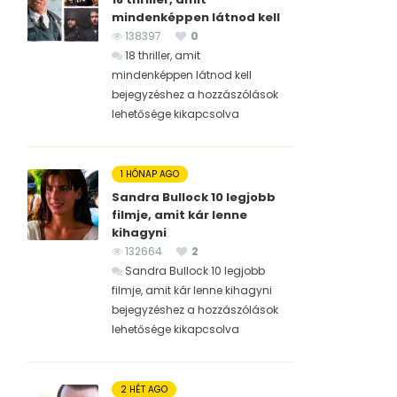
mindenképpen látnod kell
138397
0
18 thriller, amit
mindenképpen látnod kell
bejegyzéshez
a hozzászólások
lehetősége kikapcsolva
1 HÓNAP AGO
Sandra Bullock 10 legjobb
filmje, amit kár lenne
kihagyni
132664
2
Sandra Bullock 10 legjobb
filmje, amit kár lenne kihagyni
bejegyzéshez
a hozzászólások
lehetősége kikapcsolva
2 HÉT AGO