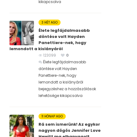
kikapcsolva
3 HÉT AGO
Élete legfájdalmasabb
döntése volt Hayden
Panettiere-nek, hogy
lemondott a kislányáról
123099
0
Élete legfájdalmasabb
döntése volt Hayden
Panettiere-nek, hogy
lemondott a kislányáról
bejegyzéshez
a hozzászólások
lehetősége kikapcsolva
11 HÓNAP AGO
Rá sem ismerünk! Az egykor
nagyon dögös Jennifer Love
Hewitt ma elhanyagolt