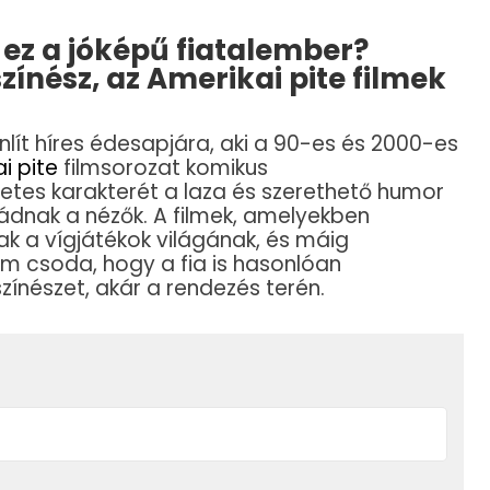
a ez a jóképű fiatalember?
színész, az Amerikai pite filmek
lít híres édesapjára, aki a 90-es és 2000-es
i pite
filmsorozat komikus
etes karakterét a laza és szerethető humor
ádnak a nézők. A filmek, amelyekben
ak a vígjátékok világának, és máig
em csoda, hogy a fia is hasonlóan
 színészet, akár a rendezés terén.