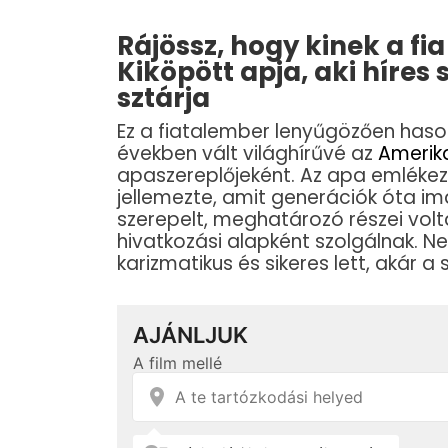
Rájössz, hogy kinek a fi
Kiköpött apja, aki híres 
sztárja
Ez a fiatalember lenyűgözően hason
években vált világhírűvé az
Amerika
apaszereplőjeként. Az apa emlékez
jellemezte, amit generációk óta im
szerepelt, meghatározó részei volt
hivatkozási alapként szolgálnak. N
karizmatikus és sikeres lett, akár a