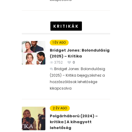
KRITIKÁK
1 ÉV AGO
Bridget Jones: Bolondulásig
(2025) – Kritika
3752
0
Bridget Jones: Bolondulásig
(2025) – Kritika bejegyzéshez
a
hozzászólások lehetősége
kikapcsolva
2 ÉV AGO
Polgárháború (2024) –
kritika | A kihagyott
lehetőség