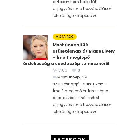
biztosan nem hallottál
bejegyzéshez
a hozzászólások
lehetősége kikapcsolva
9 ÓRA AGO
Most ünnepli 39.
születésnapját Blake Lively
– Íme 8 meglepő
érdekesség a csodaszép színésznőről
17166
0
Most ünnepli 39.
születésnapját Blake Lively –
Íme 8 meglepő érdekesség a
csodaszép színésznőről
bejegyzéshez
a hozzászólások
lehetősége kikapcsolva
FACEBOOK