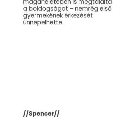
magánéletében is megtalálta
a boldogságot – nemrég első
gyermekének érkezését
ünnepelhette.
//Spencer//