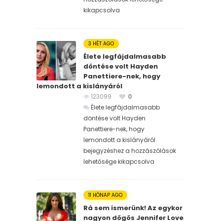
kikapcsolva
3 HÉT AGO
Élete legfájdalmasabb
döntése volt Hayden
Panettiere-nek, hogy
lemondott a kislányáról
123099
0
Élete legfájdalmasabb
döntése volt Hayden
Panettiere-nek, hogy
lemondott a kislányáról
bejegyzéshez
a hozzászólások
lehetősége kikapcsolva
11 HÓNAP AGO
Rá sem ismerünk! Az egykor
nagyon dögös Jennifer Love