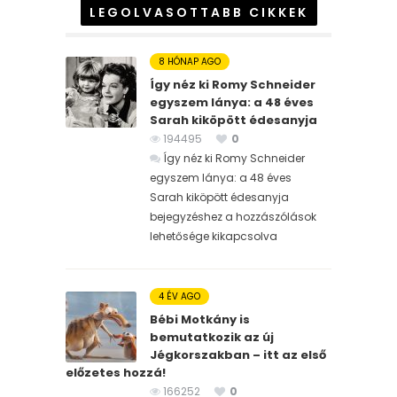
LEGOLVASOTTABB CIKKEK
8 HÓNAP AGO
Így néz ki Romy Schneider
egyszem lánya: a 48 éves
Sarah kiköpött édesanyja
194495
0
Így néz ki Romy Schneider
egyszem lánya: a 48 éves
Sarah kiköpött édesanyja
bejegyzéshez
a hozzászólások
lehetősége kikapcsolva
4 ÉV AGO
Bébi Motkány is
bemutatkozik az új
Jégkorszakban – itt az első
előzetes hozzá!
166252
0