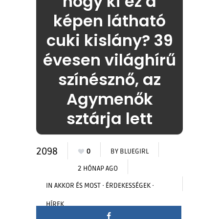
hogy ki ez a
képen látható
cuki kislány? 39
évesen világhírű
színésznő, az
Agymenők
sztárja lett
2098
0
BY
BLUEGIRL
2 HÓNAP AGO
IN
AKKOR ÉS MOST
·
ÉRDEKESSÉGEK
·
HÍREK