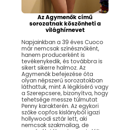
Az Agymenők című
sorozatnak köszönheti a
világhírnevet
Napjainkban a 39 éves Cuoco
már nemcsak színésznőként,
hanem producerként is
tevékenykedik, és továbbra is
sikert sikerre halmoz. Az
Agymenők befejezése óta
olyan népszerű sorozatokban
láthattuk, mint A légikísérő vagy
a Szerepcsere, bizonyítva, hogy
tehetsége messze túlmutat
Penny karakterén. Az egykori
szőke copfos kislányból igazi
hollywoodi sztár lett, aki
nemcsak szakmailag, de