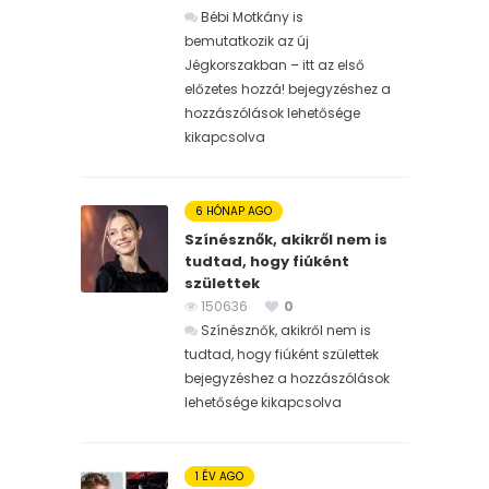
Bébi Motkány is
bemutatkozik az új
Jégkorszakban – itt az első
előzetes hozzá! bejegyzéshez
a
hozzászólások lehetősége
kikapcsolva
6 HÓNAP AGO
Színésznők, akikről nem is
tudtad, hogy fiúként
születtek
150636
0
Színésznők, akikről nem is
tudtad, hogy fiúként születtek
bejegyzéshez
a hozzászólások
lehetősége kikapcsolva
1 ÉV AGO