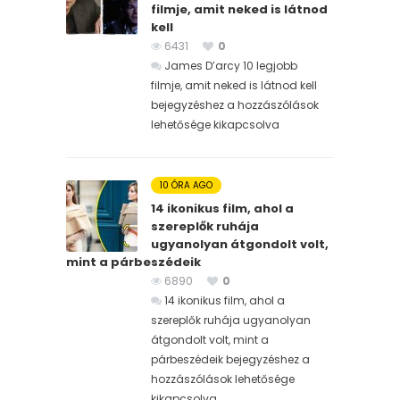
filmje, amit neked is látnod
kell
6431
0
James D’arcy 10 legjobb
filmje, amit neked is látnod kell
bejegyzéshez
a hozzászólások
lehetősége kikapcsolva
10 ÓRA AGO
14 ikonikus film, ahol a
szereplők ruhája
ugyanolyan átgondolt volt,
mint a párbeszédeik
6890
0
14 ikonikus film, ahol a
szereplők ruhája ugyanolyan
átgondolt volt, mint a
párbeszédeik bejegyzéshez
a
hozzászólások lehetősége
kikapcsolva