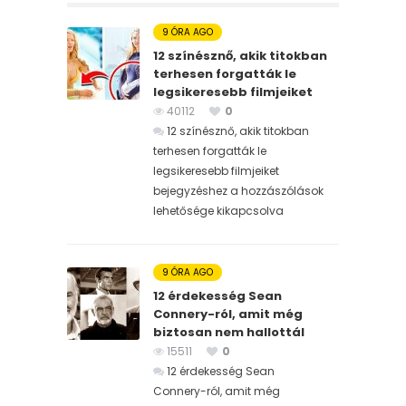
9 ÓRA AGO
12 színésznő, akik titokban
terhesen forgatták le
legsikeresebb filmjeiket
40112
0
12 színésznő, akik titokban
terhesen forgatták le
legsikeresebb filmjeiket
bejegyzéshez
a hozzászólások
lehetősége kikapcsolva
9 ÓRA AGO
12 érdekesség Sean
Connery-ról, amit még
biztosan nem hallottál
15511
0
12 érdekesség Sean
Connery-ról, amit még