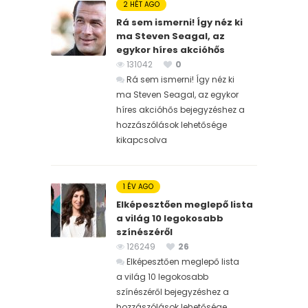
2 HÉT AGO
Rá sem ismerni! Így néz ki
ma Steven Seagal, az
egykor híres akcióhős
131042
0
Rá sem ismerni! Így néz ki
ma Steven Seagal, az egykor
híres akcióhős bejegyzéshez
a
hozzászólások lehetősége
kikapcsolva
1 ÉV AGO
Elképesztően meglepő lista
a világ 10 legokosabb
színészéről
126249
26
Elképesztően meglepő lista
a világ 10 legokosabb
színészéről bejegyzéshez
a
hozzászólások lehetősége