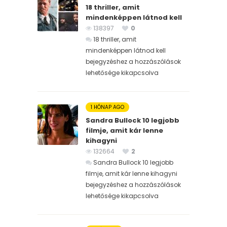
18 thriller, amit
mindenképpen látnod kell
138397
0
18 thriller, amit
mindenképpen látnod kell
bejegyzéshez
a hozzászólások
lehetősége kikapcsolva
1 HÓNAP AGO
Sandra Bullock 10 legjobb
filmje, amit kár lenne
kihagyni
132664
2
Sandra Bullock 10 legjobb
filmje, amit kár lenne kihagyni
bejegyzéshez
a hozzászólások
lehetősége kikapcsolva