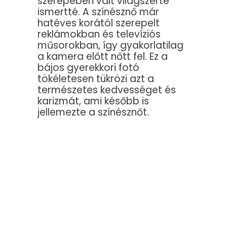
szerepében vált világszerte
ismertté. A színésznő már
hatéves korától szerepelt
reklámokban és televíziós
műsorokban, így gyakorlatilag
a kamera előtt nőtt fel. Ez a
bájos gyerekkori fotó
tökéletesen tükrözi azt a
természetes kedvességet és
karizmát, ami később is
jellemezte a színésznőt.