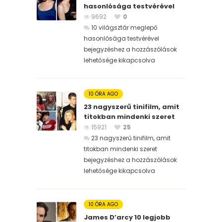
hasonlósága testvérével
9692
0
10 világsztár meglepő
hasonlósága testvérével
bejegyzéshez
a hozzászólások
lehetősége kikapcsolva
10 ÓRA AGO
23 nagyszerű tinifilm, amit
titokban mindenki szeret
15921
25
23 nagyszerű tinifilm, amit
titokban mindenki szeret
bejegyzéshez
a hozzászólások
lehetősége kikapcsolva
10 ÓRA AGO
James D’arcy 10 legjobb