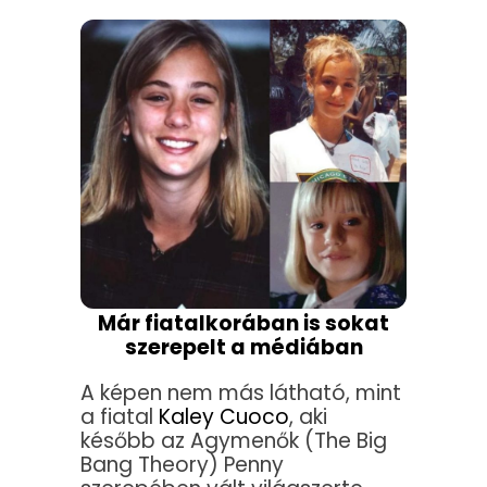
Már fiatalkorában is sokat
szerepelt a médiában
A képen nem más látható, mint
a fiatal
Kaley Cuoco
, aki
később az Agymenők (The Big
Bang Theory) Penny