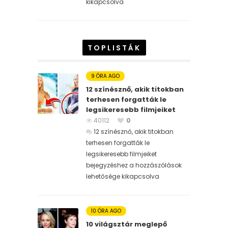
kikapcsolva
TOPLISTÁK
9 ÓRA AGO
12 színésznő, akik titokban
terhesen forgatták le
legsikeresebb filmjeiket
40112
0
12 színésznő, akik titokban
terhesen forgatták le
legsikeresebb filmjeiket
bejegyzéshez
a hozzászólások
lehetősége kikapcsolva
10 ÓRA AGO
10 világsztár meglepő