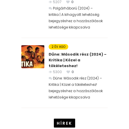
5207
0
Polgárháború (2024) –
kritika | A kihagyott lehetőség
bejegyzéshez
a hozzászólások
lehetősége kikapcsolva
2 ÉV AGO
Dűne: Második rész (2024) –
Kritika | Közel a
tökéleteshez!
5300
0
Dűne: Második rész (2024) –
Kritika | Közel a tökéleteshez!
bejegyzéshez
a hozzászólások
lehetősége kikapcsolva
HÍREK