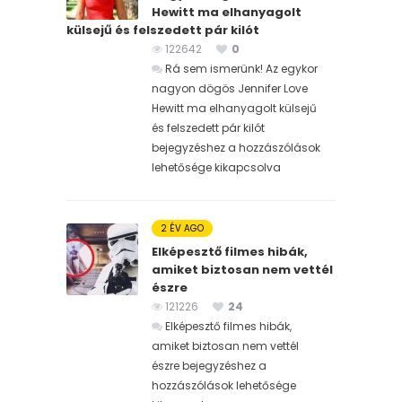
Hewitt ma elhanyagolt
külsejű és felszedett pár kilót
122642
0
Rá sem ismerünk! Az egykor
nagyon dögös Jennifer Love
Hewitt ma elhanyagolt külsejű
és felszedett pár kilót
bejegyzéshez
a hozzászólások
lehetősége kikapcsolva
2 ÉV AGO
Elképesztő filmes hibák,
amiket biztosan nem vettél
észre
121226
24
Elképesztő filmes hibák,
amiket biztosan nem vettél
észre bejegyzéshez
a
hozzászólások lehetősége