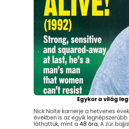
Egykor a világ le
Nick Nolte karrierje a hetvenes év
években is az egyik legnépszerűbb 
láthattuk, mint a
48 óra
, A zűr bajj