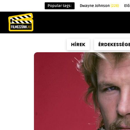
Popular tags:
Dwayne Johnson
(228)
El
KEZDŐOLDAL
HÍREK
ÉRDEKESSÉG