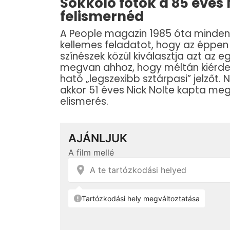
Sokkoló fotók a 85 éves 
felismernéd
A People magazin 1985 óta minden
kellemes feladatot, hogy az éppen ak
színészek közül kiválasztja azt az 
megvan ahhoz, hogy méltán kiérde
ható „legszexibb sztárpasi” jelzőt.
akkor 51 éves Nick Nolte kapta meg
elismerés.