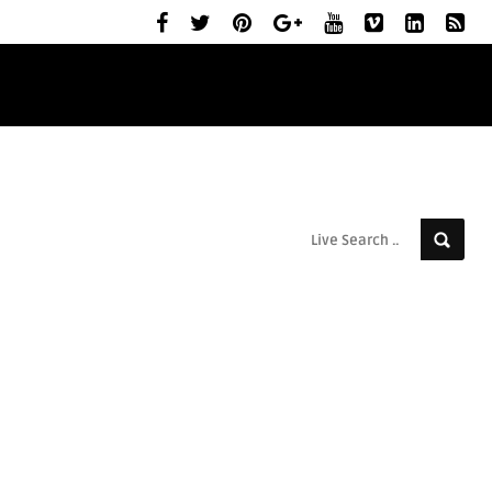
ELŐZETESEK
MOZIBEMUTATÓK
RÓLUNK