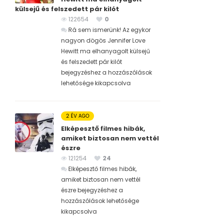
külsejű és felszedett pár kilót
122654
0
Rá sem ismerünk! Az egykor
nagyon dögös Jennifer Love
Hewitt ma elhanyagolt külsejű
és felszedett pár kilót
bejegyzéshez
a hozzászólások
lehetősége kikapcsolva
2 ÉV AGO
Elképesztő filmes hibák,
amiket biztosan nem vettél
észre
121254
24
Elképesztő filmes hibák,
amiket biztosan nem vettél
észre bejegyzéshez
a
hozzászólások lehetősége
kikapcsolva