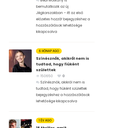
Bébi Motkány is
bemutatkozik az új
Jégkorszakban – itt az első
előzetes hozzá! bejegyzéshez
a
hozzászólások lehetősége
kikapcsolva
6 HÓNAP AGO
Színésznők, akikről nem is
tudtad, hogy fiúként
születtek
150650
0
Színésznők, akikről nem is
tudtad, hogy fiúként születtek
bejegyzéshez
a hozzászólások
lehetősége kikapcsolva
1 ÉV AGO
18 thriller, amit