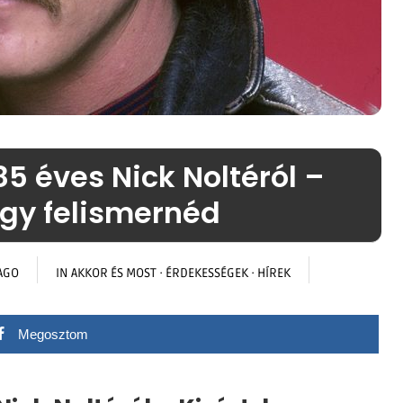
85 éves Nick Noltéról –
ogy felismernéd
AGO
IN
AKKOR ÉS MOST
·
ÉRDEKESSÉGEK
·
HÍREK
Megosztom