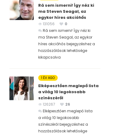
Rá sem ismerni! Így néz ki
ma Steven Seagal, az
egykor híres akcióhős
131056
0
Rá sem ismerni! Így néz ki
ma Steven Seagal, az egykor
híres akcióhős bejegyzéshez
a
hozzászólások lehetősége
kikapcsolva
1 ÉV AGO
Elképesztően meglepő lista
a világ 10 legokosabb
színészéről
126267
26
Elképesztően meglepő lista
a világ 10 legokosabb
színészéről bejegyzéshez
a
hozzászólások lehetősége