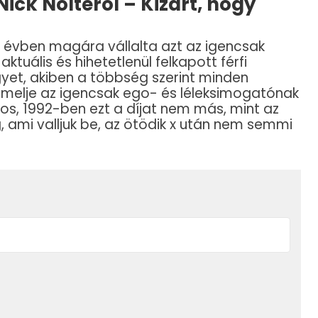
Nick Noltéról – Kizárt, hogy
 évben magára vállalta azt az igencsak
tuális és hihetetlenül felkapott férfi
egyet, akiben a többség szerint minden
melje az igencsak ego- és léleksimogatónak
 Nos, 1992-ben ezt a díjat nem más, mint az
, ami valljuk be, az ötödik x után nem semmi