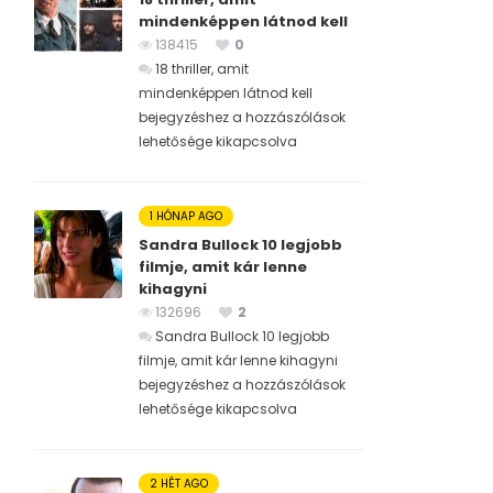
mindenképpen látnod kell
138415
0
18 thriller, amit
mindenképpen látnod kell
bejegyzéshez
a hozzászólások
lehetősége kikapcsolva
1 HÓNAP AGO
Sandra Bullock 10 legjobb
filmje, amit kár lenne
kihagyni
132696
2
Sandra Bullock 10 legjobb
filmje, amit kár lenne kihagyni
bejegyzéshez
a hozzászólások
lehetősége kikapcsolva
2 HÉT AGO