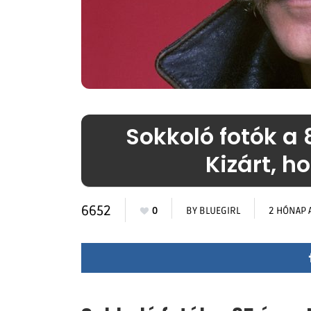
Sokkoló fotók a 
Kizárt, h
6652
0
BY
BLUEGIRL
2 HÓNAP 