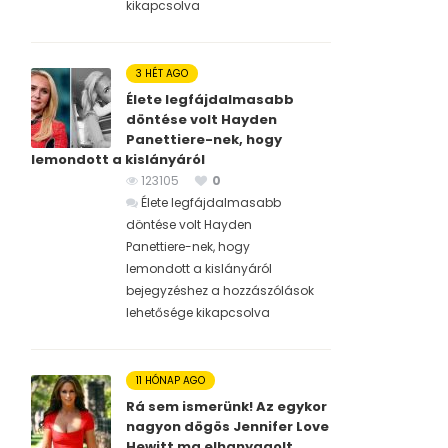
kikapcsolva
3 HÉT AGO
Élete legfájdalmasabb
döntése volt Hayden
Panettiere-nek, hogy
lemondott a kislányáról
123105
0
Élete legfájdalmasabb
döntése volt Hayden
Panettiere-nek, hogy
lemondott a kislányáról
bejegyzéshez
a hozzászólások
lehetősége kikapcsolva
11 HÓNAP AGO
Rá sem ismerünk! Az egykor
nagyon dögös Jennifer Love
Hewitt ma elhanyagolt