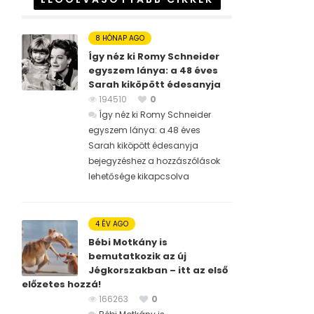
8 HÓNAP AGO
Így néz ki Romy Schneider
egyszem lánya: a 48 éves
Sarah kiköpött édesanyja
194510
0
Így néz ki Romy Schneider
egyszem lánya: a 48 éves
Sarah kiköpött édesanyja
bejegyzéshez
a hozzászólások
lehetősége kikapcsolva
4 ÉV AGO
Bébi Motkány is
bemutatkozik az új
Jégkorszakban – itt az első
előzetes hozzá!
166263
0