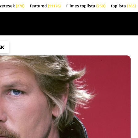
őzetesek
(278)
featured
(11176)
Filmes toplista
(250)
toplista
(365)
EK
KRITIKÁK
TOPLISTÁK
FILMAJÁNLÓ