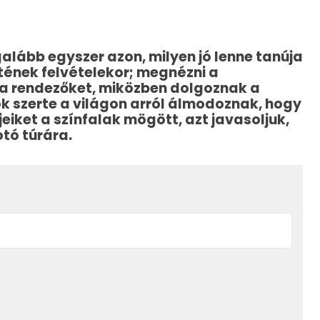
lább egyszer azon, milyen jó lenne tanúja
etének felvételekor; megnézni a
 a rendezőket, miközben dolgoznak a
k szerte a világon arról álmodoznak, hogy
eiket a színfalak mögött, azt javasoljuk,
otó túrára.