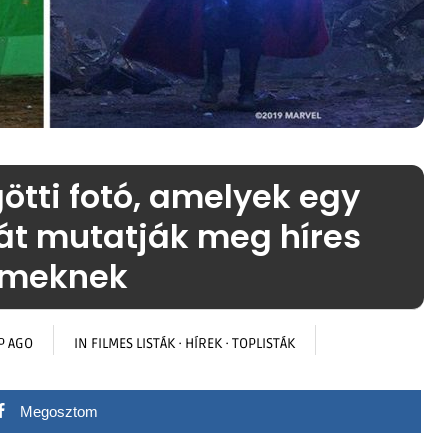
ötti fotó, amelyek egy
lát mutatják meg híres
ilmeknek
P AGO
IN
FILMES LISTÁK
·
HÍREK
·
TOPLISTÁK
Megosztom