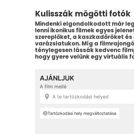
Kulisszák mögötti fotók
Mindenki elgondolkodott már lega
lenni ikonikus filmek egyes jelen
szereplőket, a kaszkadőröket és
varázslatukon. Míg a filmrajongó
ténylegesen lássák kedvenc filmj
hogy gyere velünk egy virtuális f