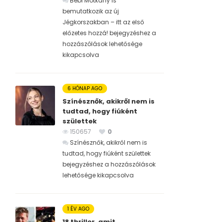
Bébi Motkány is
bemutatkozik az új
Jégkorszakban – itt az első
előzetes hozzá! bejegyzéshez
a
hozzászólások lehetősége
kikapcsolva
6 HÓNAP AGO
Színésznők, akikről nem is
tudtad, hogy fiúként
születtek
150657
0
Színésznők, akikről nem is
tudtad, hogy fiúként születtek
bejegyzéshez
a hozzászólások
lehetősége kikapcsolva
1 ÉV AGO
18 thriller, amit