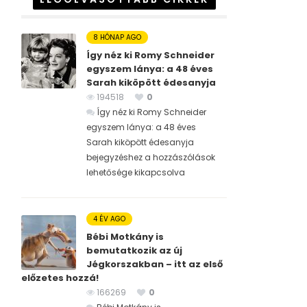
8 HÓNAP AGO
Így néz ki Romy Schneider
egyszem lánya: a 48 éves
Sarah kiköpött édesanyja
194518
0
Így néz ki Romy Schneider
egyszem lánya: a 48 éves
Sarah kiköpött édesanyja
bejegyzéshez
a hozzászólások
lehetősége kikapcsolva
4 ÉV AGO
Bébi Motkány is
bemutatkozik az új
Jégkorszakban – itt az első
előzetes hozzá!
166269
0