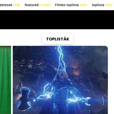
zetesek
(278)
featured
(11185)
Filmes toplista
(250)
toplista
(365)
EK
KRITIKÁK
TOPLISTÁK
FILMAJÁNLÓ