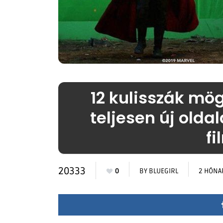
12 kulisszák mög
teljesen új olda
f
20333
0
BY
BLUEGIRL
2 HÓNA