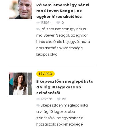
Rá sem ismerni! Így néz ki
ma Steven Seagal, az
egykor híres akcióhős
131064
0
Rá sem ismerni! Így néz ki
ma Steven Seagal, az egykor
híres akcióhős bejegyzéshez
a
hozzászólások lehetősége
kikapcsolva
1 ÉV AGO
Elképesztően meglepő lista
a világ 10 legokosabb
színészéről
126276
26
Elképesztően meglepő lista
a világ 10 legokosabb
színészéről bejegyzéshez
a
hozzászólások lehetősége