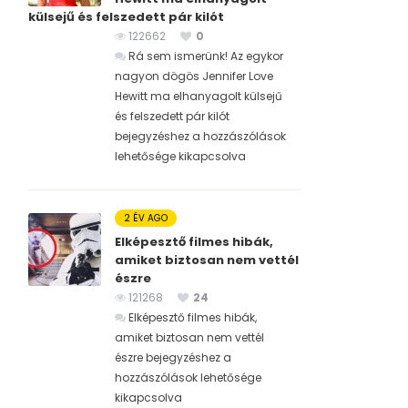
külsejű és felszedett pár kilót
122662
0
Rá sem ismerünk! Az egykor
nagyon dögös Jennifer Love
Hewitt ma elhanyagolt külsejű
és felszedett pár kilót
bejegyzéshez
a hozzászólások
lehetősége kikapcsolva
2 ÉV AGO
Elképesztő filmes hibák,
amiket biztosan nem vettél
észre
121268
24
Elképesztő filmes hibák,
amiket biztosan nem vettél
észre bejegyzéshez
a
hozzászólások lehetősége
kikapcsolva