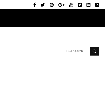
ELŐZETESEK
MOZIBEMUTATÓK
RÓLUNK