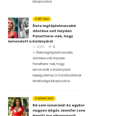
kikapcsolva
3 HÉT AGO
Élete legfájdalmasabb
döntése volt Hayden
Panettiere-nek, hogy
lemondott a kislányáról
123111
0
Élete legfájdalmasabb
döntése volt Hayden
Panettiere-nek, hogy
lemondott a kislányáról
bejegyzéshez
a hozzászólások
lehetősége kikapcsolva
11 HÓNAP AGO
Rá sem ismerünk! Az egykor
nagyon dögös Jennifer Love
Hewitt ma elhanyagolt