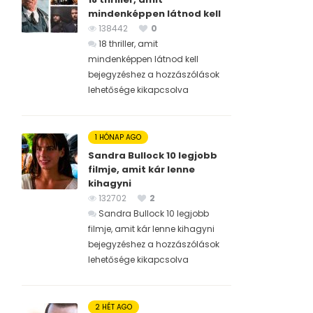
mindenképpen látnod kell
138442
0
18 thriller, amit
mindenképpen látnod kell
bejegyzéshez
a hozzászólások
lehetősége kikapcsolva
1 HÓNAP AGO
Sandra Bullock 10 legjobb
filmje, amit kár lenne
kihagyni
132702
2
Sandra Bullock 10 legjobb
filmje, amit kár lenne kihagyni
bejegyzéshez
a hozzászólások
lehetősége kikapcsolva
2 HÉT AGO