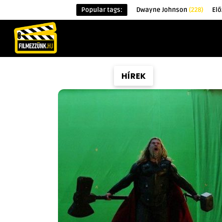
Popular tags:
Dwayne Johnson
(228)
Elő
KEZDŐOLDAL
HÍREK
ÉRDEKESSÉG