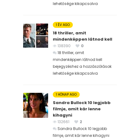
lehetősége kikapcsolva
1 ÉV AGO
18 thriller, amit
mindenképpen látnod kell
138390
0
18 thriller, amit
mindenképpen látnod kell
bejegyzéshez
a hozzászólások
lehetősége kikapcsolva
1 HÓNAP AGO
Sandra Bullock 10 legjobb
filmje, amit kár lenne
kihagyni
132661
2
Sandra Bullock 10 legjobb
filmje, amit kár lenne kihagyni