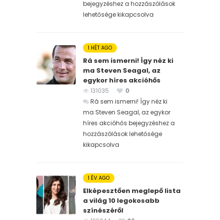
bejegyzéshez
a hozzászólások
lehetősége kikapcsolva
1 HÉT AGO
Rá sem ismerni! Így néz ki
ma Steven Seagal, az
egykor híres akcióhős
131035
0
Rá sem ismerni! Így néz ki
ma Steven Seagal, az egykor
híres akcióhős bejegyzéshez
a
hozzászólások lehetősége
kikapcsolva
1 ÉV AGO
Elképesztően meglepő lista
a világ 10 legokosabb
színészéről