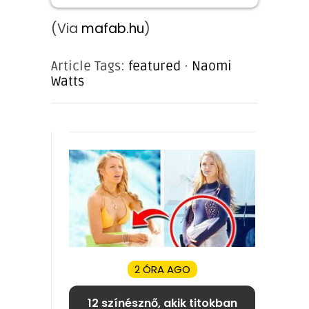
(Via
mafab.hu
)
Article Tags:
featured
·
Naomi
Watts
2 ÓRA AGO
12 színésznő, akik titokban