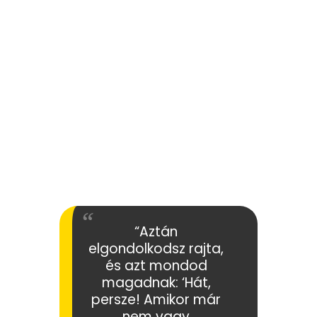
“Aztán
elgondolkodsz rajta,
és azt mondod
magadnak: ‘Hát,
persze! Amikor már
nem vagy