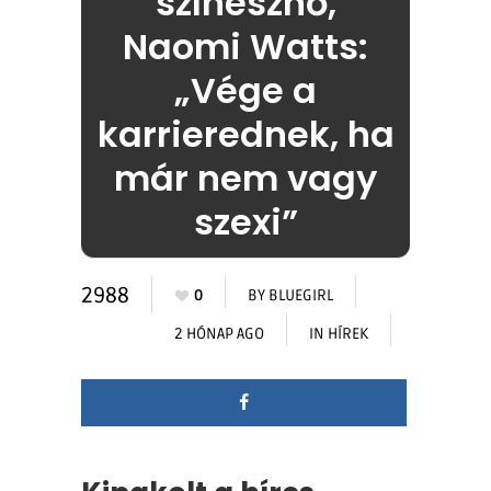
színésznő,
Naomi Watts:
„Vége a
karrierednek, ha
már nem vagy
szexi”
2988
0
BY
BLUEGIRL
2 HÓNAP AGO
IN
HÍREK