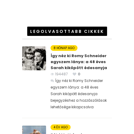
LEGOLVASOTTABB CIKKEK
8 HÓNAP AGO
Így néz ki Romy Schneider
egyszem lánya: a 48 éves
Sarah kiköpött édesanyja
194487
0
Így néz ki Romy Schneider
egyszem lánya: a 48 éves
Sarah kiköpött édesanyja
bejegyzéshez
a hozzászólások
lehetősége kikapcsolva
4 ÉV AGO