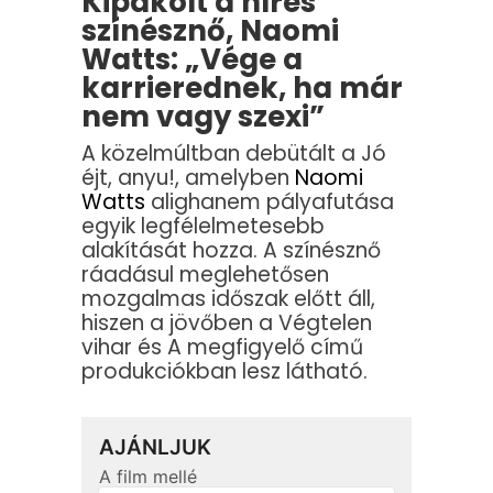
Kipakolt a híres
színésznő, Naomi
Watts: „Vége a
karrierednek, ha már
nem vagy szexi”
A közelmúltban debütált a Jó
éjt, anyu!, amelyben
Naomi
Watts
alighanem pályafutása
egyik legfélelmetesebb
alakítását hozza. A színésznő
ráadásul meglehetősen
mozgalmas időszak előtt áll,
hiszen a jövőben a Végtelen
vihar és A megfigyelő című
produkciókban lesz látható.