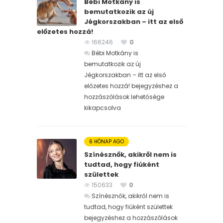
Bébi Motkány is
bemutatkozik az új
Jégkorszakban – itt az első
előzetes hozzá!
166246
0
Bébi Motkány is
bemutatkozik az új
Jégkorszakban – itt az első
előzetes hozzá! bejegyzéshez
a
hozzászólások lehetősége
kikapcsolva
6 HÓNAP AGO
Színésznők, akikről nem is
tudtad, hogy fiúként
születtek
150633
0
Színésznők, akikről nem is
tudtad, hogy fiúként születtek
bejegyzéshez
a hozzászólások