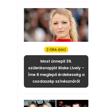
2 ÓRA AGO
Most ünnepli 39.
születésnapját Blake Lively –
Íme 8 meglepő érdekesség a
csodaszép színésznőről