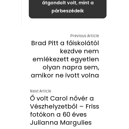
átgondolt volt, mint a
párbeszédeik
Previous Article
Brad Pitt a főiskolától
kezdve nem
emlékezett egyetlen
olyan napra sem,
amikor ne ivott volna
Next Article
Ő volt Carol nővér a
Vészhelyzetből – Friss
fotókon a 60 éves
Julianna Margulies