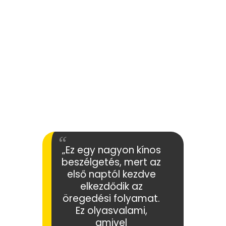
„Ez egy nagyon kínos
beszélgetés, mert az
első naptól kezdve
elkezdődik az
öregedési folyamat.
Ez olyasvalami,
amivel