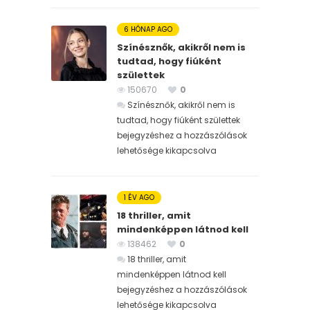
6 HÓNAP AGO
Színésznők, akikről nem is
tudtad, hogy fiúként
születtek
150670
0
Színésznők, akikről nem is
tudtad, hogy fiúként születtek
bejegyzéshez
a hozzászólások
lehetősége kikapcsolva
1 ÉV AGO
18 thriller, amit
mindenképpen látnod kell
138462
0
18 thriller, amit
mindenképpen látnod kell
bejegyzéshez
a hozzászólások
lehetősége kikapcsolva