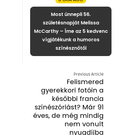
Most ünnepli 56.
születésnapját Melissa
McCarthy – Íme az 5 kedvenc
vígjátékunk a humoros
színésznőtől
Previous Article
Felismered
gyerekkori fotóin a
későbbi francia
színészóriást? Már 91
éves, de még mindig
nem vonult
nyugdíjba