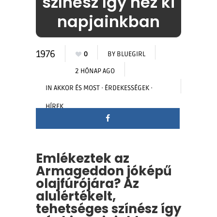
színész így néz ki
napjainkban
1976
0
BY
BLUEGIRL
2 HÓNAP AGO
IN
AKKOR ÉS MOST
·
ÉRDEKESSÉGEK
·
HÍREK
Emlékeztek az
Armageddon jóképű
olajfúrójára? Az
alulértékelt,
tehetséges színész így