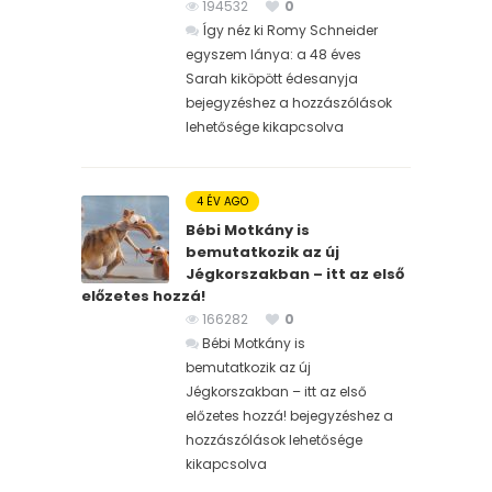
194532
0
Így néz ki Romy Schneider
egyszem lánya: a 48 éves
Sarah kiköpött édesanyja
bejegyzéshez
a hozzászólások
lehetősége kikapcsolva
4 ÉV AGO
Bébi Motkány is
bemutatkozik az új
Jégkorszakban – itt az első
előzetes hozzá!
166282
0
Bébi Motkány is
bemutatkozik az új
Jégkorszakban – itt az első
előzetes hozzá! bejegyzéshez
a
hozzászólások lehetősége
kikapcsolva