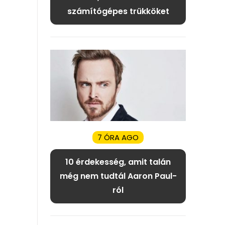
számítógépes trükköket
7 ÓRA AGO
10 érdekesség, amit talán
még nem tudtál Aaron Paul-
ról