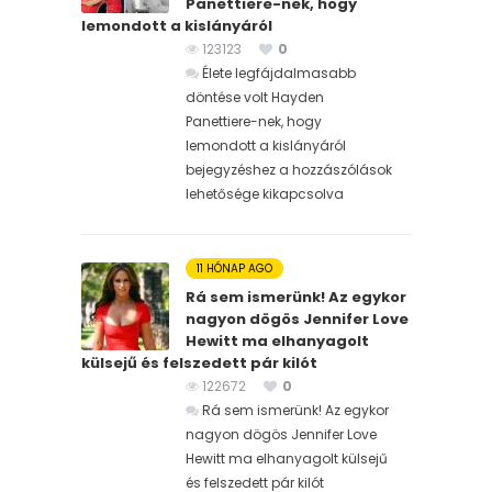
Panettiere-nek, hogy
lemondott a kislányáról
123123
0
Élete legfájdalmasabb
döntése volt Hayden
Panettiere-nek, hogy
lemondott a kislányáról
bejegyzéshez
a hozzászólások
lehetősége kikapcsolva
11 HÓNAP AGO
Rá sem ismerünk! Az egykor
nagyon dögös Jennifer Love
Hewitt ma elhanyagolt
külsejű és felszedett pár kilót
122672
0
Rá sem ismerünk! Az egykor
nagyon dögös Jennifer Love
Hewitt ma elhanyagolt külsejű
és felszedett pár kilót