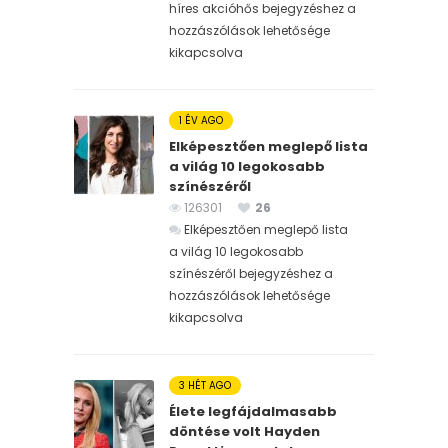
híres akcióhős bejegyzéshez
a
hozzászólások lehetősége
kikapcsolva
1 ÉV AGO
Elképesztően meglepő lista
a világ 10 legokosabb
színészéről
126301
26
Elképesztően meglepő lista
a világ 10 legokosabb
színészéről bejegyzéshez
a
hozzászólások lehetősége
kikapcsolva
3 HÉT AGO
Élete legfájdalmasabb
döntése volt Hayden