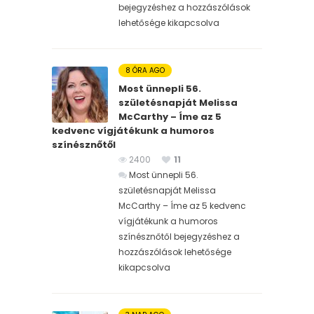
bejegyzéshez
a hozzászólások
lehetősége kikapcsolva
8 ÓRA AGO
Most ünnepli 56.
születésnapját Melissa
McCarthy – Íme az 5
kedvenc vígjátékunk a humoros
színésznőtől
2400
11
Most ünnepli 56.
születésnapját Melissa
McCarthy – Íme az 5 kedvenc
vígjátékunk a humoros
színésznőtől bejegyzéshez
a
hozzászólások lehetősége
kikapcsolva