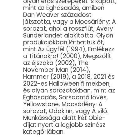
olyan erős szerepeket is kapott,
mint az Éghasadás, amiben
Dan Weaver századost
játszotta, vagy a Mocsárlény: A
sorozat, ahol a rosszfiút, Avery
Sunderlandet alakította. Olyan
produkciókban láthattuk őt,
mint Az ügyfél (1994), Emlékezz
a Titánokra! (2000), Megszólít
az éjszaka (2002), The
November Man (2014),
Hammer (2019), a 2018, 2021 és
2022-es Halloween filmekben,
és olyan sorozatokban, mint az
Éghasadás, Sorsdöntő lövés,
Yellowstone, Mocsárlény: A
sorozat, Odakinn, vagy A siló.
Munkássága alatt két Obie-
díjat nyert a legjobb színész
kategóriában.