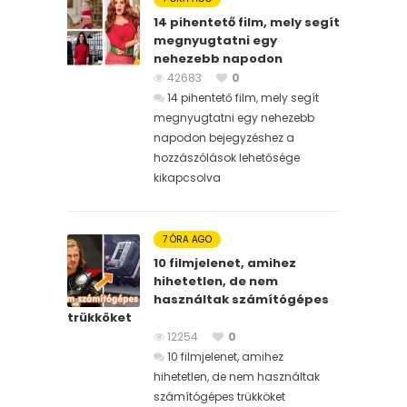
14 pihentető film, mely segít
megnyugtatni egy
nehezebb napodon
42683
0
14 pihentető film, mely segít
megnyugtatni egy nehezebb
napodon bejegyzéshez
a
hozzászólások lehetősége
kikapcsolva
7 ÓRA AGO
10 filmjelenet, amihez
hihetetlen, de nem
használtak számítógépes
trükköket
12254
0
10 filmjelenet, amihez
hihetetlen, de nem használtak
számítógépes trükköket