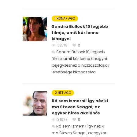
1 HÓNAP AGO
Sandra Bullock 10 legjobb
filmje, amit kár lenne
kihagyni
132719
2
Sandra Bullock 10 legjobb
filmje, amit kár lenne kihagyni
bejegyzéshez
a hozzászólások
lehetősége kikapcsolva
2 HÉT AGO
Rá sem ismerni! Így néz ki
ma Steven Seagal, az
egykor híres akcióhős
131077
0
Rá sem ismerni! Így néz ki
ma Steven Seagal, az egykor