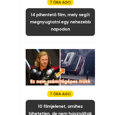
7 ÓRA AGO
14 pihentető film, mely segít
megnyugtatni egy nehezebb
napodon
7 ÓRA AGO
10 filmjelenet, amihez
hihetetlen, de nem használtak