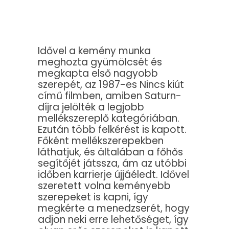
Idővel a kemény munka
meghozta gyümölcsét és
megkapta első nagyobb
szerepét, az 1987-es Nincs kiút
című filmben, amiben Saturn-
díjra jelölték a legjobb
mellékszereplő kategóriában.
Ezután több felkérést is kapott.
Főként mellékszerepekben
láthatjuk, és általában a főhős
segítőjét játssza, ám az utóbbi
időben karrierje újjáéledt. Idővel
szeretett volna keményebb
szerepeket is kapni, így
megkérte a menedzserét, hogy
adjon neki erre lehetőséget, így