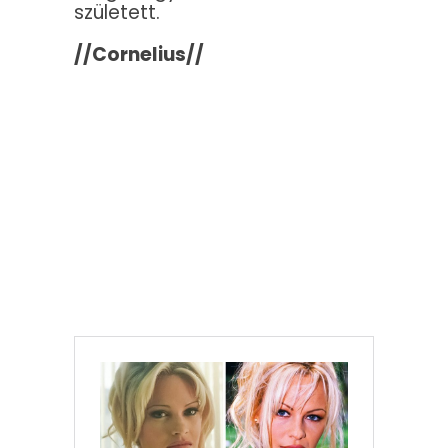
született.
//Cornelius//