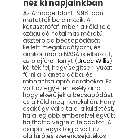
néz ki napjainkban
Az Armageddont 1998-ban
mutatták be a mozik. A
katasztrófafilmben a Föld felé
száguldó hatalmas méretű
aszteroida becsapódását
kellett megakadályozni, és
amikor már a NASA is elbukott,
az olajfúró Harryt (
Bruce Willis
)
kérték fel, hogy segítsen lyukat
fúrni a planetoidába, és
robbantsa apró darabokra. Ez
volt az egyetlen esély arra,
hogy elkerüljék a becsapódást
és a Föld megmeneküljön. Harry
csak úgy vállalta el a küldetést,
ha a legjobb embereivel együtt
hajthatta végre a feladatot. A
csapat egyik tagja volt az
olajfúró és szerencsejátékos