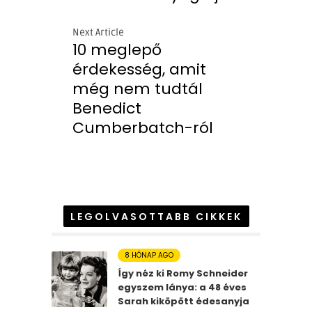
Next Article
10 meglepő
érdekesség, amit
még nem tudtál
Benedict
Cumberbatch-ról
LEGOLVASOTTABB CIKKEK
8 HÓNAP AGO
Így néz ki Romy Schneider
egyszem lánya: a 48 éves
Sarah kiköpött édesanyja