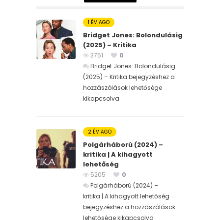
1 ÉV AGO
Bridget Jones: Bolondulásig
(2025) – Kritika
3751
0
Bridget Jones: Bolondulásig
(2025) – Kritika bejegyzéshez
a
hozzászólások lehetősége
kikapcsolva
2 ÉV AGO
Polgárháború (2024) –
kritika | A kihagyott
lehetőség
5205
0
Polgárháború (2024) –
kritika | A kihagyott lehetőség
bejegyzéshez
a hozzászólások
lehetősége kikapcsolva