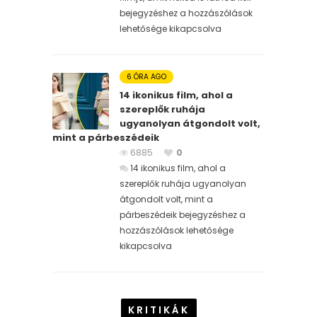
bejegyzéshez
a hozzászólások
lehetősége kikapcsolva
6 ÓRA AGO
14 ikonikus film, ahol a
szereplők ruhája
ugyanolyan átgondolt volt,
mint a párbeszédeik
6885
0
14 ikonikus film, ahol a
szereplők ruhája ugyanolyan
átgondolt volt, mint a
párbeszédeik bejegyzéshez
a
hozzászólások lehetősége
kikapcsolva
KRITIKÁK