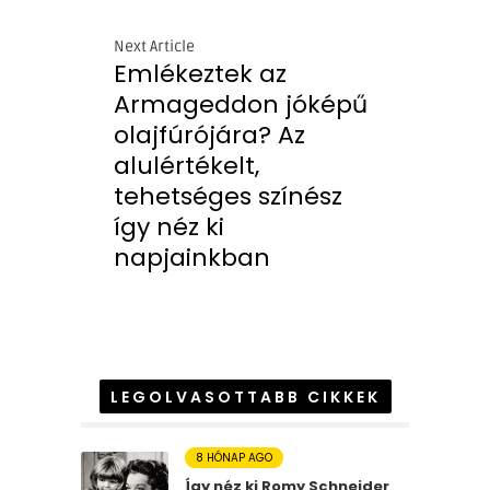
Next Article
Emlékeztek az
Armageddon jóképű
olajfúrójára? Az
alulértékelt,
tehetséges színész
így néz ki
napjainkban
LEGOLVASOTTABB CIKKEK
8 HÓNAP AGO
Így néz ki Romy Schneider