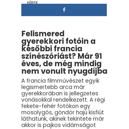
HÍREK
Felismered
gyerekkori fotóin a
későbbi francia
színészóriást? Már 91
éves, de még mindig
nem vonult nyugdíjba
A francia filmművészet egyik
legismertebb arca már
gyerekkorában is jellegzetes
vonásokkal rendelkezett. A régi
fekete-fehér fotókon egy
mosolygós, göndör hajú kisfiút
láthatunk, akinek tekintete már
akkor is pajkos vidámságot