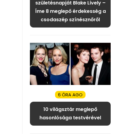
születésnapját Blake Lively –
Íme 8 meglepő érdekesség a
csodaszép színésznőről
6 ÓRA AGO
10 világsztár meglepő
hasonlósága testvérével