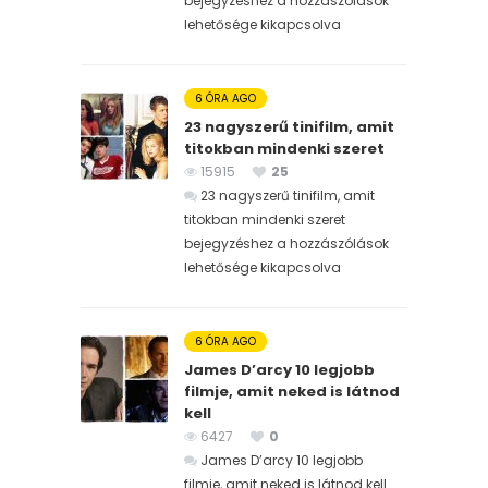
bejegyzéshez
a hozzászólások
lehetősége kikapcsolva
6 ÓRA AGO
23 nagyszerű tinifilm, amit
titokban mindenki szeret
15915
25
23 nagyszerű tinifilm, amit
titokban mindenki szeret
bejegyzéshez
a hozzászólások
lehetősége kikapcsolva
6 ÓRA AGO
James D’arcy 10 legjobb
filmje, amit neked is látnod
kell
6427
0
James D’arcy 10 legjobb
filmje, amit neked is látnod kell