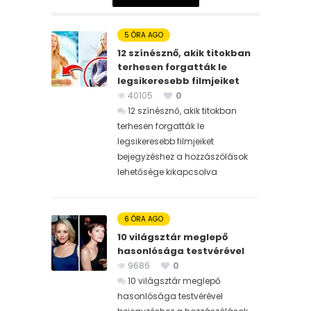
5 ÓRA AGO
12 színésznő, akik titokban
terhesen forgatták le
legsikeresebb filmjeiket
40105
0
12 színésznő, akik titokban
terhesen forgatták le
legsikeresebb filmjeiket
bejegyzéshez
a hozzászólások
lehetősége kikapcsolva
6 ÓRA AGO
10 világsztár meglepő
hasonlósága testvérével
9686
0
10 világsztár meglepő
hasonlósága testvérével