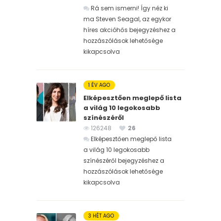
Rá sem ismerni! Így néz ki
ma Steven Seagal, az egykor
híres akcióhős bejegyzéshez
a
hozzászólások lehetősége
kikapcsolva
1 ÉV AGO
Elképesztően meglepő lista
a világ 10 legokosabb
színészéről
126248
26
Elképesztően meglepő lista
a világ 10 legokosabb
színészéről bejegyzéshez
a
hozzászólások lehetősége
kikapcsolva
3 HÉT AGO