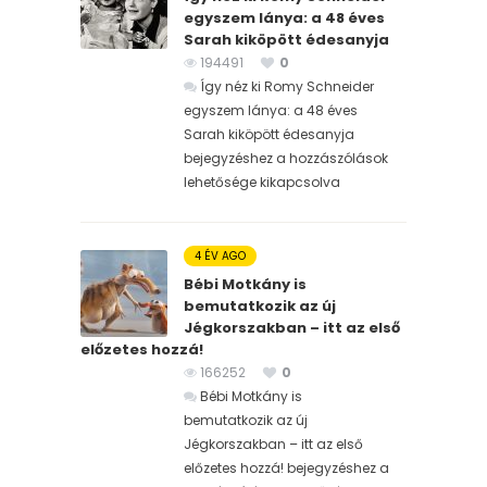
egyszem lánya: a 48 éves
Sarah kiköpött édesanyja
194491
0
Így néz ki Romy Schneider
egyszem lánya: a 48 éves
Sarah kiköpött édesanyja
bejegyzéshez
a hozzászólások
lehetősége kikapcsolva
4 ÉV AGO
Bébi Motkány is
bemutatkozik az új
Jégkorszakban – itt az első
előzetes hozzá!
166252
0
Bébi Motkány is
bemutatkozik az új
Jégkorszakban – itt az első
előzetes hozzá! bejegyzéshez
a