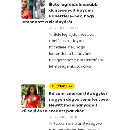
Élete legfájdalmasabb
döntése volt Hayden
Panettiere-nek, hogy
lemondott a kislányáról
123098
0
Élete legfájdalmasabb
döntése volt Hayden
Panettiere-nek, hogy
lemondott a kislányáról
bejegyzéshez
a hozzászólások
lehetősége kikapcsolva
11 HÓNAP AGO
Rá sem ismerünk! Az egykor
nagyon dögös Jennifer Love
Hewitt ma elhanyagolt
külsejű és felszedett pár kilót
122638
0
Rá sem ismerünk! Az egykor
nagyon dögös Jennifer Love