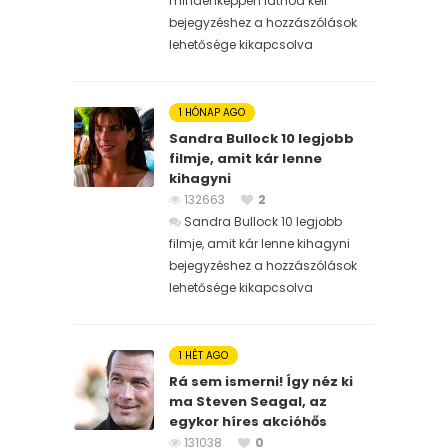
mindenképpen látnod kell
bejegyzéshez
a hozzászólások
lehetősége kikapcsolva
1 HÓNAP AGO
Sandra Bullock 10 legjobb
filmje, amit kár lenne
kihagyni
132663
2
Sandra Bullock 10 legjobb
filmje, amit kár lenne kihagyni
bejegyzéshez
a hozzászólások
lehetősége kikapcsolva
1 HÉT AGO
Rá sem ismerni! Így néz ki
ma Steven Seagal, az
egykor híres akcióhős
131038
0