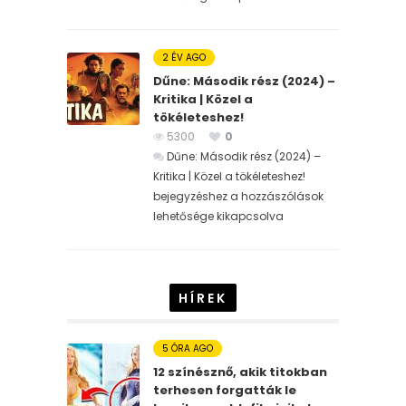
2 ÉV AGO
Dűne: Második rész (2024) –
Kritika | Közel a
tökéleteshez!
5300
0
Dűne: Második rész (2024) –
Kritika | Közel a tökéleteshez!
bejegyzéshez
a hozzászólások
lehetősége kikapcsolva
HÍREK
5 ÓRA AGO
12 színésznő, akik titokban
terhesen forgatták le