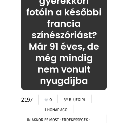
gyerekkori
fotóin a későbbi
francia
színészóriást?
Már 91 éves, de
még mindig
nem vonult
nyugdíjba
2197
0
BY
BLUEGIRL
1 HÓNAP AGO
IN
AKKOR ÉS MOST
·
ÉRDEKESSÉGEK
·