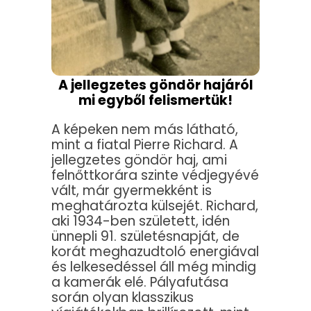
A jellegzetes göndör hajáról
mi egyből felismertük!
A képeken nem más látható,
mint a fiatal Pierre Richard. A
jellegzetes göndör haj, ami
felnőttkorára szinte védjegyévé
vált, már gyermekként is
meghatározta külsejét. Richard,
aki 1934-ben született, idén
ünnepli 91. születésnapját, de
korát meghazudtoló energiával
és lelkesedéssel áll még mindig
a kamerák elé. Pályafutása
során olyan klasszikus