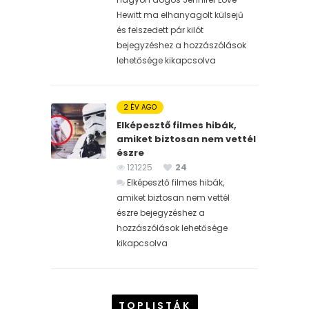
Hewitt ma elhanyagolt külsejű
és felszedett pár kilót
bejegyzéshez
a hozzászólások
lehetősége kikapcsolva
2 ÉV AGO
Elképesztő filmes hibák,
amiket biztosan nem vettél
észre
121225
24
Elképesztő filmes hibák,
amiket biztosan nem vettél
észre bejegyzéshez
a
hozzászólások lehetősége
kikapcsolva
TOPLISTÁK