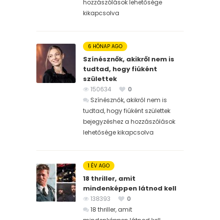
hozzászólások lehetősége
kikapcsolva
6 HÓNAP AGO
Színésznők, akikről nem is
tudtad, hogy fiúként
születtek
150634
0
Színésznők, akikről nem is
tudtad, hogy fiúként születtek
bejegyzéshez
a hozzászólások
lehetősége kikapcsolva
1 ÉV AGO
18 thriller, amit
mindenképpen látnod kell
138393
0
18 thriller, amit