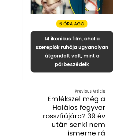
6 ÓRA AGO
14 ikonikus film, ahol a
szereplők ruhája ugyanolyan
átgondolt volt, mint a
párbeszédeik
Previous Article
Emlékszel még a
Halálos fegyver
rosszfiújára? 39 év
után senki nem
ismerne rá