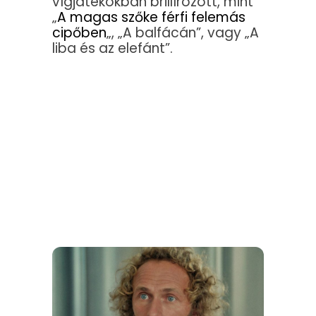
vígjátékokban brillírozott, mint
„
A magas szőke férfi felemás
cipőben
„, „A balfácán”, vagy „A
liba és az elefánt”.