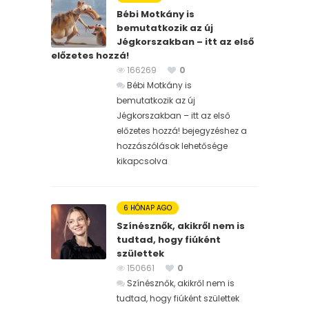
Bébi Motkány is
bemutatkozik az új
Jégkorszakban – itt az első
előzetes hozzá!
166269
0
Bébi Motkány is
bemutatkozik az új
Jégkorszakban – itt az első
előzetes hozzá! bejegyzéshez
a
hozzászólások lehetősége
kikapcsolva
6 HÓNAP AGO
Színésznők, akikről nem is
tudtad, hogy fiúként
születtek
150661
0
Színésznők, akikről nem is
tudtad, hogy fiúként születtek