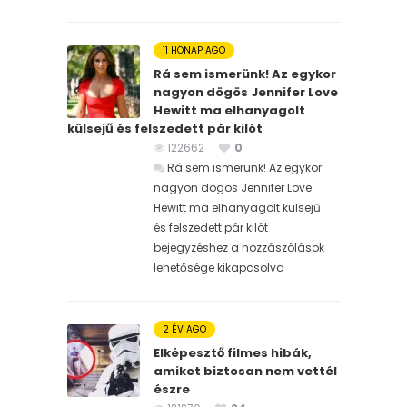
11 HÓNAP AGO
Rá sem ismerünk! Az egykor
nagyon dögös Jennifer Love
Hewitt ma elhanyagolt
külsejű és felszedett pár kilót
122662
0
Rá sem ismerünk! Az egykor
nagyon dögös Jennifer Love
Hewitt ma elhanyagolt külsejű
és felszedett pár kilót
bejegyzéshez
a hozzászólások
lehetősége kikapcsolva
2 ÉV AGO
Elképesztő filmes hibák,
amiket biztosan nem vettél
észre