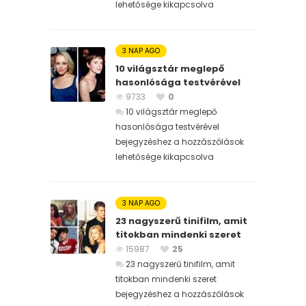
lehetősége kikapcsolva
3 NAP AGO
10 világsztár meglepő
hasonlósága testvérével
9733
0
10 világsztár meglepő
hasonlósága testvérével
bejegyzéshez
a hozzászólások
lehetősége kikapcsolva
3 NAP AGO
23 nagyszerű tinifilm, amit
titokban mindenki szeret
15987
25
23 nagyszerű tinifilm, amit
titokban mindenki szeret
bejegyzéshez
a hozzászólások