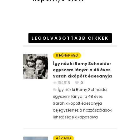
LEGOLVASOTTABB CIKKEK
8 HÓNAP AGO
Így néz ki Romy Schneider
egyszem lánya: a 48 éves
Sarah kiköpött édesanyja
194518
0
Így néz ki Romy Schneider
egyszem lánya: a 48 éves
Sarah kiköpött édesanyja
bejegyzéshez
a hozzászólások
lehetősége kikapcsolva
4 ÉV AGO