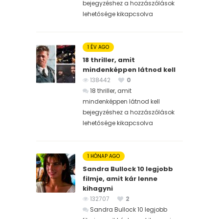
bejegyzéshez
a hozzászólások
lehetősége kikapcsolva
1 ÉV AGO
18 thriller, amit
mindenképpen látnod kell
138442
0
18 thriller, amit
mindenképpen látnod kell
bejegyzéshez
a hozzászólások
lehetősége kikapcsolva
1 HÓNAP AGO
Sandra Bullock 10 legjobb
filmje, amit kár lenne
kihagyni
132707
2
Sandra Bullock 10 legjobb