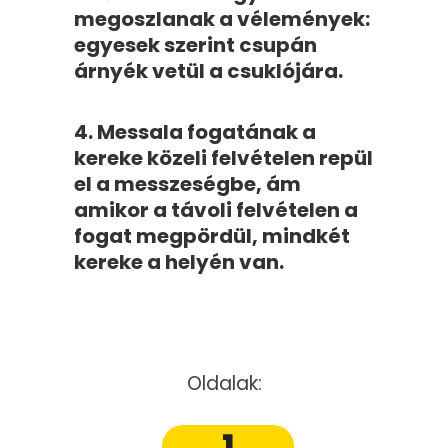
megoszlanak a vélemények:
egyesek szerint csupán
árnyék vetül a csuklójára.
4. Messala fogatának a
kereke közeli felvételen repül
el a messzeségbe, ám
amikor a távoli felvételen a
fogat megpördül, mindkét
kereke a helyén van.
Oldalak:
1