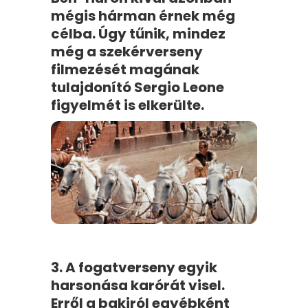
mégis hárman érnek még
célba. Úgy tűnik, mindez
még a szekérverseny
filmezését magának
tulajdonító Sergio Leone
figyelmét is elkerülte.
3. A fogatverseny egyik
harsonása karórát visel.
Erről a bakiról egyébként