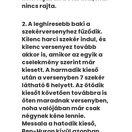
nincs rajta.
2. A leghíresebb baki a
szekérversenyhez fűződik.
Kilenc harci szekér indul, és
kilenc versenyez tovább
akkor is, amikor az egyik a
cselekmény szerint már
kiesett. A harmadik kieső
után a versenyben 7 szekér
látható 6 helyett. Az ötödik
kiesőt követően továbbra is
öten maradnak versenyben,
noha valójában már csak
négynek kéne lennie.
Messala a hatodik kieső,
Ben-Huron kívül azonban