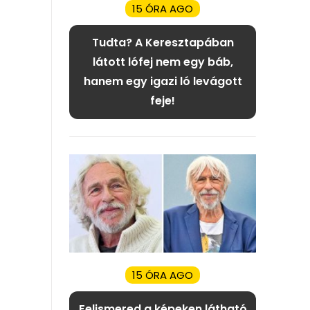
15 ÓRA AGO
Tudta? A Keresztapában
látott lófej nem egy báb,
hanem egy igazi ló levágott
feje!
15 ÓRA AGO
Felismered a képeken látható