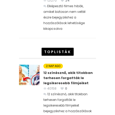
121270
24
Elképesztő filmes hibák,
amiket biztosan nem vettél
észre bejegyzéshez
a
hozzászólások lehetősége
kikapcsolva
TOPLISTÁK
2 NAP AGO
12 színésznő, akik titokban
terhesen forgatták le
legsikeresebb filmjeiket
40158
0
12 színésznő, akik titokban
terhesen forgatták le
legsikeresebb filmjeiket
bejegyzéshez
a hozzászólások