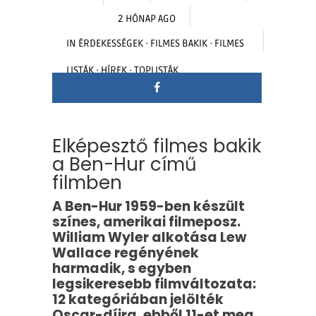
2 HÓNAP AGO
IN
ÉRDEKESSÉGEK
·
FILMES BAKIK
·
FILMES
LISTÁK
·
HÍREK
·
TOPLISTÁK
Elképesztő filmes bakik
a Ben-Hur című
filmben
A Ben-Hur 1959-ben készült
színes, amerikai filmeposz.
William Wyler alkotása Lew
Wallace regényének
harmadik, s egyben
legsikeresebb filmváltozata:
12 kategóriában jelölték
Oscar-díjra, ebből 11-et meg