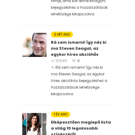
filmje, amit kár lenne kihagyni
bejegyzéshez
a hozzászólások
lehetősége kikapcsolva
2 HÉT AGO
Rá sem ismerni! Így néz ki
ma Steven Seagal, az
egykor híres akcióhős
131065
0
Rá sem ismerni! Így néz ki
ma Steven Seagal, az egykor
híres akcióhős bejegyzéshez
a
hozzászólások lehetősége
kikapcsolva
1 ÉV AGO
Elképesztően meglepő lista
a világ 10 legokosabb
színészéről