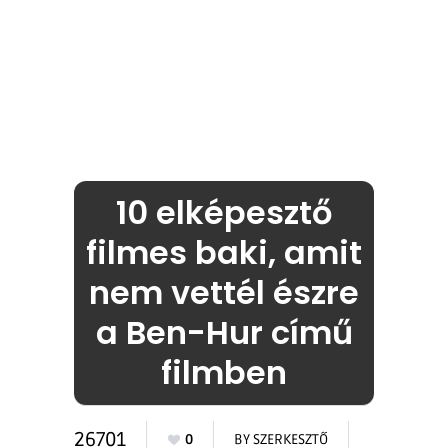
10 elképesztő
filmes baki, amit
nem vettél észre
a Ben-Hur című
filmben
26701
0
BY
SZERKESZTŐ