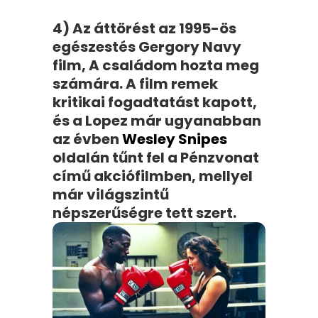
4) Az áttörést az 1995-ös
egészestés Gergory Navy
film, A családom hozta meg
számára. A film remek
kritikai fogadtatást kapott,
és a Lopez már ugyanabban
az évben
Wesley Snipes
oldalán tűnt fel a Pénzvonat
című akciófilmben, mellyel
már világszintű
népszerűségre tett szert.