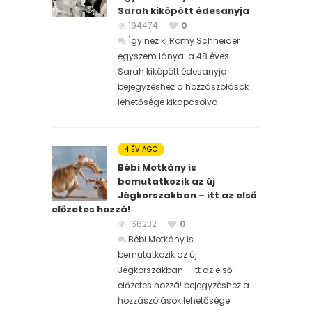
Sarah kiköpött édesanyja
194474
0
Így néz ki Romy Schneider
egyszem lánya: a 48 éves
Sarah kiköpött édesanyja
bejegyzéshez
a hozzászólások
lehetősége kikapcsolva
4 ÉV AGO
Bébi Motkány is
bemutatkozik az új
Jégkorszakban – itt az első
előzetes hozzá!
166232
0
Bébi Motkány is
bemutatkozik az új
Jégkorszakban – itt az első
előzetes hozzá! bejegyzéshez
a
hozzászólások lehetősége