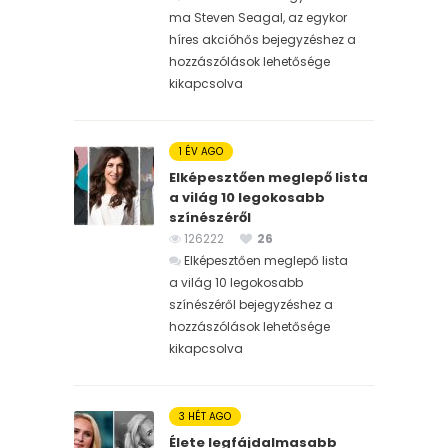
ma Steven Seagal, az egykor
híres akcióhős bejegyzéshez
a
hozzászólások lehetősége
kikapcsolva
1 ÉV AGO
Elképesztően meglepő lista
a világ 10 legokosabb
színészéről
126222
26
Elképesztően meglepő lista
a világ 10 legokosabb
színészéről bejegyzéshez
a
hozzászólások lehetősége
kikapcsolva
3 HÉT AGO
Élete legfájdalmasabb