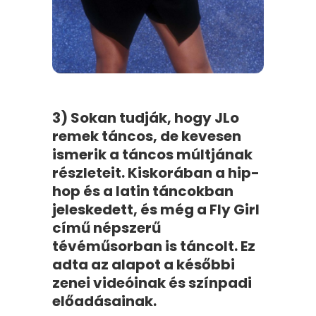
3) Sokan tudják, hogy JLo
remek táncos, de kevesen
ismerik a táncos múltjának
részleteit. Kiskorában a hip-
hop és a latin táncokban
jeleskedett, és még a Fly Girl
című népszerű
tévéműsorban is táncolt. Ez
adta az alapot a későbbi
zenei videóinak és színpadi
előadásainak.