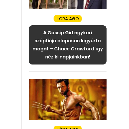
1 ÓRA AGO
A Gossip Girl egykori
szépfiúja alaposan kigyúrta
magát – Chace Crawford így
néz ki napjainkban!