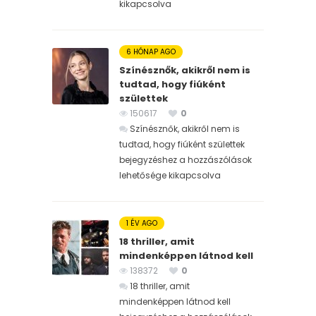
kikapcsolva
6 HÓNAP AGO
Színésznők, akikről nem is
tudtad, hogy fiúként
születtek
150617
0
Színésznők, akikről nem is
tudtad, hogy fiúként születtek
bejegyzéshez
a hozzászólások
lehetősége kikapcsolva
1 ÉV AGO
18 thriller, amit
mindenképpen látnod kell
138372
0
18 thriller, amit
mindenképpen látnod kell