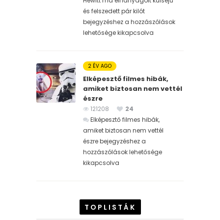
Hewitt ma elhanyagolt külsejű
és felszedett pár kilót
bejegyzéshez
a hozzászólások
lehetősége kikapcsolva
2 ÉV AGO
Elképesztő filmes hibák,
amiket biztosan nem vettél
észre
121208
24
Elképesztő filmes hibák,
amiket biztosan nem vettél
észre bejegyzéshez
a
hozzászólások lehetősége
kikapcsolva
TOPLISTÁK