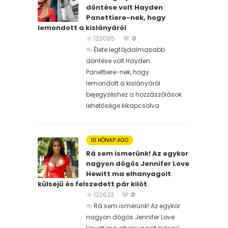
döntése volt Hayden
Panettiere-nek, hogy
lemondott a kislányáról
123085
0
Élete legfájdalmasabb
döntése volt Hayden
Panettiere-nek, hogy
lemondott a kislányáról
bejegyzéshez
a hozzászólások
lehetősége kikapcsolva
10 HÓNAP AGO
Rá sem ismerünk! Az egykor
nagyon dögös Jennifer Love
Hewitt ma elhanyagolt
külsejű és felszedett pár kilót
122623
0
Rá sem ismerünk! Az egykor
nagyon dögös Jennifer Love