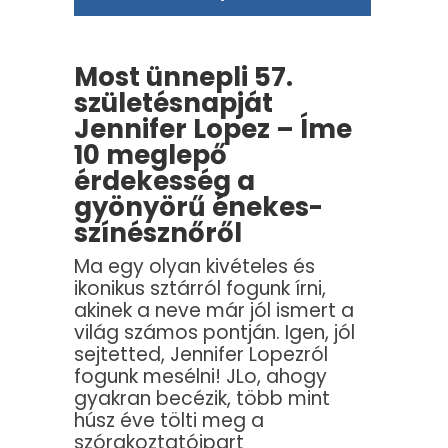
Most ünnepli 57.
születésnapját
Jennifer Lopez – Íme
10 meglepő
érdekesség a
gyönyörű énekes-
színésznőről
Ma egy olyan kivételes és
ikonikus sztárról fogunk írni,
akinek a neve már jól ismert a
világ számos pontján. Igen, jól
sejtetted, Jennifer Lopezról
fogunk mesélni! JLo, ahogy
gyakran becézik, több mint
húsz éve tölti meg a
szórakoztatóipart