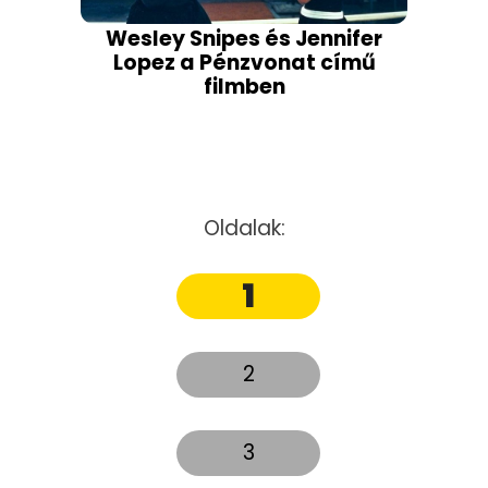
Wesley Snipes és Jennifer
Lopez a Pénzvonat című
filmben
Oldalak:
1
2
3