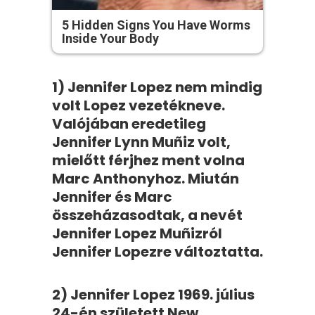
5 Hidden Signs You Have Worms
Inside Your Body
1) Jennifer Lopez nem mindig
volt Lopez vezetékneve.
Valójában eredetileg
Jennifer Lynn Muñiz volt,
mielőtt férjhez ment volna
Marc Anthonyhoz. Miután
Jennifer és Marc
összeházasodtak, a nevét
Jennifer Lopez Muñizról
Jennifer Lopezre változtatta.
2) Jennifer Lopez 1969. július
24-én született New