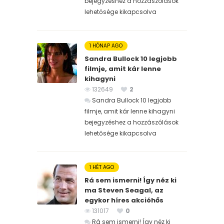
bejegyzéshez
a hozzászólások
lehetősége kikapcsolva
1 HÓNAP AGO
Sandra Bullock 10 legjobb
filmje, amit kár lenne
kihagyni
132649
2
Sandra Bullock 10 legjobb
filmje, amit kár lenne kihagyni
bejegyzéshez
a hozzászólások
lehetősége kikapcsolva
1 HÉT AGO
Rá sem ismerni! Így néz ki
ma Steven Seagal, az
egykor híres akcióhős
131017
0
Rá sem ismerni! Így néz ki