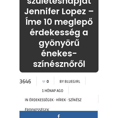
születésnapját
Jennifer Lopez –
Íme 10 meglepő
érdekesség a
gyönyörű
énekes-
színésznőről
3646
0
BY
BLUEGIRL
1 HÓNAP AGO
IN
ÉRDEKESSÉGEK
·
HÍREK
·
SZÍNÉSZ
ÉRDEKESSÉGEK