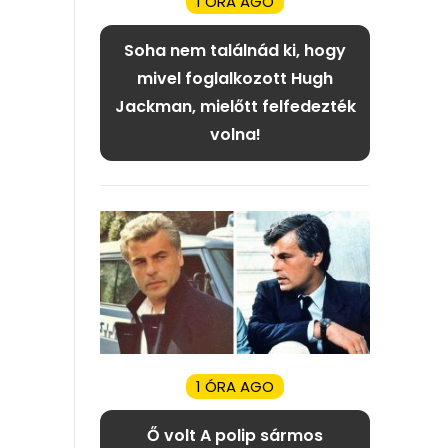
1 ÓRA AGO
Soha nem találnád ki, hogy
mivel foglalkozott Hugh
Jackman, mielőtt felfedezték
volna!
1 ÓRA AGO
Ő volt A polip sármos