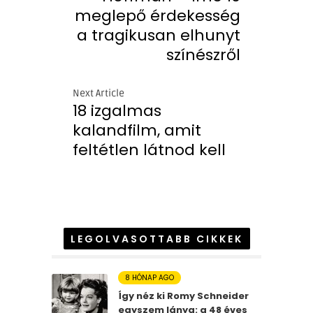
meglepő érdekesség
a tragikusan elhunyt
színészről
Next Article
18 izgalmas
kalandfilm, amit
feltétlen látnod kell
LEGOLVASOTTABB CIKKEK
8 HÓNAP AGO
Így néz ki Romy Schneider
egyszem lánya: a 48 éves