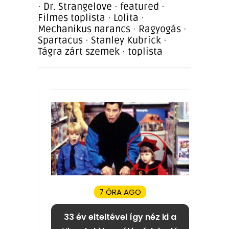
·
Dr. Strangelove
·
featured
·
Filmes toplista
·
Lolita
·
Mechanikus narancs
·
Ragyogás
·
Spartacus
·
Stanley Kubrick
·
Tágra zárt szemek
·
toplista
7 ÓRA AGO
33 év elteltével így néz ki a