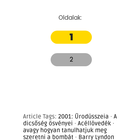
Oldalak:
1
2
Article Tags:
2001: Űrodüsszeia
·
A
dicsőség ösvényei
·
Acéllövedék
·
avagy hogyan tanulhatjuk meg
szeretni a bombát
·
Barry Lyndon