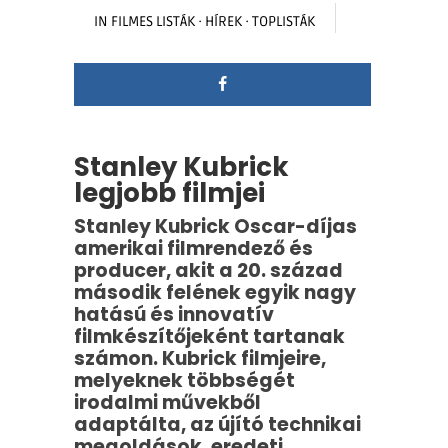
IN
FILMES LISTÁK
·
HÍREK
·
TOPLISTÁK
Stanley Kubrick
legjobb filmjei
Stanley Kubrick Oscar-díjas
amerikai filmrendező és
producer, akit a 20. század
második felének egyik nagy
hatású és innovatív
filmkészítőjeként tartanak
számon. Kubrick filmjeire,
melyeknek többségét
irodalmi művekből
adaptálta, az újító technikai
megoldások, eredeti