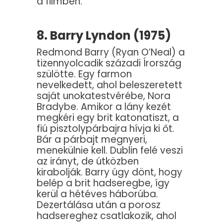
a filmben.
8. Barry Lyndon (1975)
Redmond Barry (Ryan O’Neal) a
tizennyolcadik századi Írország
szülötte. Egy farmon
nevelkedett, ahol beleszeretett
saját unokatestvérébe, Nora
Bradybe. Amikor a lány kezét
megkéri egy brit katonatiszt, a
fiú pisztolypárbajra hívja ki őt.
Bár a párbajt megnyeri,
menekülnie kell. Dublin felé veszi
az irányt, de útközben
kirabolják. Barry úgy dönt, hogy
belép a brit hadseregbe, így
kerül a hétéves háborúba.
Dezertálása után a porosz
hadsereghez csatlakozik, ahol