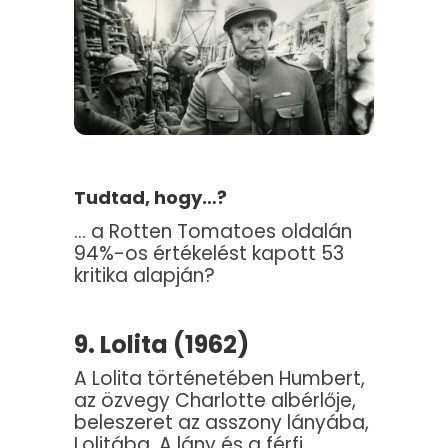
Tudtad, hogy…?
… a Rotten Tomatoes oldalán
94%-os értékelést kapott 53
kritika alapján?
9. Lolita (1962)
A Lolita történetében Humbert,
az özvegy Charlotte albérlője,
beleszeret az asszony lányába,
Lolitába. A lány és a férfi