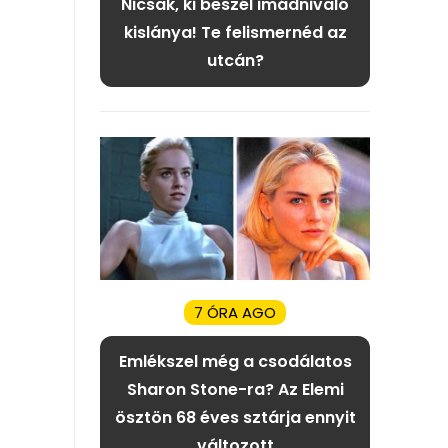
Nicsak, ki beszél imádnivaló
kislánya! Te felismernéd az
utcán?
7 ÓRA AGO
Emlékszel még a csodálatos
Sharon Stone-ra? Az Elemi
ösztön 68 éves sztárja ennyit
változott