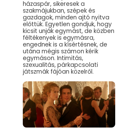
házaspár, sikeresek a
szakmájukban, szépek és
gazdagok, minden ajtó nyitva
előttük. Egyetlen gondjuk, hogy
kicsit unják egymást, de közben
féltékenyek is egymásra,
engednek is a kísértésnek, de
utána mégis számon kérik
egymáson. Intimitás,
szexualitás, párkapcsolati
játszmák fájóan közelről.