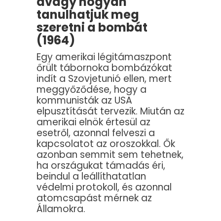
avagy hogyan
tanulhatjuk meg
szeretni a bombát
(1964)
Egy amerikai légitámaszpont
őrült tábornoka bombázókat
indít a Szovjetunió ellen, mert
meggyőződése, hogy a
kommunisták az USA
elpusztítását tervezik. Miután az
amerikai elnök értesül az
esetről, azonnal felveszi a
kapcsolatot az oroszokkal. Ők
azonban semmit sem tehetnek,
ha országukat támadás éri,
beindul a leállíthatatlan
védelmi protokoll, és azonnal
atomcsapást mérnek az
Államokra.