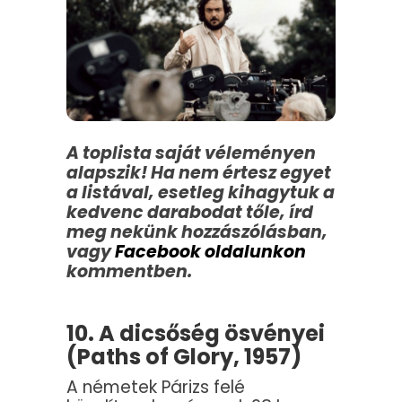
A toplista saját véleményen
alapszik! Ha nem értesz egyet
a listával, esetleg kihagytuk a
kedvenc darabodat tőle, írd
meg nekünk hozzászólásban,
vagy
Facebook oldalunkon
kommentben.
10. A dicsőség ösvényei
(Paths of Glory, 1957)
A németek Párizs felé