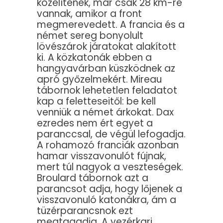
közelítenek, már csak 28 km-re
vannak, amikor a front
megmerevedett. A francia és a
német sereg bonyolult
lövészárok járatokat alakított
ki. A közkatonák ebben a
hangyavárban küszködnek az
apró győzelmekért. Mireau
tábornok lehetetlen feladatot
kap a feletteseitől: be kell
venniük a német árkokat. Dax
ezredes nem ért egyet a
paranccsal, de végül lefogadja.
A rohamozó franciák azonban
hamar visszavonulót fújnak,
mert túl nagyok a veszteségek.
Broulard tábornok azt a
parancsot adja, hogy lőjenek a
visszavonuló katonákra, ám a
tüzérparancsnok ezt
megtagadja. A vezérkari