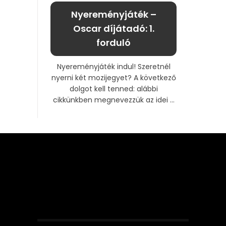
Nyereményjáték –
Oscar díjátadó: 1.
forduló
Nyereményjáték indul! Szeretnél
nyerni két mozijegyet? A következő
dolgot kell tenned: alábbi
cikkünkben megnevezzük az idei ...