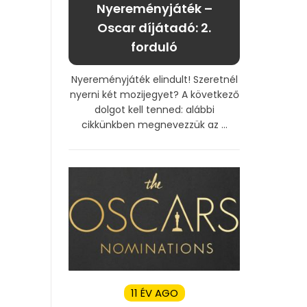
Nyereményjáték –
Oscar díjátadó: 2.
forduló
Nyereményjáték elindult! Szeretnél
nyerni két mozijegyet? A következő
dolgot kell tenned: alábbi
cikkünkben megnevezzük az ...
11 ÉV AGO