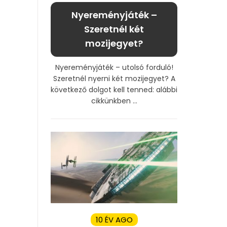
Nyereményjáték –
Szeretnél két
mozijegyet?
Nyereményjáték – utolsó forduló!
Szeretnél nyerni két mozijegyet? A
következő dolgot kell tenned: alábbi
cikkünkben ...
10 ÉV AGO