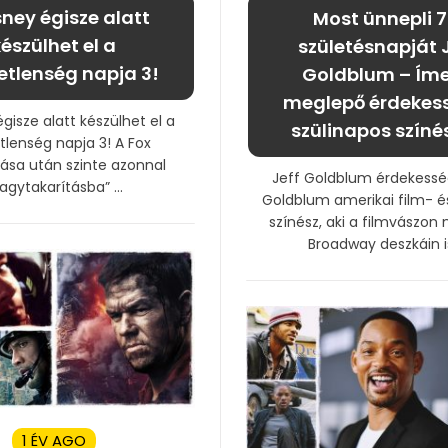
sney égisze alatt
Most ünnepli 7
észülhet el a
születésnapját 
tlenség napja 3!
Goldblum – Íme
meglepő érdekes
gisze alatt készülhet el a
szülinapos színés
lenség napja 3! A Fox
lása után szinte azonnal
Jeff Goldblum érdekessé
agytakarításba” ...
Goldblum amerikai film- é
színész, aki a filmvászon 
Broadway deszkáin is 
1 ÉV AGO