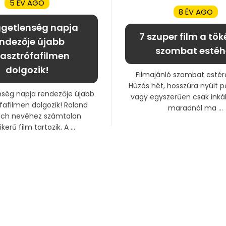
5 ÉV AGO
8 ÉV AGO
ggetlenség napja
7 szuper film a tök
ndezője újabb
szombat estéh
asztrófafilmen
dolgozik!
Filmajánló szombat estér
Húzós hét, hosszúra nyúlt 
nség napja rendezője újabb
vagy egyszerűen csak inká
fafilmen dolgozik! Roland
maradnál ma ...
ch nevéhez számtalan
kerű film tartozik. A ...