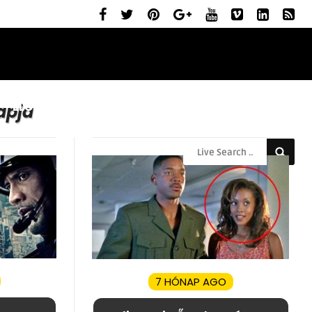
ELŐZETESEK
MOZIBEMUTATÓK
RÓLUNK
apja
7 HÓNAP AGO