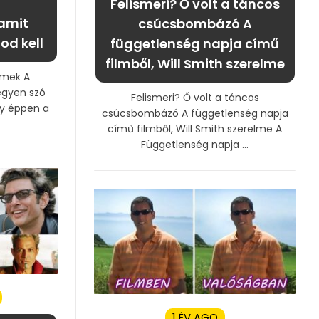
Felismeri? Ő volt a táncos
 amit
csúcsbombázó A
d kell
függetlenség napja című
filmből, Will Smith szerelme
lmek A
egyen szó
Felismeri? Ő volt a táncos
agy éppen a
csúcsbombázó A függetlenség napja
című filmből, Will Smith szerelme A
Függetlenség napja ...
1 ÉV AGO