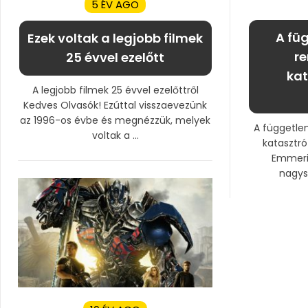
5 ÉV AGO
A fü
Ezek voltak a legjobb filmek
re
25 évvel ezelőtt
kat
A legjobb filmek 25 évvel ezelőttről
Kedves Olvasók! Ezúttal visszaevezünk
az 1996-os évbe és megnézzük, melyek
A függetle
voltak a ...
katasztró
Emmeri
nagysi