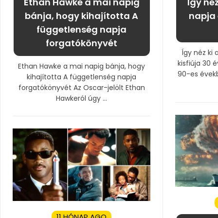
Ethan Hawke a mai napig
Így né
bánja, hogy kihajította A
napja 
függetlenség napja
forgatókönyvét
Így néz ki
kisfiúja 30 
Ethan Hawke a mai napig bánja, hogy
90-es évek
kihajította A függetlenség napja
forgatókönyvét Az Oscar-jelölt Ethan
Hawkeról úgy ...
11 HÓNAP AGO