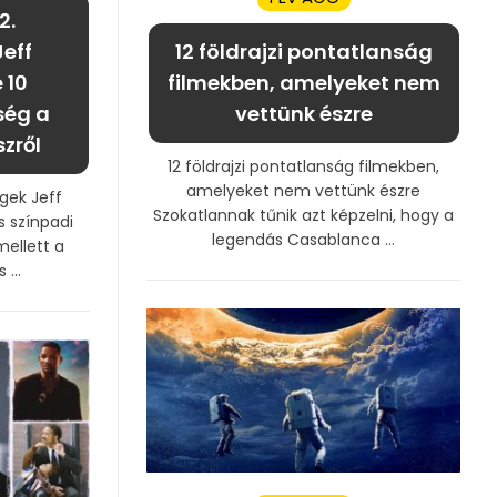
2.
Jeff
12 földrajzi pontatlanság
 10
filmekben, amelyeket nem
ség a
vettünk észre
zről
12 földrajzi pontatlanság filmekben,
amelyeket nem vettünk észre
gek Jeff
Szokatlannak tűnik azt képzelni, hogy a
s színpadi
legendás Casablanca ...
mellett a
...