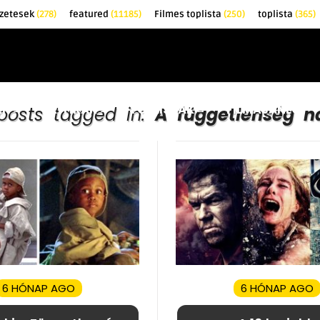
zetesek
(278)
featured
(11185)
Filmes toplista
(250)
toplista
(365)
EK
KRITIKÁK
TOPLISTÁK
FILMAJÁNLÓ
 posts tagged in:
A függetlenség n
6 HÓNAP AGO
6 HÓNAP AGO