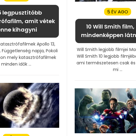
5 ÉV AGO
5 legpusztítóbb
rófafilm, amit vétek
10 Will Smith film
enne kihagyni
mindenképpen látno
atasztrófafilmek Apollo 13,
Will Smith legjobb filmjei Ma
 Függetlenség napja, Pokoli
Will Smith 10 legjobb filmjébő
jon mely katasztrófafilmek
ami természetesen csak és 
minden idők ...
mi ...