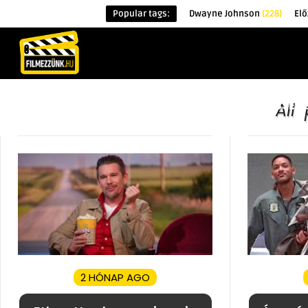
Popular tags:
Dwayne Johnson
(228)
Elő
KEZDŐOLDAL
HÍREK
ÉRDEKESSÉG
All
2 HÓNAP AGO