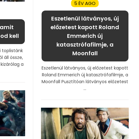
5 ÉV AGO
Eszetlenül látványos, új
, amit
előzetest kapott Roland
d kell
Emmerich új
katasztrófafilmje, a
i toplistánk
Moonfall
l áll össze,
kizárólag a
Eszetlenül látványos, új előzetest kapott
Roland Emmerich új katasztrófafilmje, a
Moonfall Pusztítóan látványos előzetest
...