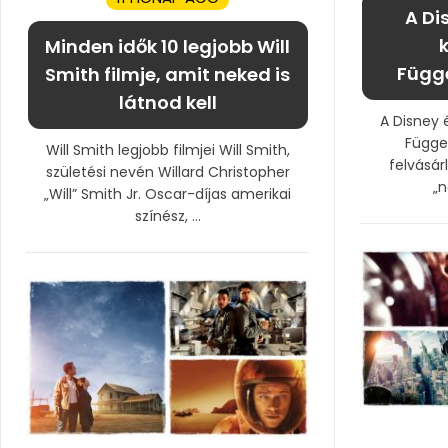
A Di
k
Minden idők 10 legjobb Will
Függe
Smith filmje, amit neked is
látnod kell
A Disney é
Függet
Will Smith legjobb filmjei Will Smith,
felvásár
születési nevén Willard Christopher
„n
„Will” Smith Jr. Oscar-díjas amerikai
színész, ...