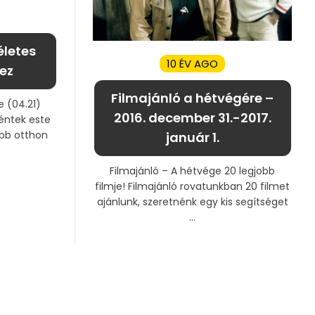
életes
10 ÉV AGO
ez
Filmajánló a hétvégére –
e (04.21)
2016. december 31.-2017.
péntek este
bb otthon
január 1.
Filmajánló – A hétvége 20 legjobb
filmje! Filmajánló rovatunkban 20 filmet
ajánlunk, szeretnénk egy kis segítséget
...