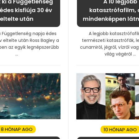
z ki a Függetlenség
A 10 legjobb
édes kisfiúja 30 év
katasztrófafilm,
eltelte után
mindenképpen látno
 a Függetlenség napja édes
A legjobb katasztrófafi
év eltelte után Ross Bagley a
természeti katasztrófák, l
ben az egyik legnépszerűbb
cunamiról, jégről, vízről v
...
világ végéről ...
8 HÓNAP AGO
10 HÓNAP AGO