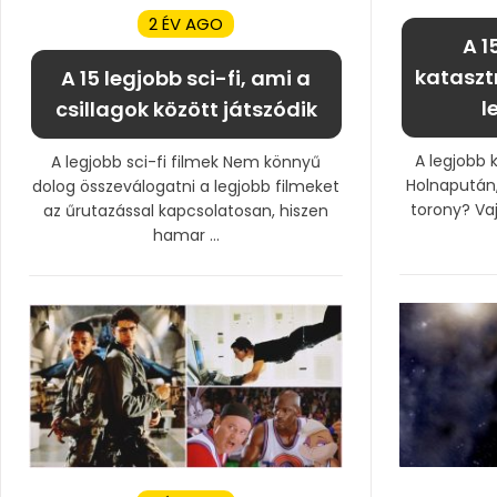
2 ÉV AGO
A 1
kataszt
A 15 legjobb sci-fi, ami a
l
csillagok között játszódik
A legjobb k
A legjobb sci-fi filmek Nem könnyű
Holnapután,
dolog összeválogatni a legjobb filmeket
torony? Va
az űrutazással kapcsolatosan, hiszen
hamar ...