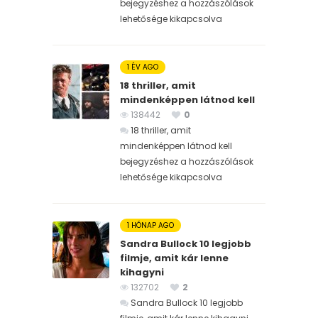
bejegyzéshez
a hozzászólások
lehetősége kikapcsolva
1 ÉV AGO
18 thriller, amit
mindenképpen látnod kell
138442
0
18 thriller, amit
mindenképpen látnod kell
bejegyzéshez
a hozzászólások
lehetősége kikapcsolva
1 HÓNAP AGO
Sandra Bullock 10 legjobb
filmje, amit kár lenne
kihagyni
132702
2
Sandra Bullock 10 legjobb