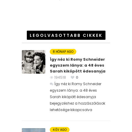
LEGOLVASOTTABB CIKKEK
8 HÓNAP AGO
Így néz ki Romy Schneider
egyszem lánya: a 48 éves
Sarah kiköpött édesanyja
194518
0
Így néz ki Romy Schneider
egyszem lánya: a 48 éves
Sarah kiköpött édesanyja
bejegyzéshez
a hozzászólások
lehetősége kikapcsolva
4 ÉV AGO