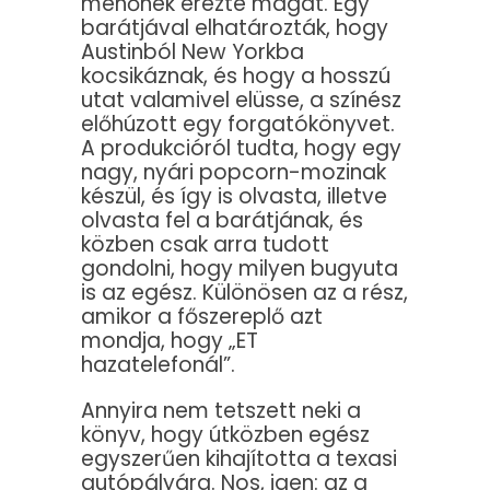
menőnek érezte magát. Egy
barátjával elhatározták, hogy
Austinból New Yorkba
kocsikáznak, és hogy a hosszú
utat valamivel elüsse, a színész
előhúzott egy forgatókönyvet.
A produkcióról tudta, hogy egy
nagy, nyári popcorn-mozinak
készül, és így is olvasta, illetve
olvasta fel a barátjának, és
közben csak arra tudott
gondolni, hogy milyen bugyuta
is az egész. Különösen az a rész,
amikor a főszereplő azt
mondja, hogy „ET
hazatelefonál”.
Annyira nem tetszett neki a
könyv, hogy útközben egész
egyszerűen kihajította a texasi
autópályára. Nos, igen: az a