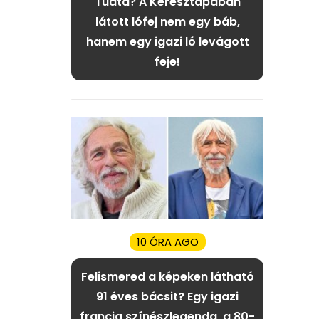
Tudta? A Keresztapában
látott lófej nem egy báb,
hanem egy igazi ló levágott
feje!
10 ÓRA AGO
Felismered a képeken látható
91 éves bácsit? Egy igazi
francia színészlegenda, a 80-