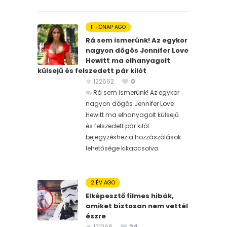
11 HÓNAP AGO
Rá sem ismerünk! Az egykor
nagyon dögös Jennifer Love
Hewitt ma elhanyagolt
külsejű és felszedett pár kilót
122662
0
Rá sem ismerünk! Az egykor
nagyon dögös Jennifer Love
Hewitt ma elhanyagolt külsejű
és felszedett pár kilót
bejegyzéshez
a hozzászólások
lehetősége kikapcsolva
2 ÉV AGO
Elképesztő filmes hibák,
amiket biztosan nem vettél
észre
121268
24