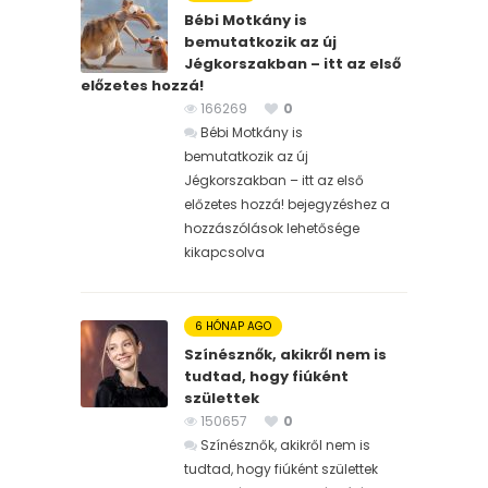
Bébi Motkány is
bemutatkozik az új
Jégkorszakban – itt az első
előzetes hozzá!
166269
0
Bébi Motkány is
bemutatkozik az új
Jégkorszakban – itt az első
előzetes hozzá! bejegyzéshez
a
hozzászólások lehetősége
kikapcsolva
6 HÓNAP AGO
Színésznők, akikről nem is
tudtad, hogy fiúként
születtek
150657
0
Színésznők, akikről nem is
tudtad, hogy fiúként születtek