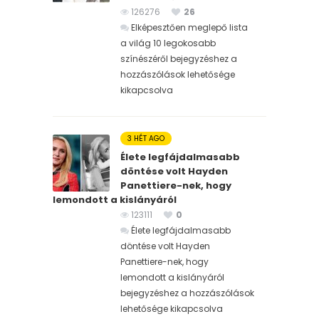
126276
26
Elképesztően meglepő lista
a világ 10 legokosabb
színészéről bejegyzéshez
a
hozzászólások lehetősége
kikapcsolva
3 HÉT AGO
Élete legfájdalmasabb
döntése volt Hayden
Panettiere-nek, hogy
lemondott a kislányáról
123111
0
Élete legfájdalmasabb
döntése volt Hayden
Panettiere-nek, hogy
lemondott a kislányáról
bejegyzéshez
a hozzászólások
lehetősége kikapcsolva