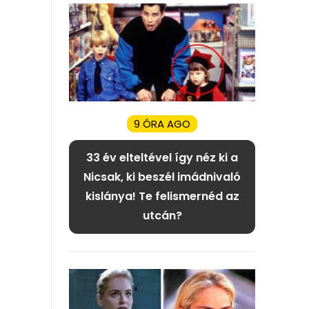
9 ÓRA AGO
33 év elteltével így néz ki a
Nicsak, ki beszél imádnivaló
kislánya! Te felismernéd az
utcán?