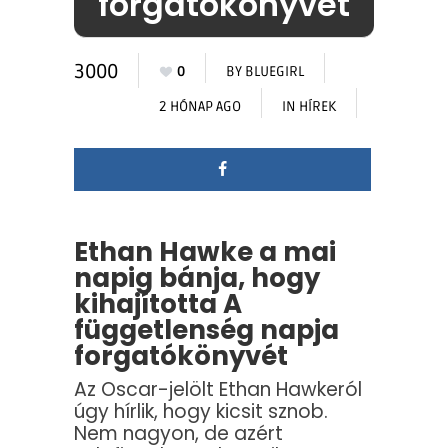
forgatókönyvét
3000
0
BY
BLUEGIRL
2 HÓNAP AGO
IN
HÍREK
Ethan Hawke a mai
napig bánja, hogy
kihajította A
függetlenség napja
forgatókönyvét
Az Oscar-jelölt Ethan Hawkeról
úgy hírlik, hogy kicsit sznob.
Nem nagyon, de azért