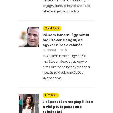
filmje, amit kár lenne kihagyni
bejegyzéshez
a hozzászólások
lehetősége kikapcsolva
2 HÉT AGO
Rá sem ismerni! Így néz ki
ma Steven Seagal, az
egykor híres akcióhős
131064
0
Rá sem ismerni! Így néz ki
ma Steven Seagal, az egykor
híres akcióhős bejegyzéshez
a
hozzászólások lehetősége
kikapcsolva
1 ÉV AGO
Elképesztően meglepő lista
a világ 10 legokosabb
színészéről