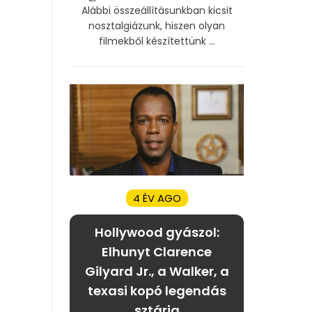
Alábbi összeállításunkban kicsit
nosztalgiázunk, hiszen olyan
filmekből készítettünk ...
4 ÉV AGO
Hollywood gyászol:
Elhunyt Clarence
Gilyard Jr., a Walker, a
texasi kopó legendás
sztárja