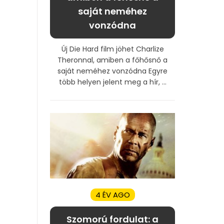
saját neméhez
vonzódna
Új Die Hard film jöhet Charlize
Theronnal, amiben a főhősnő a
saját neméhez vonzódna Egyre
több helyen jelent meg a hír, ...
4 ÉV AGO
Szomorú fordulat: a