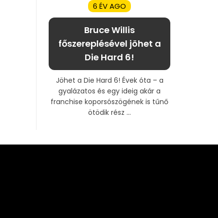
6 ÉV AGO
Bruce Willis
főszereplésével jöhet a
Die Hard 6!
Jöhet a Die Hard 6! Évek óta – a
gyalázatos és egy ideig akár a
franchise koporsószögének is tűnő
ötödik rész ...