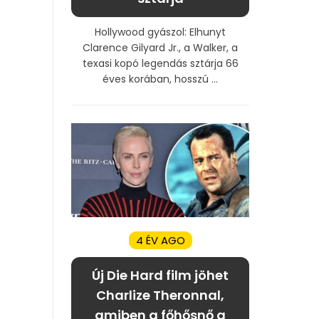
Hollywood gyászol: Elhunyt
Clarence Gilyard Jr., a Walker, a
texasi kopó legendás sztárja 66
éves korában, hosszú ...
4 ÉV AGO
Új Die Hard film jöhet
Charlize Theronnal,
amiben a főhősnő a