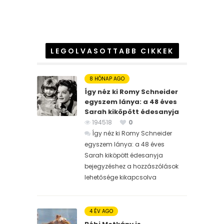
LEGOLVASOTTABB CIKKEK
8 HÓNAP AGO
Így néz ki Romy Schneider
egyszem lánya: a 48 éves
Sarah kiköpött édesanyja
194518
0
Így néz ki Romy Schneider
egyszem lánya: a 48 éves
Sarah kiköpött édesanyja
bejegyzéshez
a hozzászólások
lehetősége kikapcsolva
4 ÉV AGO