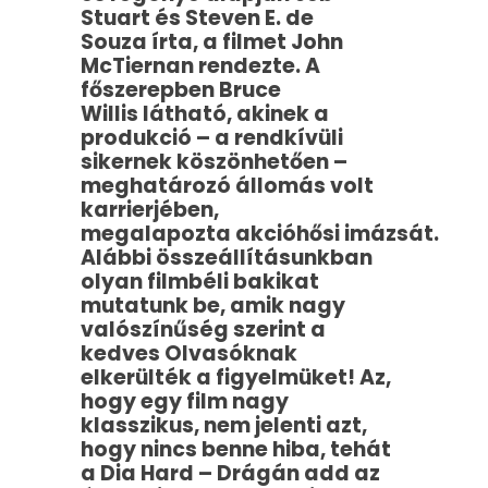
Stuart és Steven E. de
Souza írta, a filmet John
McTiernan rendezte. A
főszerepben Bruce
Willis látható, akinek a
produkció – a rendkívüli
sikernek köszönhetően –
meghatározó állomás volt
karrierjében,
megalapozta akcióhősi imázsát.
Alábbi összeállításunkban
olyan filmbéli bakikat
mutatunk be, amik nagy
valószínűség szerint a
kedves Olvasóknak
elkerülték a figyelmüket!
Az,
hogy egy film nagy
klasszikus, nem jelenti azt,
hogy nincs benne hiba, tehát
a Dia Hard – Drágán add az