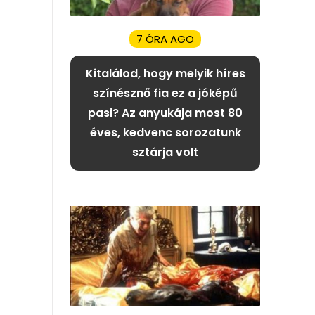
7 ÓRA AGO
Kitalálod, hogy melyik híres
színésznő fia ez a jóképű
pasi? Az anyukája most 80
éves, kedvenc sorozatunk
sztárja volt