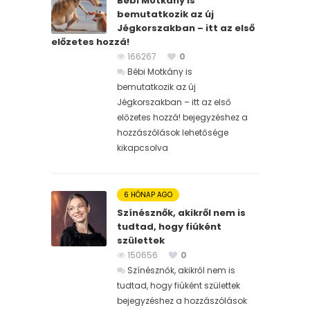
Bébi Motkány is
bemutatkozik az új
Jégkorszakban – itt az első
előzetes hozzá!
166267
0
Bébi Motkány is
bemutatkozik az új
Jégkorszakban – itt az első
előzetes hozzá! bejegyzéshez
a
hozzászólások lehetősége
kikapcsolva
6 HÓNAP AGO
Színésznők, akikről nem is
tudtad, hogy fiúként
születtek
150656
0
Színésznők, akikről nem is
tudtad, hogy fiúként születtek
bejegyzéshez
a hozzászólások