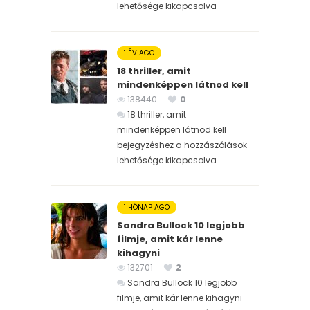
lehetősége kikapcsolva
1 ÉV AGO
18 thriller, amit
mindenképpen látnod kell
138440
0
18 thriller, amit
mindenképpen látnod kell
bejegyzéshez
a hozzászólások
lehetősége kikapcsolva
1 HÓNAP AGO
Sandra Bullock 10 legjobb
filmje, amit kár lenne
kihagyni
132701
2
Sandra Bullock 10 legjobb
filmje, amit kár lenne kihagyni