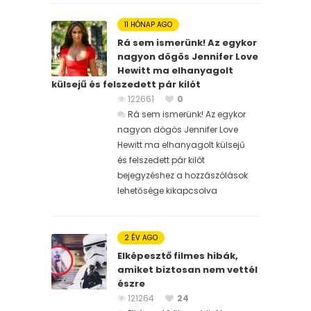
11 HÓNAP AGO
Rá sem ismerünk! Az egykor
nagyon dögös Jennifer Love
Hewitt ma elhanyagolt
külsejű és felszedett pár kilót
122661
0
Rá sem ismerünk! Az egykor
nagyon dögös Jennifer Love
Hewitt ma elhanyagolt külsejű
és felszedett pár kilót
bejegyzéshez
a hozzászólások
lehetősége kikapcsolva
2 ÉV AGO
Elképesztő filmes hibák,
amiket biztosan nem vettél
észre
121264
24