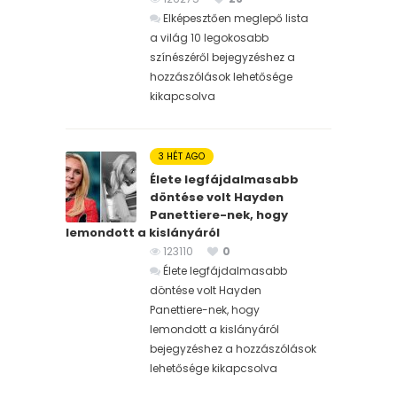
Elképesztően meglepő lista
a világ 10 legokosabb
színészéről bejegyzéshez
a
hozzászólások lehetősége
kikapcsolva
3 HÉT AGO
Élete legfájdalmasabb
döntése volt Hayden
Panettiere-nek, hogy
lemondott a kislányáról
123110
0
Élete legfájdalmasabb
döntése volt Hayden
Panettiere-nek, hogy
lemondott a kislányáról
bejegyzéshez
a hozzászólások
lehetősége kikapcsolva