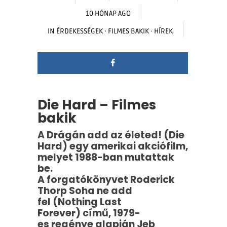
10 HÓNAP AGO
IN
ÉRDEKESSÉGEK
·
FILMES BAKIK
·
HÍREK
Die Hard – Filmes
bakik
A Drágán add az életed! (Die
Hard) egy amerikai akciófilm,
melyet 1988-ban mutattak
be.
A forgatókönyvet Roderick
Thorp Soha ne add
fel (Nothing Last
Forever) című, 1979-
es regénye alapján Jeb