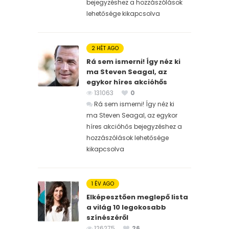
bejegyzéshez
a hozzászólások
lehetősége kikapcsolva
2 HÉT AGO
Rá sem ismerni! Így néz ki
ma Steven Seagal, az
egykor híres akcióhős
131063
0
Rá sem ismerni! Így néz ki
ma Steven Seagal, az egykor
híres akcióhős bejegyzéshez
a
hozzászólások lehetősége
kikapcsolva
1 ÉV AGO
Elképesztően meglepő lista
a világ 10 legokosabb
színészéről
126275
26