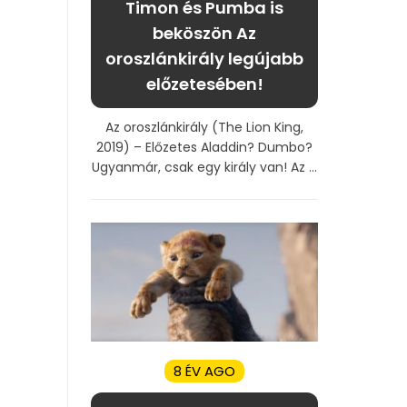
Timon és Pumba is
beköszön Az
oroszlánkirály legújabb
előzetesében!
Az oroszlánkirály (The Lion King,
2019) – Előzetes Aladdin? Dumbo?
Ugyanmár, csak egy király van! Az ...
8 ÉV AGO