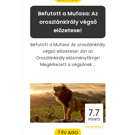
Befutott a Mufasa: Az
oroszlánkirály végső
előzetese!
Befutott a Mufasa: Az oroszlánkirály
végső előzetese! Jön az
Oroszlánkirály előzményfilmje!
Megérkezett a végsőnek ...
7.7
POINTS
7 ÉV AGO