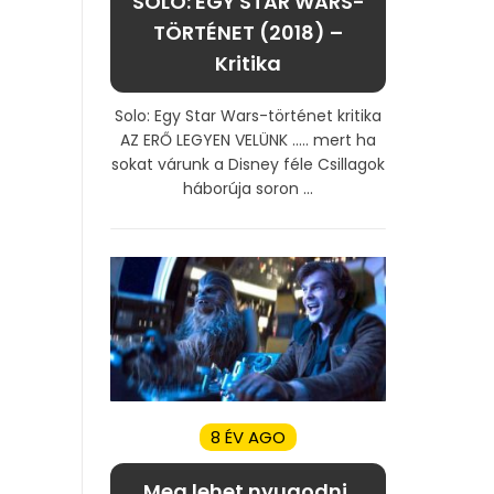
SOLO: EGY STAR WARS-
TÖRTÉNET (2018) –
Kritika
Solo: Egy Star Wars-történet kritika
AZ ERŐ LEGYEN VELÜNK ….. mert ha
sokat várunk a Disney féle Csillagok
háborúja soron ...
8 ÉV AGO
Meg lehet nyugodni,