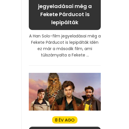
jegyeladásai még a
Fekete Párducot is
lepipálták
A Han Solo-film jegyeladásai még a
Fekete Párducot is lepipálták Idén
ez már a második film, ami
túlszárnyalta a Fekete ...
8 ÉV AGO