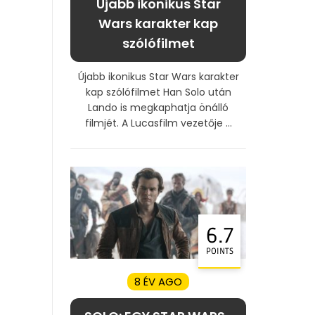
Újabb ikonikus Star
Wars karakter kap
szólófilmet
Újabb ikonikus Star Wars karakter
kap szólófilmet Han Solo után
Lando is megkaphatja önálló
filmjét. A Lucasfilm vezetője ...
6.7
POINTS
8 ÉV AGO