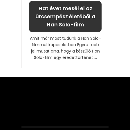
Hat évet mesél el az
űrcsempész életéből a
Han Solo-film
Amit már most tudunk a Han Solo-
filmmel kapcsolatban Egyre több
jel mutat arra, hogy a készülő Han
Solo-film egy eredettörténet ...