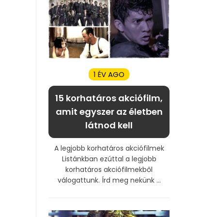
1 ÉV AGO
15 korhatáros akciófilm,
amit egyszer az életben
látnod kell
A legjobb korhatáros akciófilmek
Listánkban ezúttal a legjobb
korhatáros akciófilmekből
válogattunk. Írd meg nekünk ...