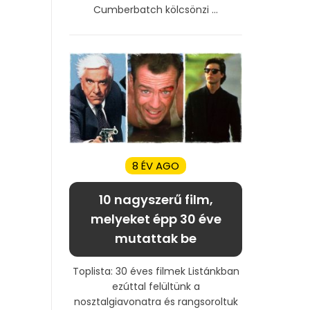
Cumberbatch kölcsönzi ...
8 ÉV AGO
10 nagyszerű film,
melyeket épp 30 éve
mutattak be
Toplista: 30 éves filmek Listánkban
ezúttal felültünk a
nosztalgiavonatra és rangsoroltuk