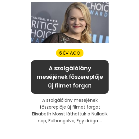
6 ÉV AGO
A szolgálólány
meséjének főszereplője
új filmet forgat
A szolgálólány meséjének
főszereplője új filmet forgat
Elisabeth Mosst láthattuk a Nulladik
nap, Felhangolva, Egy drága ...