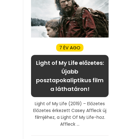
7 ÉV AGO
Light of My Life előzetes:
Újabb
posztapokaliptikus film
a láthatáron!
Light of My Life (2019) – Előzetes
Előzetes érkezett Casey Affleck új
filmjéhez, a Light Of My Life-hoz.
Affleck ...