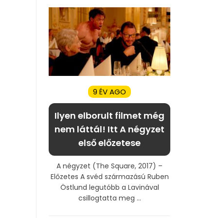
9 ÉV AGO
Ilyen elborult filmet még
nem láttál! Itt A négyzet
első előzetese
A négyzet (The Square, 2017) –
Előzetes A svéd származású Ruben
Östlund legutóbb a Lavinával
csillogtatta meg ...