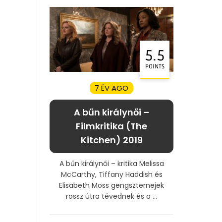
5.5
POINTS
7 ÉV AGO
A bűn királynői –
Filmkritika (The
Kitchen) 2019
A bűn királynői – kritika Melissa
McCarthy, Tiffany Haddish és
Elisabeth Moss gengszternejek
rossz útra tévednek és a ...