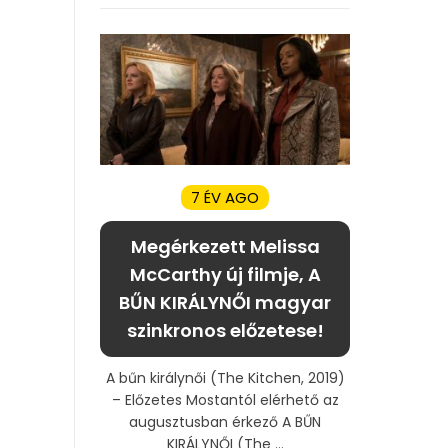
7 ÉV AGO
Megérkezett Melissa
McCarthy új filmje, A
BŰN KIRÁLYNŐI magyar
szinkronos előzetese!
A bűn királynői (The Kitchen, 2019)
– Előzetes Mostantól elérhető az
augusztusban érkező A BŰN
KIRÁLYNŐI (The ...