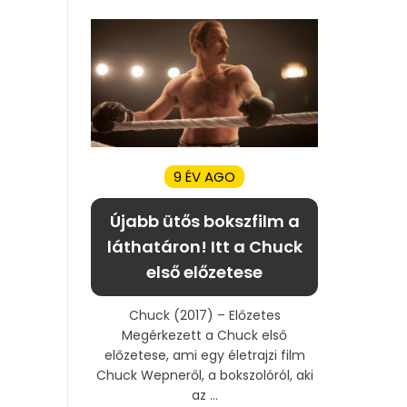
9 ÉV AGO
Újabb ütős bokszfilm a
láthatáron! Itt a Chuck
első előzetese
Chuck (2017) – Előzetes
Megérkezett a Chuck első
előzetese, ami egy életrajzi film
Chuck Wepneről, a bokszolóról, aki
az ...