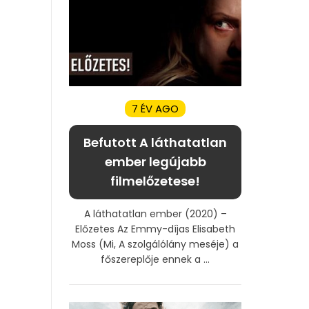
7 ÉV AGO
Befutott A láthatatlan
ember legújabb
filmelőzetese!
A láthatatlan ember (2020) –
Előzetes Az Emmy-díjas Elisabeth
Moss (Mi, A szolgálólány meséje) a
főszereplője ennek a ...