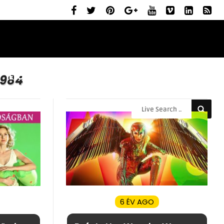
ELŐZETESEK
MOZIBEMUTATÓK
RÓLUNK
984
6 ÉV AGO