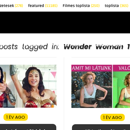
zetesek
(278)
featured
(11185)
Filmes toplista
(250)
toplista
(365)
EK
KRITIKÁK
TOPLISTÁK
FILMAJÁNLÓ
 posts tagged in:
Wonder Woman 1
1 ÉV AGO
1 ÉV AGO