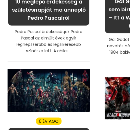
Gal G
10 meglepő érdekesség a
sem bírt
születésnapját ma ünneplő
– Itt a
Pedro Pascalról
Pedro Pascal érdekességek Pedro
Pascal az elmúlt évek egyik
Gal Gadot 
legnépszerűbb és legsikeresebb
nevetés né
színésze lett. A chilei ...
1984 baki
6 ÉV AGO