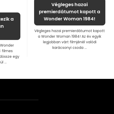
Végleges hazai
premierdátumot kapott a
Wonder Woman 1984!
ezik a
an
Végleges hazai premierdátumot kapott
a Wonder Woman 1984! Az év egyik
legjobban várt filmjénél valódi
a Wonder
karácsonyi csoda ...
 filmes
dössze egy
 ...