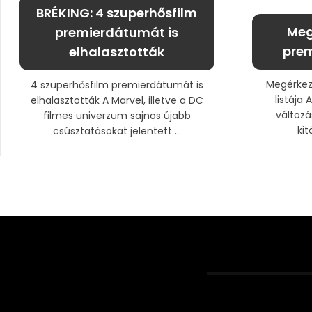
BRÉKING: 4 szuperhősfilm
Meg
premierdátumát is
prem
elhalasztották
Megérkeze
4 szuperhősfilm premierdátumát is
listája
elhalasztották A Marvel, illetve a DC
változá
filmes univerzum sajnos újabb
kit
csúsztatásokat jelentett ...