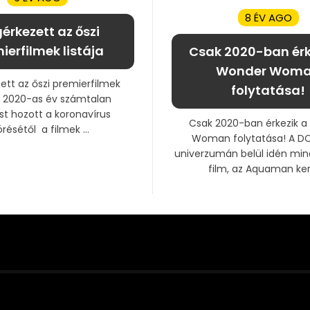
8 ÉV AGO
érkezett az őszi
ierfilmek listája
Csak 2020-ban érk
Wonder Wom
tt az őszi premierfilmek
folytatása!
 A 2020-as év számtalan
st hozott a koronavírus
Csak 2020-ban érkezik 
örésétől a filmek ...
Woman folytatása! A DC
univerzumán belül idén min
film, az Aquaman kerül