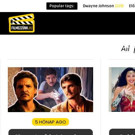
Popular tags:
Dwayne Johnson
(229)
Elő
KEZDŐOLDAL
HÍREK
ÉRDEKESSÉG
All
5 HÓNAP AGO