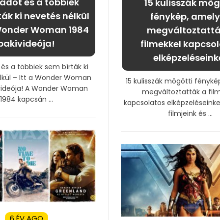
adot és a többiek
15 kulisszák mög
ák ki nevetés nélkül
fénykép, amel
 Wonder Woman 1984
megváltoztattá
bakivideója!
filmekkel kapcso
elképzeléseink
és a többiek sem bírták ki
lkül – Itt a Wonder Woman
15 kulisszák mögötti fényk
videója! A Wonder Woman
megváltoztatták a fil
1984 kapcsán ...
kapcsolatos elképzeléseinke
filmjeink és ...
6 ÉV AGO