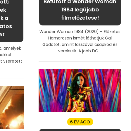
Befutott a Wonder Woman
ötti
1984 legújabb
yek
filmelőzetese!
k a
latos
Wonder Woman 1984 (2020) – Előzetes
et
Hamarosan ismét láthatjuk Gal
Gadotot, amint lasszóval csapkod és
ép, amelyek
verekszik. A jobb DC ...
mekkel
t Szeretett
6 ÉV AGO