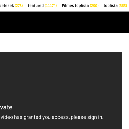
őzetesek
(278)
featured
(11174)
Filmes toplista
(250)
toplista
(365)
EK
KRITIKÁK
TOPLISTÁK
FILMAJÁNLÓ