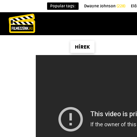
Popular tags:
Dwayne Johnson
(228)
El
KEZDŐOLDAL
HÍREK
ÉRDEKESSÉG