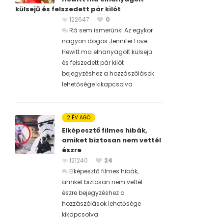
külsejű és felszedett pár kilót
122647
0
Rá sem ismerünk! Az egykor
nagyon dögös Jennifer Love
Hewitt ma elhanyagolt külsejű
és felszedett pár kilót
bejegyzéshez
a hozzászólások
lehetősége kikapcsolva
2 ÉV AGO
Elképesztő filmes hibák,
amiket biztosan nem vettél
észre
121240
24
Elképesztő filmes hibák,
amiket biztosan nem vettél
észre bejegyzéshez
a
hozzászólások lehetősége
kikapcsolva