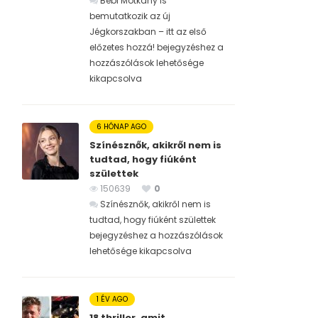
Bébi Motkány is
bemutatkozik az új
Jégkorszakban – itt az első
előzetes hozzá! bejegyzéshez
a
hozzászólások lehetősége
kikapcsolva
6 HÓNAP AGO
Színésznők, akikről nem is
tudtad, hogy fiúként
születtek
150639
0
Színésznők, akikről nem is
tudtad, hogy fiúként születtek
bejegyzéshez
a hozzászólások
lehetősége kikapcsolva
1 ÉV AGO
18 thriller, amit