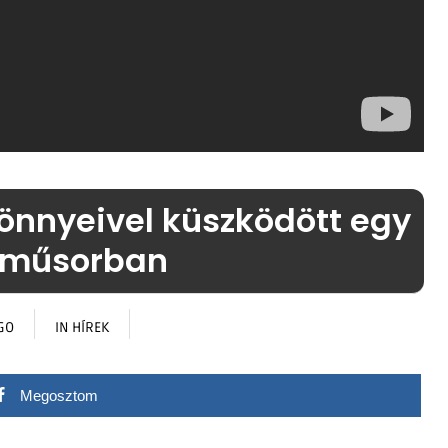
önnyeivel küszködött egy
éműsorban
AGO
IN
HÍREK
Megosztom