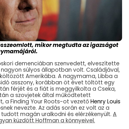
 összeomlott, mikor megtudta az igazságot
ymamájáról.
skori demenciában szenvedett, elveszítette
s nagyon súlyos állapotban volt. Családjával,
 költözött Amerikába. A nagymama, Libba a
sidó asszony, korábban öt évet töltött egy
n férjét és a fiát is meggyilkolta a Cseka,
tán a szovjetek által működtetett
t, a Finding Your Roots-ot vezető
Henry Louis
nek nevezte. Az adás során ez volt az a
m tudott magán uralkodni és elérzékenyült.
A
ogyan küzdött Hoffman a könnyeivel.