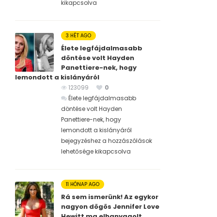
kikapcsolva
3 HÉT AGO
Élete legfájdalmasabb
döntése volt Hayden
Panettiere-nek, hogy
lemondott a kislányáról
123099
0
Élete legfájdalmasabb
döntése volt Hayden
Panettiere-nek, hogy
lemondott a kislányáról
bejegyzéshez
a hozzászólások
lehetősége kikapcsolva
11 HÓNAP AGO
Rá sem ismerünk! Az egykor
nagyon dögös Jennifer Love
Hewitt ma elhanyagolt