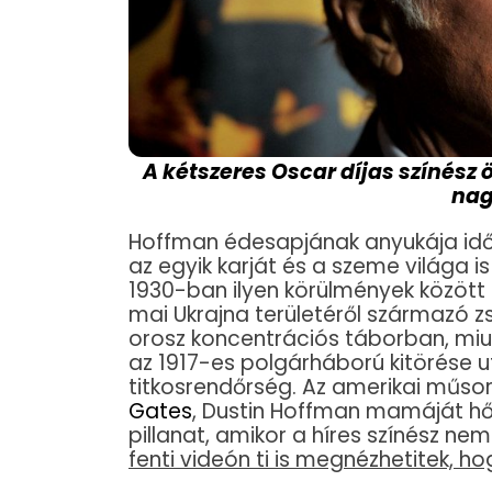
A kétszeres Oscar díjas színész
nag
Hoffman édesapjának anyukája idő
az egyik karját és a szeme világa i
1930-ban ilyen körülmények között
mai Ukrajna területéről származó z
orosz koncentrációs táborban, miutá
az 1917-es polgárháború kitörése u
titkosrendőrség. Az amerikai műsor
Gates
, Dustin Hoffman mamáját hős
pillanat, amikor a híres színész ne
fenti videón ti is megnézhetitek, h