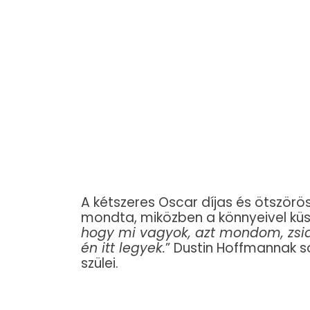
A kétszeres Oscar díjas és ötször
mondta, miközben a könnyeivel kü
hogy mi vagyok, azt mondom, zsidó
én itt legyek.
” Dustin Hoffmannak 
szülei.