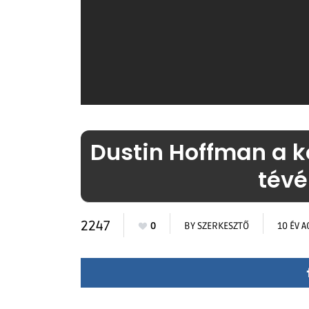
Dustin Hoffman a k
tév
2247
0
BY
SZERKESZTŐ
10 ÉV 