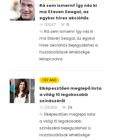
Rá sem ismerni! Így néz ki
ma Steven Seagal, az
egykor híres akcióhős
131047
0
Rá sem ismerni! Így néz ki
ma Steven Seagal, az egykor
híres akcióhős bejegyzéshez
a
hozzászólások lehetősége
kikapcsolva
1 ÉV AGO
Elképesztően meglepő lista
a világ 10 legokosabb
színészéről
126256
26
Elképesztően meglepő lista
a világ 10 legokosabb
színészéről bejegyzéshez
a
hozzászólások lehetősége