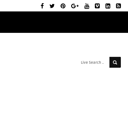
ELŐZETESEK
MOZIBEMUTATÓK
RÓLUNK