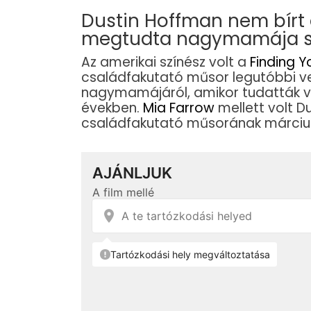
Dustin Hoffman nem bírt a
megtudta nagymamája s
Az amerikai színész volt a
Finding Y
családfakutató műsor legutóbbi ve
nagymamájáról, amikor tudatták vel
években.
Mia Farrow
mellett volt D
családfakutató műsorának márciu