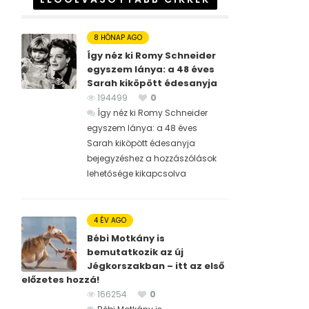
8 HÓNAP AGO
Így néz ki Romy Schneider
egyszem lánya: a 48 éves
Sarah kiköpött édesanyja
194499
0
Így néz ki Romy Schneider
egyszem lánya: a 48 éves
Sarah kiköpött édesanyja
bejegyzéshez
a hozzászólások
lehetősége kikapcsolva
4 ÉV AGO
Bébi Motkány is
bemutatkozik az új
Jégkorszakban – itt az első
előzetes hozzá!
166254
0