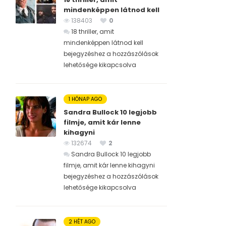
mindenképpen látnod kell
138403
0
18 thriller, amit
mindenképpen látnod kell
bejegyzéshez
a hozzászólások
lehetősége kikapcsolva
1 HÓNAP AGO
Sandra Bullock 10 legjobb
filmje, amit kár lenne
kihagyni
132674
2
Sandra Bullock 10 legjobb
filmje, amit kár lenne kihagyni
bejegyzéshez
a hozzászólások
lehetősége kikapcsolva
2 HÉT AGO