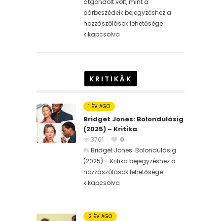
átgondolt volt, mint a
párbeszédeik bejegyzéshez
a
hozzászólások lehetősége
kikapcsolva
KRITIKÁK
1 ÉV AGO
Bridget Jones: Bolondulásig
(2025) – Kritika
3761
0
Bridget Jones: Bolondulásig
(2025) – Kritika bejegyzéshez
a
hozzászólások lehetősége
kikapcsolva
2 ÉV AGO