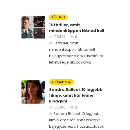
1 ÉV AGO
18 thriller, amit
mindenképpen látnod kell
138423
0
18 thriller, amit
mindenképpen látnod kell
bejegyzéshez
a hozzászólások
lehetősége kikapcsolva
1 HÓNAP AGO
Sandra Bullock 10 legjobb
filmje, amit kár lenne
kihagyni
132698
2
Sandra Bullock 10 legjobb
filmje, amit kár lenne kihagyni
bejegyzéshez
a hozzászólások