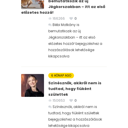
bemutatkozik az új
Jégkorszakban – itt az első
előzetes hozzá!
166266
0
Bébi Motkány is
bemutatkozik az új
Jégkorszakban – itt az első
előzetes hozzá! bejegyzéshez
a
hozzászólások lehetősége
kikapcsolva
6 HÓNAP AGO
Színésznők, akikről nem is
tudtad, hogy fiúként
születtek
150653
0
Színésznők, akikről nem is
tudtad, hogy fiúként születtek
bejegyzéshez
a hozzászólások
lehetősége kikapcsolva