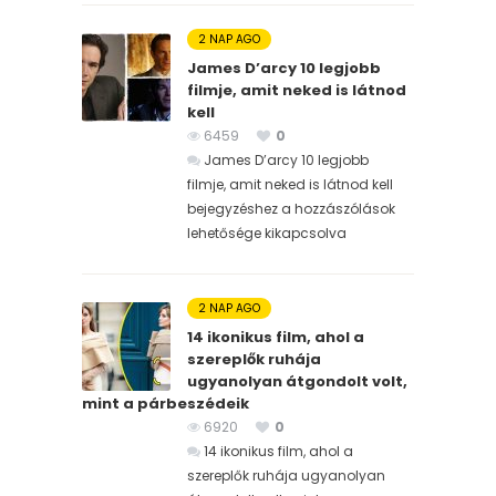
2 NAP AGO
James D’arcy 10 legjobb
filmje, amit neked is látnod
kell
6459
0
James D’arcy 10 legjobb
filmje, amit neked is látnod kell
bejegyzéshez
a hozzászólások
lehetősége kikapcsolva
2 NAP AGO
14 ikonikus film, ahol a
szereplők ruhája
ugyanolyan átgondolt volt,
mint a párbeszédeik
6920
0
14 ikonikus film, ahol a
szereplők ruhája ugyanolyan