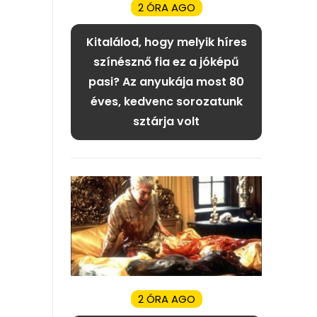
2 ÓRA AGO
Kitalálod, hogy melyik híres
színésznő fia ez a jóképű
pasi? Az anyukája most 80
éves, kedvenc sorozatunk
sztárja volt
2 ÓRA AGO