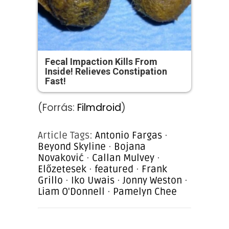
Fecal Impaction Kills From
Inside! Relieves Constipation
Fast!
(Forrás:
Filmdroid
)
Article Tags:
Antonio Fargas
·
Beyond Skyline
·
Bojana
Novaković
·
Callan Mulvey
·
Előzetesek
·
featured
·
Frank
Grillo
·
Iko Uwais
·
Jonny Weston
·
Liam O'Donnell
·
Pamelyn Chee