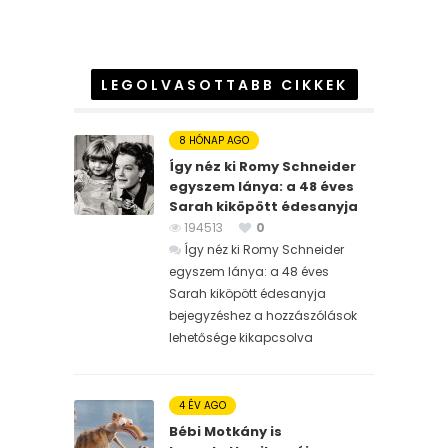
LEGOLVASOTTABB CIKKEK
8 HÓNAP AGO
Így néz ki Romy Schneider
egyszem lánya: a 48 éves
Sarah kiköpött édesanyja
194513
0
Így néz ki Romy Schneider
egyszem lánya: a 48 éves
Sarah kiköpött édesanyja
bejegyzéshez
a hozzászólások
lehetősége kikapcsolva
4 ÉV AGO
Bébi Motkány is