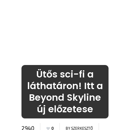
Ütős sci-fi a
láthatáron! Itt a
Beyond Skyline
új előzetese
2940
0
BY
SZERKESZTŐ