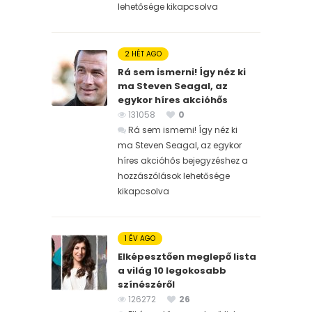
lehetősége kikapcsolva
2 HÉT AGO
Rá sem ismerni! Így néz ki
ma Steven Seagal, az
egykor híres akcióhős
131058
0
Rá sem ismerni! Így néz ki
ma Steven Seagal, az egykor
híres akcióhős bejegyzéshez
a
hozzászólások lehetősége
kikapcsolva
1 ÉV AGO
Elképesztően meglepő lista
a világ 10 legokosabb
színészéről
126272
26