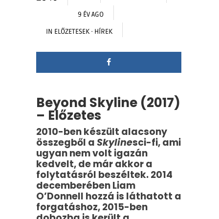
9 ÉV AGO
IN
ELŐZETESEK
·
HÍREK
Beyond Skyline (2017)
– Előzetes
2010-ben készült alacsony
összegből a
Skyline
sci-fi, ami
ugyan nem volt igazán
kedvelt, de már akkor a
folytatásról beszéltek. 2014
decemberében Liam
O’Donnell hozzá is láthatott a
forgatáshoz, 2015-ben
dobozba is került a