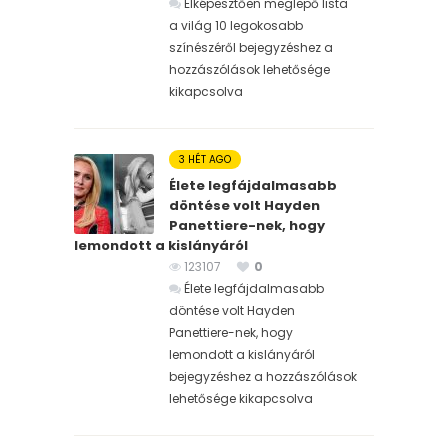
Elképesztően meglepő lista
a világ 10 legokosabb
színészéről bejegyzéshez
a
hozzászólások lehetősége
kikapcsolva
3 HÉT AGO
Élete legfájdalmasabb
döntése volt Hayden
Panettiere-nek, hogy
lemondott a kislányáról
123107
0
Élete legfájdalmasabb
döntése volt Hayden
Panettiere-nek, hogy
lemondott a kislányáról
bejegyzéshez
a hozzászólások
lehetősége kikapcsolva