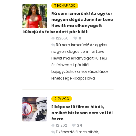
11 HÓNAP AGO
Rá sem ismerünk! Az egykor
nagyon dögös Jennifer Love
Hewitt ma elhanyagolt
külsejű és felszedett pár kilót
122656
0
Rá sem ismerünk! Az egykor
nagyon dögös Jennifer Love
Hewitt ma elhanyagolt külsejű
és felszedett pár kilót
bejegyzéshez
a hozzászólások
lehetősége kikapcsolva
2 ÉV AGO
Elképesztő filmes hibák,
amiket biztosan nem vettél
észre
121262
24
Elképesztő filmes hibák,