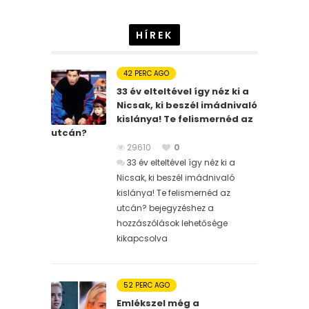
HÍREK
42 PERC AGO
33 év elteltével így néz ki a
Nicsak, ki beszél imádnivaló
kislánya! Te felismernéd az
utcán?
29610
0
33 év elteltével így néz ki a
Nicsak, ki beszél imádnivaló
kislánya! Te felismernéd az
utcán? bejegyzéshez
a
hozzászólások lehetősége
kikapcsolva
52 PERC AGO
Emlékszel még a