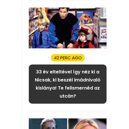
42 PERC AGO
33 év elteltével így néz ki a
Nicsak, ki beszél imádnivaló
kislánya! Te felismernéd az
utcán?