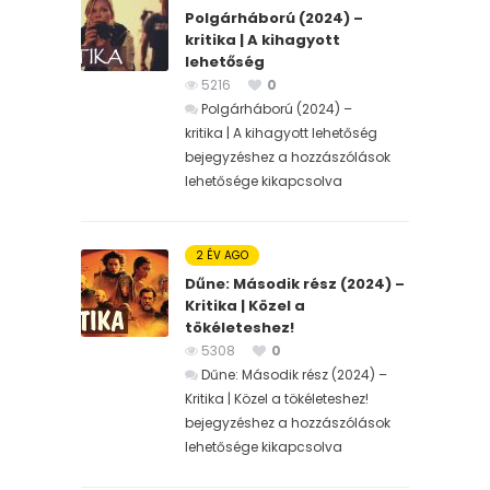
Polgárháború (2024) –
kritika | A kihagyott
lehetőség
5216
0
Polgárháború (2024) –
kritika | A kihagyott lehetőség
bejegyzéshez
a hozzászólások
lehetősége kikapcsolva
2 ÉV AGO
Dűne: Második rész (2024) –
Kritika | Közel a
tökéleteshez!
5308
0
Dűne: Második rész (2024) –
Kritika | Közel a tökéleteshez!
bejegyzéshez
a hozzászólások
lehetősége kikapcsolva