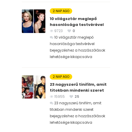
2 NAP AGO
10 világsztár meglepő
hasonlósága testvérével
9723
0
10 világsztár meglepő
hasonlósága testvérével
bejegyzéshez
a hozzászólások
lehetősége kikapcsolva
2 NAP AGO
23 nagyszerű tinifilm, amit
titokban mindenki szeret
15955
25
23 nagyszerű tinifilm, amit
titokban mindenki szeret
bejegyzéshez
a hozzászólások
lehetősége kikapcsolva