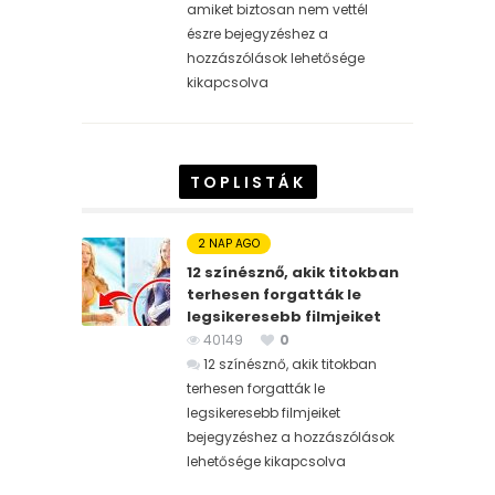
amiket biztosan nem vettél
észre bejegyzéshez
a
hozzászólások lehetősége
kikapcsolva
TOPLISTÁK
2 NAP AGO
12 színésznő, akik titokban
terhesen forgatták le
legsikeresebb filmjeiket
40149
0
12 színésznő, akik titokban
terhesen forgatták le
legsikeresebb filmjeiket
bejegyzéshez
a hozzászólások
lehetősége kikapcsolva