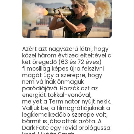
Azért azt nagyszerű látni, hogy
közel három évtized elteltével a
két öregedő (63 és 72 éves)
filmcsillag képes újra felszívni
magát úgy a szerepre, hogy
nem vállnak önmaguk
paródiájává. Hozzák azt az
energiát tokkal-vonóval,
melyet a Terminator nyújt nekik.
Valljuk be, a filmográfiájuknak a
legkiemelkedőbb szerepe volt,
bármit is játszottak azóta. A
Dark Fate egy rövid prológussal