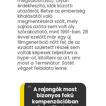
megvalósítása). Olyan
érdekfeszítő, idők közötti
utazásról, illetve az emberiség
kihalásától való
megmentéséről szólt, mely
sajnos azóta sem volt oly
szórakoztató, mint 1991-ben. 28
évvel ezelőtt már egy új
filmgeneráció nőtt fel, de az
ezalatt született részek sem
voltak képesek teljesíteni a
hype-ot, kitölteni az űrt, ami
most a Terminátor: Sötét
végzet feladata lenne.
A rajongók most
bizonyos fokú
kompenzációban