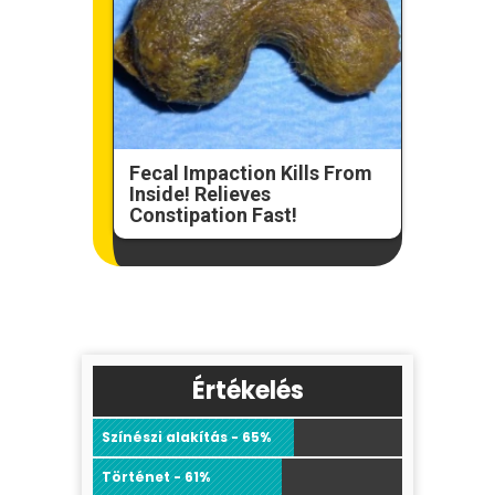
Fecal Impaction Kills From
Inside! Relieves
Constipation Fast!
Értékelés
Színészi alakítás - 65%
Történet - 61%