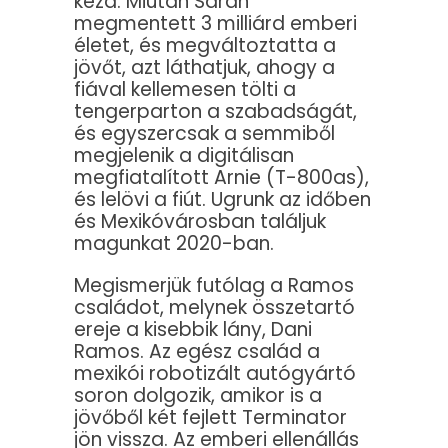
kezd. Miután Sarah
megmentett 3 milliárd emberi
életet, és megváltoztatta a
jövőt, azt láthatjuk, ahogy a
fiával kellemesen tölti a
tengerparton a szabadságát,
és egyszercsak a semmiből
megjelenik a digitálisan
megfiatalított Arnie (T-800as),
és lelövi a fiút. Ugrunk az időben
és Mexikóvárosban találjuk
magunkat 2020-ban.
Megismerjük futólag a Ramos
családot, melynek összetartó
ereje a kisebbik lány, Dani
Ramos. Az egész család a
mexikói robotizált autógyártó
soron dolgozik, amikor is a
jövőből két fejlett Terminator
jön vissza. Az emberi ellenállás