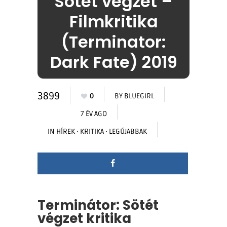
Sötét végzet –
Filmkritika
(Terminator:
Dark Fate) 2019
3899
0
BY
BLUEGIRL
7 ÉV AGO
IN
HÍREK
·
KRITIKA
·
LEGÚJABBAK
Terminátor: Sötét
végzet kritika