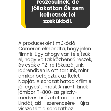
részesülnek, de
jóllakottan Ők sem
kelhetnek fel
székükből.
A producerként működő
Cameron elmondta, hogy jelen
filmnél úgy ahogy van felejtsük
el, hogy voltak közbenső részek,
és csak a T2-re fókuszáljunk.
Időrendben is ott tartunk, mint
amikor befejeztük az Ítélet
Napját. A sorozat hatodik filmje
jól egyesíti most Arnie-t, kinek
jámbor T-800-as grizzly-
medvés kinézetet adtak, és
Lindát, aki – szerencsére – újra
visszatért a sorozathoz.