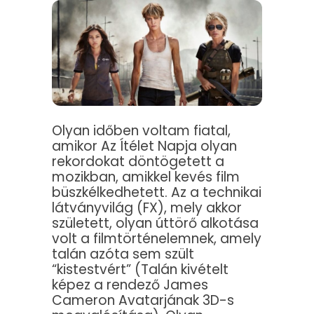
Olyan időben voltam fiatal,
amikor Az Ítélet Napja olyan
rekordokat döntögetett a
mozikban, amikkel kevés film
büszkélkedhetett. Az a technikai
látványvilág (FX), mely akkor
született, olyan úttörő alkotása
volt a filmtörténelemnek, amely
talán azóta sem szült
“kistestvért” (Talán kivételt
képez a rendező James
Cameron Avatarjának 3D-s