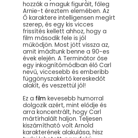
hozzák a maguk figuráit, főleg
Arnie-t éreztem elemében. Az
Ő karaktere intelligensen megírt
szerep, és egy kis vicces
frissítés kellett ahhoz, hogy a
film második fele is jól
működjön. Most jött vissza az,
amit imádtunk benne a 90-es
évek elején. A Terminátor őse
egy inkognítómódban élő Carl
nevű, viccesebb és emberibb
függönyszakértő kereskedőt
alakít, és veszettül jól!
Ez a
film
kevesebb humorral
dolgozik azért, mint elődje és
arra koncentrált, hogy Carl
mártírhalált haljon. Teljesen
kiszámítható volt Arnold
karakterének alakulása, hisz