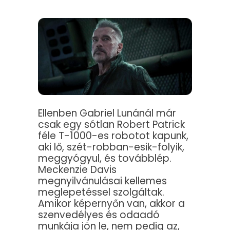
Ellenben Gabriel Lunánál már
csak egy sótlan Robert Patrick
féle T-1000-es robotot kapunk,
aki lő, szét-robban-esik-folyik,
meggyógyul, és továbblép.
Meckenzie Davis
megnyilvánulásai kellemes
meglepetéssel szolgáltak.
Amikor képernyőn van, akkor a
szenvedélyes és odaadó
munkája jön le, nem pedig az,