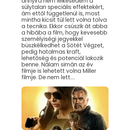
annyira nem lelkesedem a
súlytalan speciális effektekért,
ám ettől függetlenül is, most
mintha kicsit túl lett volna tolva
a tecnika. Ekkor csúszik át abba
a hibába a film, hogy kevesebb
személyiségi jegyekkel
büszkélkedhet a Sötét Végzet,
pedig hatalmas kraft,
lehetőség és potenciál lakozik
benne. Nálam simán az év
filmje is lehetett volna Miller
filmje. De nem lett….