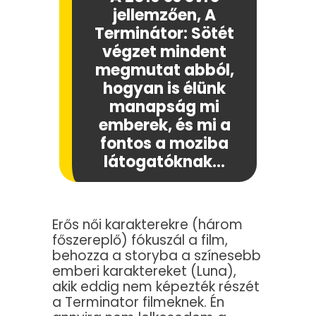
jellemzően, A
Terminátor: Sötét
végzet mindent
megmutat abból,
hogyan is élünk
manapság mi
emberek, és mi a
fontos a moziba
látogatóknak…
Erős női karakterekre (három
főszereplő) fókuszál a film,
behozza a storyba a színesebb
emberi karaktereket (Luna),
akik eddig nem képezték részét
a Terminator filmeknek. Én