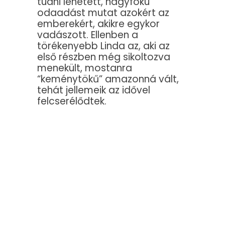
tudni lehetett, nagyfokú
odaadást mutat azokért az
emberekért, akikre egykor
vadászott. Ellenben a
törékenyebb Linda az, aki az
első részben még sikoltozva
menekült, mostanra
“keménytökű” amazonná vált,
tehát jellemeik az idővel
felcserélődtek.