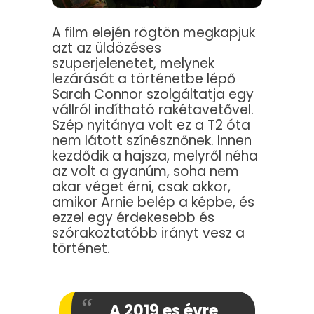
A film elején rögtön megkapjuk
azt az üldözéses
szuperjelenetet, melynek
lezárását a történetbe lépő
Sarah Connor szolgáltatja egy
vállról indítható rakétavetővel.
Szép nyitánya volt ez a T2 óta
nem látott színésznőnek. Innen
kezdődik a hajsza, melyről néha
az volt a gyanúm, soha nem
akar véget érni, csak akkor,
amikor Arnie belép a képbe, és
ezzel egy érdekesebb és
szórakoztatóbb irányt vesz a
történet.
A 2019 es évre