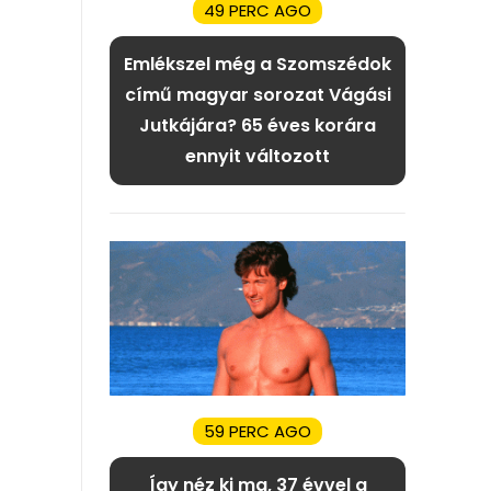
49 PERC AGO
Emlékszel még a Szomszédok
című magyar sorozat Vágási
Jutkájára? 65 éves korára
ennyit változott
59 PERC AGO
Így néz ki ma, 37 évvel a