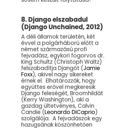
8. Django elszabadul
(Django Unchained, 2012)
A déli államok területén, két
évvel a polgárháború előtt a
német származású profi
fejvadász, egykori fogorvos dr.
King Schultz (Christoph Waltz)
felszabadítja Djangót (
Jamie
Foxx
), akivel nagy sikereket
érnek el. Elhatározzák, hogy
együttes erővel megkeresik
Django feleségét, Broomhildát
(Kerry Washington), aki a
gazdag ültetvényes, Calvin
Candie (
Leonardo DiCaprio
)
szolgálója. A fejvadászok egy
hazugsának köszönhetően