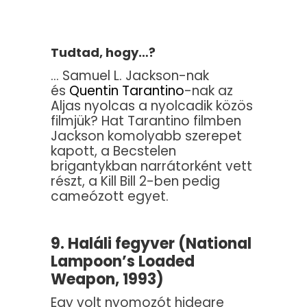
Tudtad, hogy…?
… Samuel L. Jackson-nak
és
Quentin Tarantino
-nak az
Aljas nyolcas a nyolcadik közös
filmjük? Hat Tarantino filmben
Jackson komolyabb szerepet
kapott, a Becstelen
brigantykban narrátorként vett
részt, a Kill Bill 2-ben pedig
cameózott egyet.
9. Haláli fegyver (National
Lampoon’s Loaded
Weapon, 1993)
Egy volt nyomozót hidegre