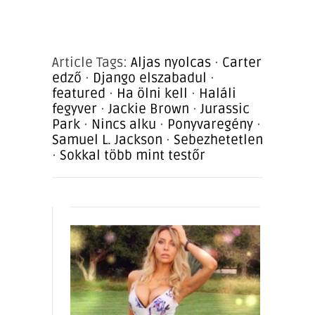
Article Tags:
Aljas nyolcas
·
Carter
edző
·
Django elszabadul
·
featured
·
Ha ölni kell
·
Haláli
fegyver
·
Jackie Brown
·
Jurassic
Park
·
Nincs alku
·
Ponyvaregény
·
Samuel L. Jackson
·
Sebezhetetlen
·
Sokkal több mint testőr