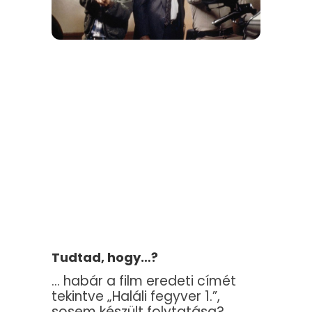
Tudtad, hogy…?
… habár a film eredeti címét
tekintve „Haláli fegyver 1.”,
sosem készült folytatása?