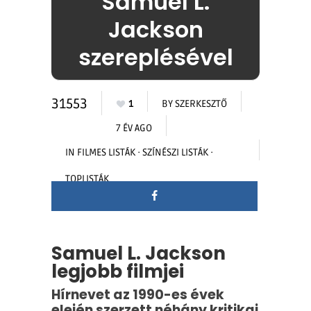
Samuel L.
Jackson
szereplésével
31553
1
BY
SZERKESZTŐ
7 ÉV AGO
IN
FILMES LISTÁK
·
SZÍNÉSZI LISTÁK
·
TOPLISTÁK
Samuel L. Jackson
legjobb filmjei
Hírnevet az 1990-es évek
elején szerzett néhány kritikai