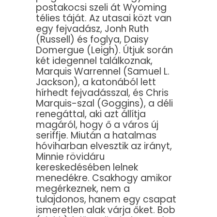
postakocsi szeli át Wyoming
télies táját. Az utasai közt van
egy fejvadász, Jonh Ruth
(Russell) és foglya, Daisy
Domergue (Leigh). Útjuk során
két idegennel találkoznak,
Marquis Warrennel (Samuel L.
Jackson), a katonából lett
hírhedt fejvadásszal, és Chris
Marquis-szal (Goggins), a déli
renegáttal, aki azt állítja
magáról, hogy ő a város új
seriffje. Miután a hatalmas
hóviharban elvesztik az irányt,
Minnie rövidáru
kereskedésében lelnek
menedékre. Csakhogy amikor
megérkeznek, nem a
tulajdonos, hanem egy csapat
ismeretlen alak várja őket. Bob