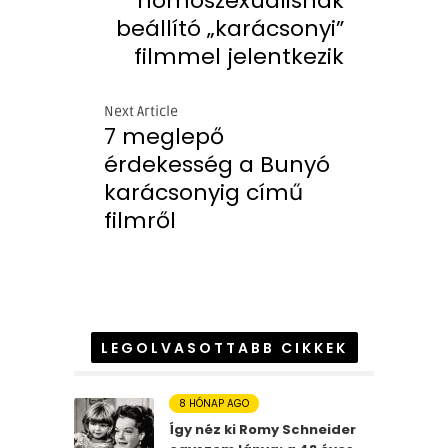
homoszexuálisnak
beállító „karácsonyi”
filmmel jelentkezik
Next Article
7 meglepő
érdekesség a Bunyó
karácsonyig című
filmről
LEGOLVASOTTABB CIKKEK
8 HÓNAP AGO
Így néz ki Romy Schneider