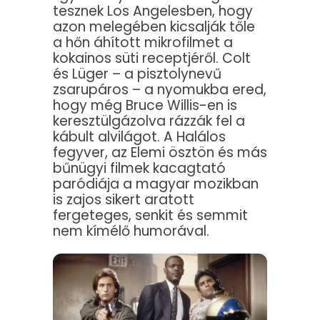
tesznek Los Angelesben, hogy
azon melegében kicsalják tőle
a hőn áhított mikrofilmet a
kokainos süti receptjéről. Colt
és Lüger – a pisztolynevű
zsarupáros – a nyomukba ered,
hogy még Bruce Willis-en is
keresztülgázolva rázzák fel a
kábult alvilágot. A Halálos
fegyver, az Elemi ösztön és más
bűnügyi filmek kacagtató
paródiája a magyar mozikban
is zajos sikert aratott
fergeteges, senkit és semmit
nem kímélő humorával.