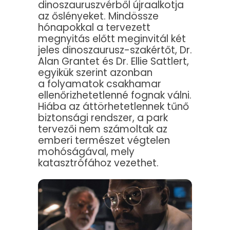
dinoszauruszvérből újraalkotja
az őslényeket. Mindössze
hónapokkal a tervezett
megnyitás előtt meginvitál két
jeles dinoszaurusz-szakértőt, Dr.
Alan Grantet és Dr. Ellie Sattlert,
egyikük szerint azonban
a folyamatok csakhamar
ellenőrizhetetlenné fognak válni.
Hiába az áttörhetetlennek tűnő
biztonsági rendszer, a park
tervezői nem számoltak az
emberi természet végtelen
mohóságával, mely
katasztrófához vezethet.