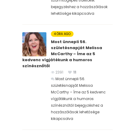
számítógépes trükköket
bejegyzéshez
a hozzászólások
lehetősége kikapcsolva
4 ÓRA AGO
Most ünnepli 56.
születésnapját Melissa
McCarthy – Íme az 5
kedvenc vígjátékunk a humoros
színésznőtől
2391
11
Most ünnepli 56.
születésnapját Melissa
McCarthy – Íme az 5 kedvenc
vígjátékunk a humoros
színésznőtől bejegyzéshez
a
hozzászólások lehetősége
kikapcsolva