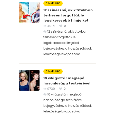
3 NAP AGO
12 színésznő, akik titokban
terhesen forgatták le
legsikeresebb filmjeiket
40171
0
12 színésznő, akik titokban
terhesen forgatták le
legsikeresebb filmjeiket
bejegyzéshez
a hozzászólások
lehetősége kikapcsolva
3 NAP AGO
10 világsztár meglepő
hasonlósága testvérével
9739
0
10 világsztár meglepő
hasonlósága testvérével
bejegyzéshez
a hozzászólások
lehetősége kikapcsolva