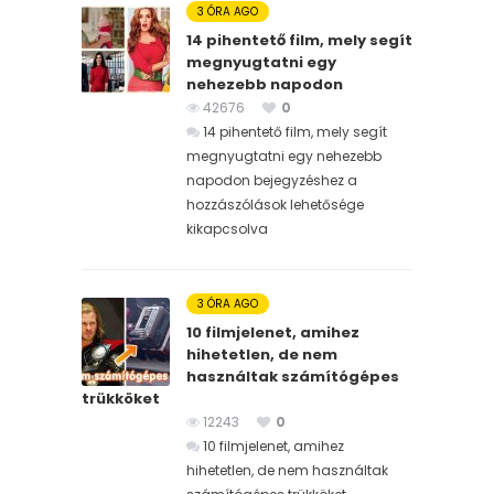
3 ÓRA AGO
14 pihentető film, mely segít
megnyugtatni egy
nehezebb napodon
42676
0
14 pihentető film, mely segít
megnyugtatni egy nehezebb
napodon bejegyzéshez
a
hozzászólások lehetősége
kikapcsolva
3 ÓRA AGO
10 filmjelenet, amihez
hihetetlen, de nem
használtak számítógépes
trükköket
12243
0
10 filmjelenet, amihez
hihetetlen, de nem használtak