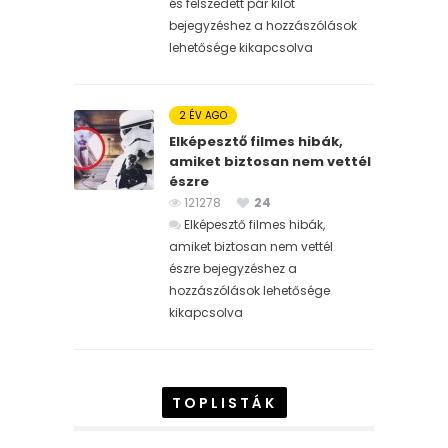
és felszedett pár kilót
bejegyzéshez
a hozzászólások
lehetősége kikapcsolva
2 ÉV AGO
Elképesztő filmes hibák,
amiket biztosan nem vettél
észre
121278
24
Elképesztő filmes hibák,
amiket biztosan nem vettél
észre bejegyzéshez
a
hozzászólások lehetősége
kikapcsolva
TOPLISTÁK