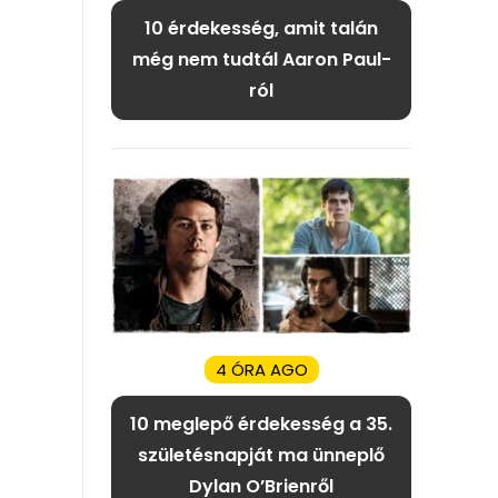
10 érdekesség, amit talán
még nem tudtál Aaron Paul-
ról
4 ÓRA AGO
10 meglepő érdekesség a 35.
születésnapját ma ünneplő
Dylan O’Brienről