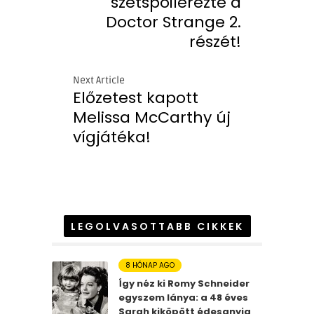
szétspoilerezte a
Doctor Strange 2.
részét!
Next Article
Előzetest kapott
Melissa McCarthy új
vígjátéka!
LEGOLVASOTTABB CIKKEK
8 HÓNAP AGO
Így néz ki Romy Schneider
egyszem lánya: a 48 éves
Sarah kiköpött édesanyja