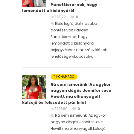
Panettiere-nek, hogy
lemondott a kislányáról
123122
0
Élete legfájdalmasabb
döntése volt Hayden
Panettiere-nek, hogy
lemondott a kislányáról
bejegyzéshez
a hozzászólások
lehetősége kikapcsolva
11 HÓNAP AGO
Rá sem ismerünk! Az egykor
nagyon dögös Jennifer Love
Hewitt ma elhanyagolt
külsejű és felszedett pár kilót
122669
0
Rá sem ismerünk! Az egykor
nagyon dögös Jennifer Love
Hewitt ma elhanyagolt külsejű