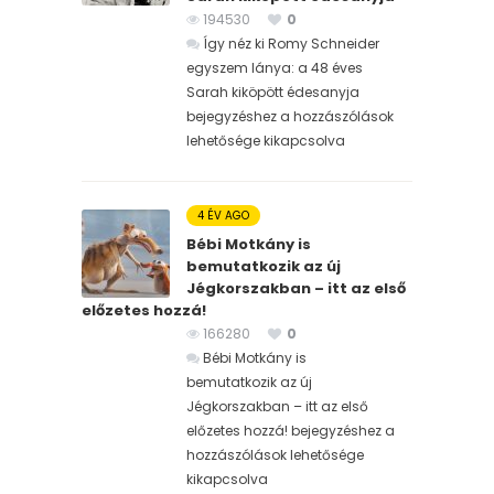
194530
0
Így néz ki Romy Schneider
egyszem lánya: a 48 éves
Sarah kiköpött édesanyja
bejegyzéshez
a hozzászólások
lehetősége kikapcsolva
4 ÉV AGO
Bébi Motkány is
bemutatkozik az új
Jégkorszakban – itt az első
előzetes hozzá!
166280
0
Bébi Motkány is
bemutatkozik az új
Jégkorszakban – itt az első
előzetes hozzá! bejegyzéshez
a
hozzászólások lehetősége
kikapcsolva