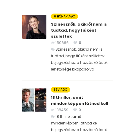
6 HÓNAP AGO
Színésznők, akikről nem is
tudtad, hogy fiúként
születtek
150666
0
Színésznők, akikről nem is
tudtad, hogy fiúként születtek
bejegyzéshez
a hozzászólások
lehetősége kikapcsolva
1 ÉV AGO
18 thriller, amit
mindenképpen látnod kell
138459
0
18 thriller, amit
mindenképpen látnod kell
bejegyzéshez
a hozzászólások