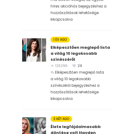
híres akcióhős bejegyzéshez
a
hozzászólások lehetősége
kikapcsolva
1 ÉV AGO
Elképesztően meglepő lista
a világ 10 legokosabb
színészéről
126296
26
Elképesztően meglepő lista
a világ 10 legokosabb
színészéről bejegyzéshez
a
hozzászólások lehetősége
kikapcsolva
3 HÉT AGO
Élete legfájdalmasabb
döntése volt Hayden