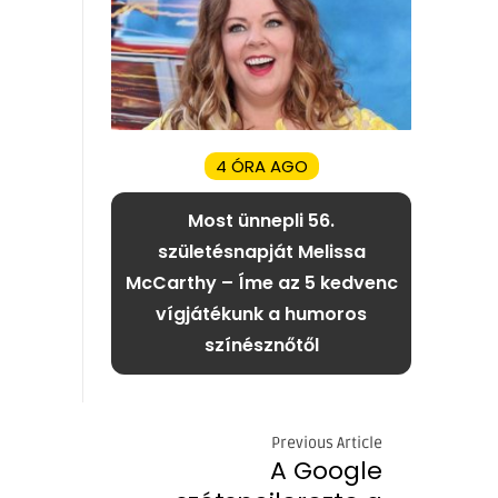
4 ÓRA AGO
Most ünnepli 56.
születésnapját Melissa
McCarthy – Íme az 5 kedvenc
vígjátékunk a humoros
színésznőtől
Previous Article
A Google