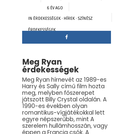
6 ÉV AGO
IN
ÉRDEKESSÉGEK
·
HÍREK
·
SZÍNÉSZ
ÉRDEKESSÉGEK
Meg Ryan
érdekességek
Meg Ryan hírnevét az 1989-es
Harry és Sally című film hozta
meg, melyben főszerepet
játszott Billy Crystal oldalán. A
1990-es években olyan
romantikus-vígjátékokkal lett
egyre népszerűbb, mint A
szerelem hullámhosszán, vagy
éppen a Francia csók. A