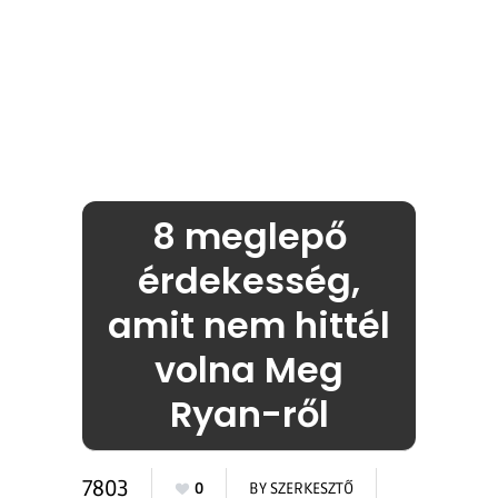
8 meglepő
érdekesség,
amit nem hittél
volna Meg
Ryan-ről
7803
0
BY
SZERKESZTŐ