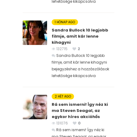
lehetősége kikapcsolva
1 HÓNAP AGO
Sandra Bullock 10 legjobb
filmje, amit kár lenne
kihagyni
132715
2
Sandra Bullock 10 legjobb
filmje, amit kár lenne kihagyni
bejegyzéshez
a hozzászólások
lehetősége kikapcsolva
2 HÉT AGO
Rá sem ismerni! Így néz ki
ma Steven Seagal, az
egykor híres akcióhős
131076
0
Rá sem ismerni! Így néz ki
ma Steven Seagal, az egykor