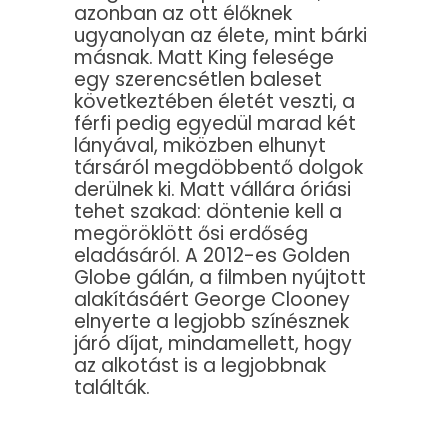
azonban az ott élőknek
ugyanolyan az élete, mint bárki
másnak. Matt King felesége
egy szerencsétlen baleset
következtében életét veszti, a
férfi pedig egyedül marad két
lányával, miközben elhunyt
társáról megdöbbentő dolgok
derülnek ki. Matt vállára óriási
tehet szakad: döntenie kell a
megöröklött ősi erdőség
eladásáról. A 2012-es Golden
Globe gálán, a filmben nyújtott
alakításáért George Clooney
elnyerte a legjobb színésznek
járó díjat, mindamellett, hogy
az alkotást is a legjobbnak
találták.