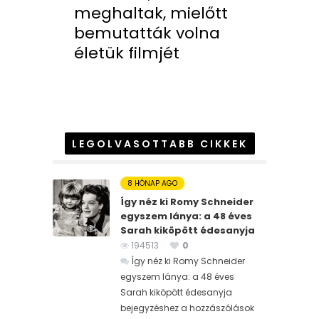
meghaltak, mielőtt
bemutatták volna
életük filmjét
LEGOLVASOTTABB CIKKEK
8 HÓNAP AGO
Így néz ki Romy Schneider
egyszem lánya: a 48 éves
Sarah kiköpött édesanyja
194513
0
Így néz ki Romy Schneider
egyszem lánya: a 48 éves
Sarah kiköpött édesanyja
bejegyzéshez
a hozzászólások