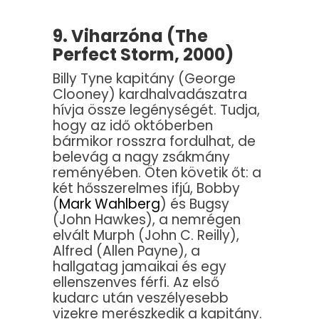
9. Viharzóna (The
Perfect Storm, 2000)
Billy Tyne kapitány (George
Clooney) kardhalvadászatra
hívja össze legénységét. Tudja,
hogy az idő októberben
bármikor rosszra fordulhat, de
belevág a nagy zsákmány
reményében. Öten követik őt: a
két hősszerelmes ifjú, Bobby
(
Mark Wahlberg
) és Bugsy
(John Hawkes), a nemrégen
elvált Murph (John C. Reilly),
Alfred (Allen Payne), a
hallgatag jamaikai és egy
ellenszenves férfi. Az első
kudarc után veszélyesebb
vizekre merészkedik a kapitány.