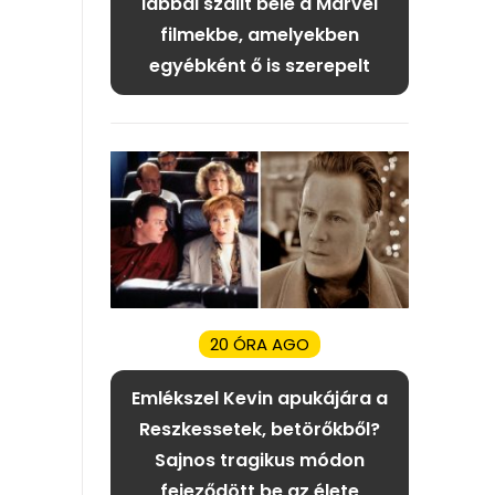
lábbal szállt bele a Marvel
filmekbe, amelyekben
egyébként ő is szerepelt
20 ÓRA AGO
Emlékszel Kevin apukájára a
Reszkessetek, betörőkből?
Sajnos tragikus módon
fejeződött be az élete