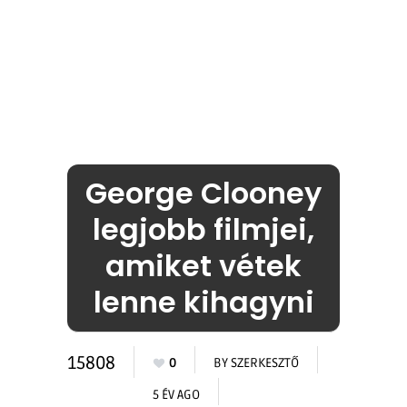
George Clooney
legjobb filmjei,
amiket vétek
lenne kihagyni
15808
0
BY
SZERKESZTŐ
5 ÉV AGO