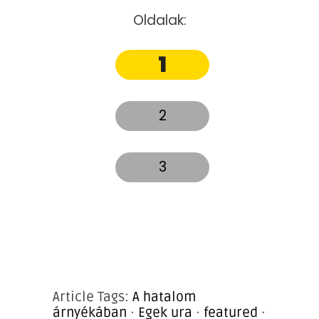
Oldalak:
1
2
3
Article Tags:
A hatalom
árnyékában
·
Egek ura
·
featured
·