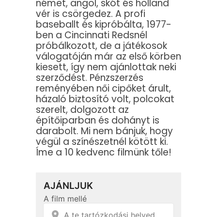
német, angol, skót és holland
vér is csörgedez. A profi
baseballt és kipróbálta, 1977-
ben a Cincinnati Redsnél
próbálkozott, de a játékosok
válogatóján már az első körben
kiesett, így nem ajánlottak neki
szerződést. Pénzszerzés
reményében női cipőket árult,
házaló biztosító volt, polcokat
szerelt, dolgozott az
építőiparban és dohányt is
darabolt. Mi nem bánjuk, hogy
végül a színészetnél kötött ki.
Íme a 10 kedvenc filmünk tőle!