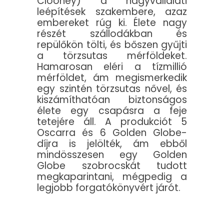
Clooney) a nagyvállalati
leépítések szakembere, azaz
embereket rúg ki. Élete nagy
részét szállodákban és
repülőkön tölti, és bőszen gyűjti
a törzsutas mérföldeket.
Hamarosan eléri a tízmillió
mérföldet, ám megismerkedik
egy szintén törzsutas nővel, és
kiszámíthatóan biztonságos
élete egy csapásra a feje
tetejére áll. A produkciót 5
Oscarra és 6 Golden Globe-
díjra is jelölték, ám ebből
mindösszesen egy Golden
Globe szobrocskát tudott
megkaparintani, mégpedig a
legjobb forgatókönyvért járót.