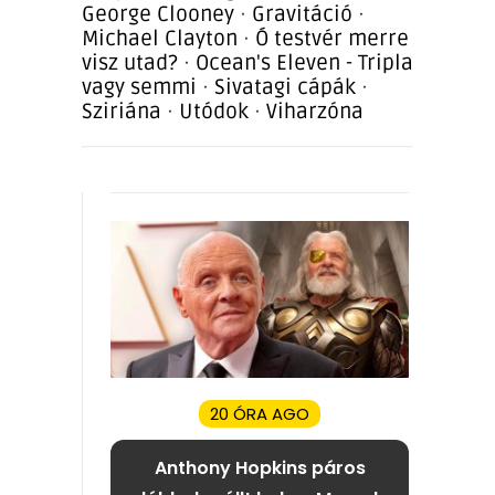
George Clooney
·
Gravitáció
·
Michael Clayton
·
Ó testvér merre
visz utad?
·
Ocean's Eleven - Tripla
vagy semmi
·
Sivatagi cápák
·
Sziriána
·
Utódok
·
Viharzóna
20 ÓRA AGO
Anthony Hopkins páros