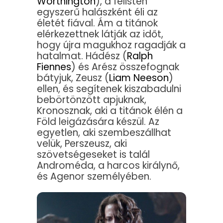
Worthington
), a félisten
egyszerű halászként éli az
életét fiával. Ám a titánok
elérkezettnek látják az időt,
hogy újra magukhoz ragadják a
hatalmat. Hádész (
Ralph
Fiennes
) és Arész összefognak
bátyjuk, Zeusz (
Liam Neeson
)
ellen, és segítenek kiszabadulni
bebörtönzött apjuknak,
Kronosznak, aki a titánok élén a
Föld leigázására készül. Az
egyetlen, aki szembeszállhat
velük, Perszeusz, aki
szövetségeseket is talál
Androméda, a harcos királynő,
és Agenor személyében.