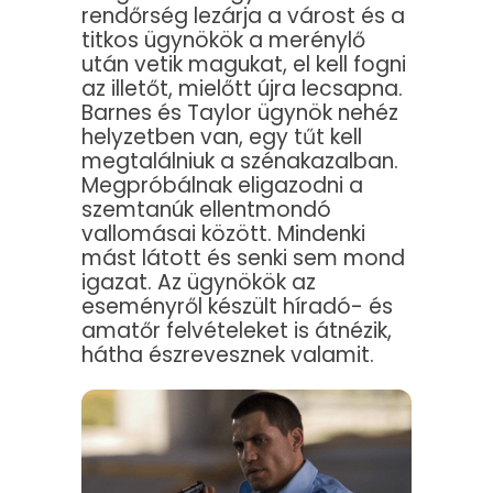
rendőrség lezárja a várost és a
titkos ügynökök a merénylő
után vetik magukat, el kell fogni
az illetőt, mielőtt újra lecsapna.
Barnes és Taylor ügynök nehéz
helyzetben van, egy tűt kell
megtalálniuk a szénakazalban.
Megpróbálnak eligazodni a
szemtanúk ellentmondó
vallomásai között. Mindenki
mást látott és senki sem mond
igazat. Az ügynökök az
eseményről készült híradó- és
amatőr felvételeket is átnézik,
hátha észrevesznek valamit.