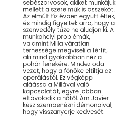
sebészorvosok, akiket munkájuk
mellett a szerelműk is összeköt.
Az elmúlt tíz évben együtt éltek,
és mindig figyeltek arra, hogy a
szenvedély tűze ne aludjon ki. A
munkahelyi problémák,
valamint Milla váratlan
terhessége megviseli a férfit,
aki mind gyakrabban néz a
pohár fenekére. Mindez oda
vezet, hogy a főnöke eltiltja az
operálástól. Ez végképp
aláássa a Millával való
kapcsolatát, egyre jobban
eltávolodik a nőtől. Ám Javier
kész szembenézni démonaival,
hogy visszanyerje kedvesét.