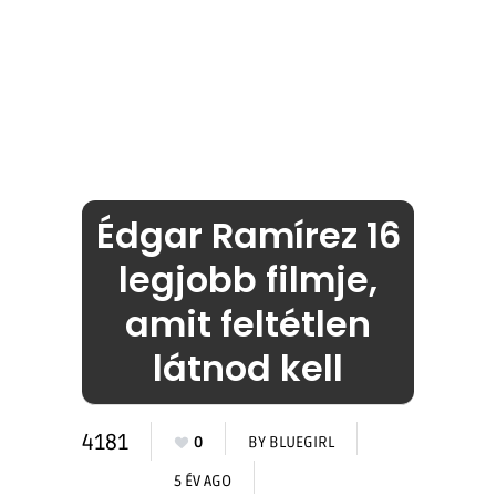
Édgar Ramírez 16
legjobb filmje,
amit feltétlen
látnod kell
4181
0
BY
BLUEGIRL
5 ÉV AGO