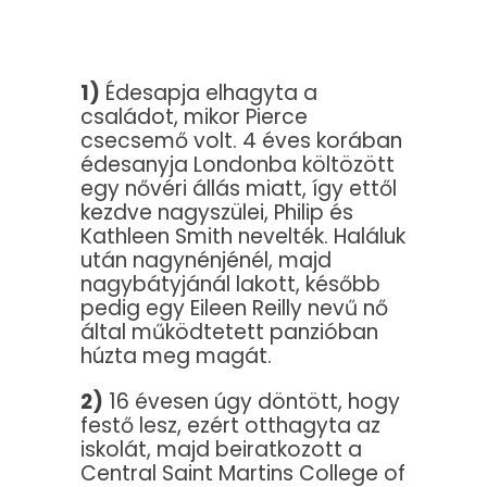
1)
Édesapja elhagyta a
családot, mikor Pierce
csecsemő volt. 4 éves korában
édesanyja Londonba költözött
egy nővéri állás miatt, így ettől
kezdve nagyszülei, Philip és
Kathleen Smith nevelték. Haláluk
után nagynénjénél, majd
nagybátyjánál lakott, később
pedig egy Eileen Reilly nevű nő
által működtetett panzióban
húzta meg magát.
2)
16 évesen úgy döntött, hogy
festő lesz, ezért otthagyta az
iskolát, majd beiratkozott a
Central Saint Martins College of