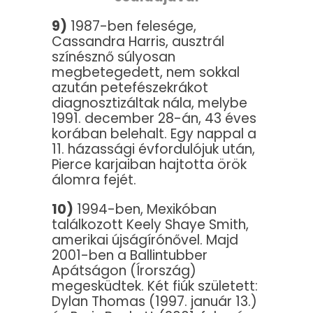
9)
1987-ben felesége,
Cassandra Harris, ausztrál
színésznő súlyosan
megbetegedett, nem sokkal
azután petefészekrákot
diagnosztizáltak nála, melybe
1991. december 28-án, 43 éves
korában belehalt. Egy nappal a
11. házassági évfordulójuk után,
Pierce karjaiban hajtotta örök
álomra fejét.
10)
1994-ben, Mexikóban
találkozott Keely Shaye Smith,
amerikai újságírónővel. Majd
2001-ben a Ballintubber
Apátságon (Írország)
megesküdtek. Két fiúk született:
Dylan Thomas (1997. január 13.)