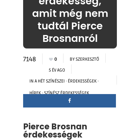
érdekesség,
amit még nem
tudtál Pierce
Brosnanról
7148
0
BY
SZERKESZTŐ
5 ÉV AGO
IN
A HÉT SZÍNÉSZEI
·
ÉRDEKESSÉGEK
·
HÍREK
·
SZÍNÉSZ ÉRDEKESSÉGEK
Pierce Brosnan
érdekességek