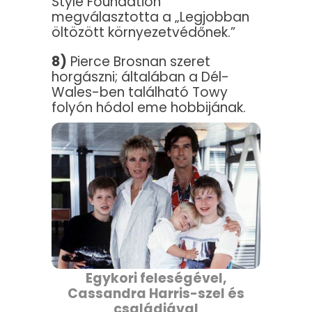
Style Foundation
megválasztotta a „Legjobban
öltözött környezetvédőnek.”
8)
Pierce Brosnan szeret
horgászni; általában a Dél-
Wales-ben található Towy
folyón hódol eme hobbijának.
Egykori feleségével,
Cassandra Harris-szel és
családjával