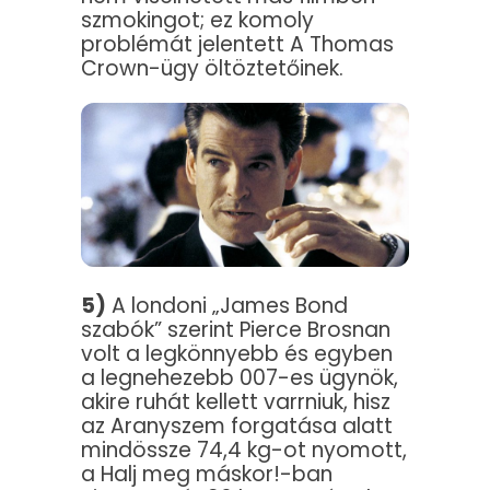
szmokingot; ez komoly
problémát jelentett A Thomas
Crown-ügy öltöztetőinek.
5)
A londoni „James Bond
szabók” szerint Pierce Brosnan
volt a legkönnyebb és egyben
a legnehezebb 007-es ügynök,
akire ruhát kellett varrniuk, hisz
az Aranyszem forgatása alatt
mindössze 74,4 kg-ot nyomott,
a Halj meg máskor!-ban