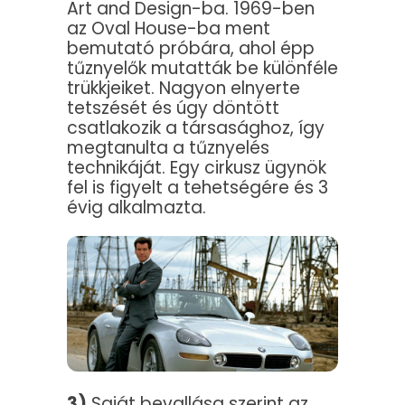
Art and Design-ba. 1969-ben
az Oval House-ba ment
bemutató próbára, ahol épp
tűznyelők mutatták be különféle
trükkjeiket. Nagyon elnyerte
tetszését és úgy döntött
csatlakozik a társasághoz, így
megtanulta a tűznyelés
technikáját. Egy cirkusz ügynök
fel is figyelt a tehetségére és 3
évig alkalmazta.
3)
Saját bevallása szerint az