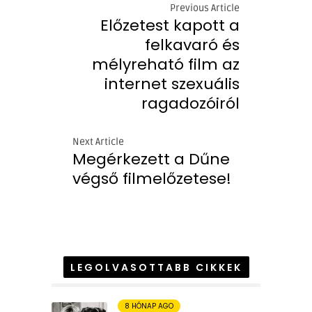
Previous Article
Előzetest kapott a
felkavaró és
mélyreható film az
internet szexuális
ragadozóiról
Next Article
Megérkezett a Dűne
végső filmelőzetese!
LEGOLVASOTTABB CIKKEK
8 HÓNAP AGO