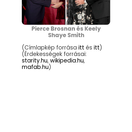
Pierce Brosnan és Keely
Shaye Smith
(Címlapkép forrása
itt
és
itt
)
(Érdekességek forrásai:
starity.hu
,
wikipedia.hu
,
mafab.hu
)