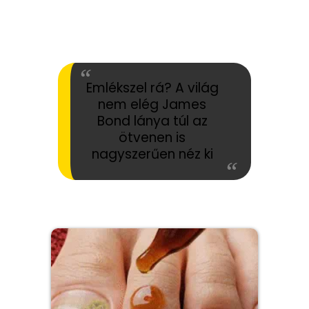
Emlékszel rá? A világ
nem elég James
Bond lánya túl az
ötvenen is
nagyszerűen néz ki