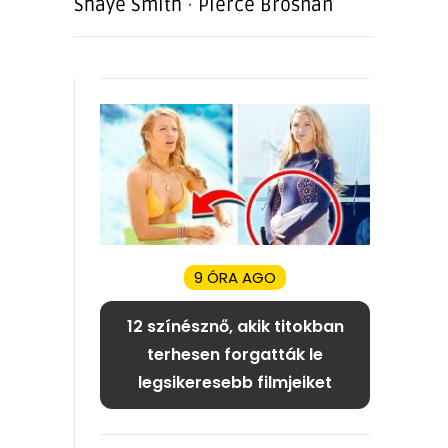
Shaye Smith
·
Pierce Brosnan
9 ÓRA AGO
12 színésznő, akik titokban
terhesen forgatták le
legsikeresebb filmjeiket