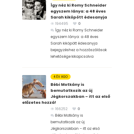
Így néz ki Romy Schneider
egyszem lánya: a 48 éves
Sarah kiköpött édesanyja
194495
0
Így néz ki Romy Schneider
egyszem lánya: a 48 éves
Sarah kiköpött édesanyja
bejegyzéshez
a hozzászólások
lehetősége kikapcsolva
4 ÉV AGO
Bébi Motkány is
bemutatkozik az új
Jégkorszakban – itt az első
előzetes hozzá!
166252
0
Bébi Motkány is
bemutatkozik az új
Jégkorszakban – itt az első