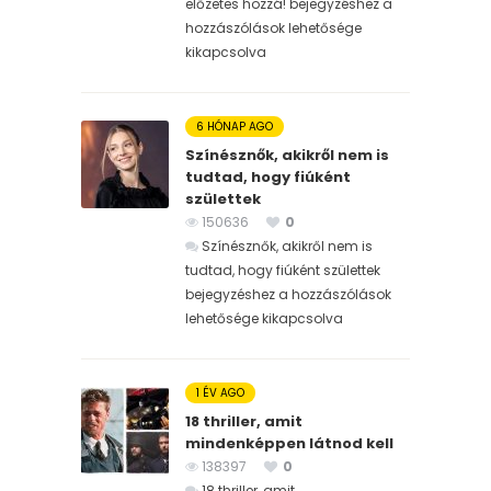
előzetes hozzá! bejegyzéshez
a
hozzászólások lehetősége
kikapcsolva
6 HÓNAP AGO
Színésznők, akikről nem is
tudtad, hogy fiúként
születtek
150636
0
Színésznők, akikről nem is
tudtad, hogy fiúként születtek
bejegyzéshez
a hozzászólások
lehetősége kikapcsolva
1 ÉV AGO
18 thriller, amit
mindenképpen látnod kell
138397
0
18 thriller, amit