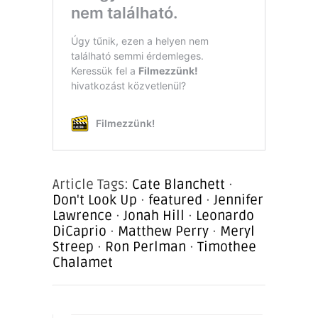
Article Tags:
Cate Blanchett
·
Don't Look Up
·
featured
·
Jennifer
Lawrence
·
Jonah Hill
·
Leonardo
DiCaprio
·
Matthew Perry
·
Meryl
Streep
·
Ron Perlman
·
Timothee
Chalamet