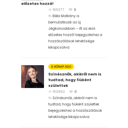
előzetes hozzá!
166277
0
Bébi Motkány is
bemutatkozik az új
Jégkorszakban – itt az első
előzetes hozzá! bejegyzéshez
a
hozzászólások lehetősége
kikapcsolva
6 HÓNAP AGO
Színésznők, akikről nem is
tudtad, hogy fiúként
születtek
150662
0
Színésznők, akikről nem is
tudtad, hogy fiúként születtek
bejegyzéshez
a hozzászólások
lehetősége kikapcsolva