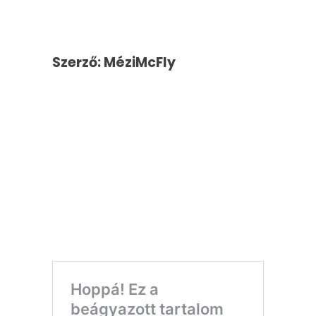
Szerző: MéziMcFly