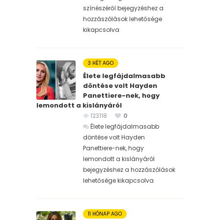
színészéről bejegyzéshez
a
hozzászólások lehetősége
kikapcsolva
3 HÉT AGO
Élete legfájdalmasabb
döntése volt Hayden
Panettiere-nek, hogy
lemondott a kislányáról
123118
0
Élete legfájdalmasabb
döntése volt Hayden
Panettiere-nek, hogy
lemondott a kislányáról
bejegyzéshez
a hozzászólások
lehetősége kikapcsolva
11 HÓNAP AGO