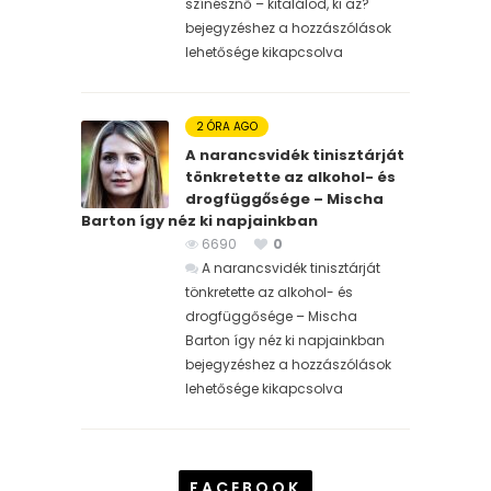
színésznő – kitalálod, ki az?
bejegyzéshez
a hozzászólások
lehetősége kikapcsolva
2 ÓRA AGO
A narancsvidék tinisztárját
tönkretette az alkohol- és
drogfüggősége – Mischa
Barton így néz ki napjainkban
6690
0
A narancsvidék tinisztárját
tönkretette az alkohol- és
drogfüggősége – Mischa
Barton így néz ki napjainkban
bejegyzéshez
a hozzászólások
lehetősége kikapcsolva
FACEBOOK