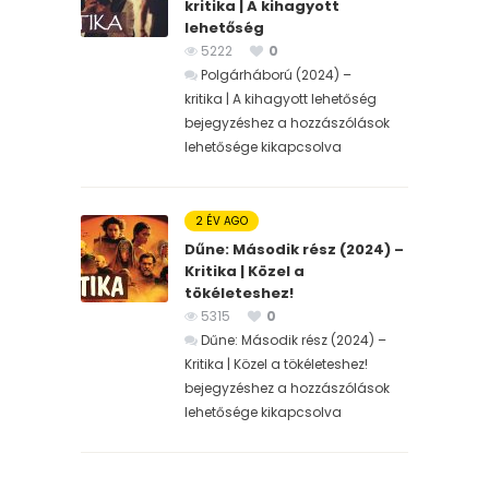
kritika | A kihagyott
lehetőség
5222
0
Polgárháború (2024) –
kritika | A kihagyott lehetőség
bejegyzéshez
a hozzászólások
lehetősége kikapcsolva
2 ÉV AGO
Dűne: Második rész (2024) –
Kritika | Közel a
tökéleteshez!
5315
0
Dűne: Második rész (2024) –
Kritika | Közel a tökéleteshez!
bejegyzéshez
a hozzászólások
lehetősége kikapcsolva