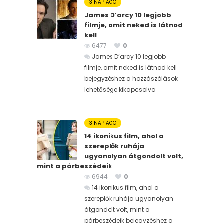
3 NAP AGO
James D’arcy 10 legjobb
filmje, amit neked is látnod
kell
6477
0
James D’arcy 10 legjobb
filmje, amit neked is látnod kell
bejegyzéshez
a hozzászólások
lehetősége kikapcsolva
3 NAP AGO
14 ikonikus film, ahol a
szereplők ruhája
ugyanolyan átgondolt volt,
mint a párbeszédeik
6944
0
14 ikonikus film, ahol a
szereplők ruhája ugyanolyan
átgondolt volt, mint a
párbeszédeik bejegyzéshez
a