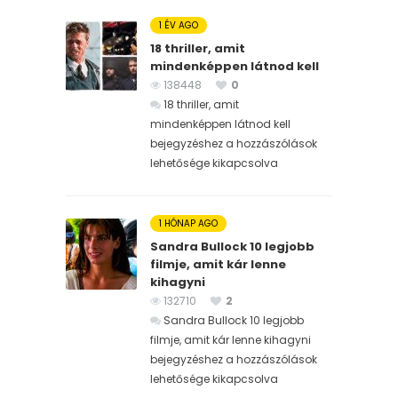
1 ÉV AGO
18 thriller, amit
mindenképpen látnod kell
138448
0
18 thriller, amit
mindenképpen látnod kell
bejegyzéshez
a hozzászólások
lehetősége kikapcsolva
1 HÓNAP AGO
Sandra Bullock 10 legjobb
filmje, amit kár lenne
kihagyni
132710
2
Sandra Bullock 10 legjobb
filmje, amit kár lenne kihagyni
bejegyzéshez
a hozzászólások
lehetősége kikapcsolva