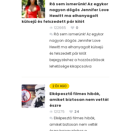
Rá sem ismerünk! Az egykor
nagyon dögös Jennifer Love
Hewitt ma elhanyagolt
külsejű és felszedett pár kilót
122665
0
Rá sem ismerünk! Az egykor
nagyon dögös Jennifer Love
Hewitt ma elhanyagolt külsejű
és felszedett pár kilót
bejegyzéshez
a hozzászólások
lehetősége kikapcsolva
2 ÉV AGO
Elképesztő filmes hibák,
amiket biztosan nem vettél
észre
121275
24
Elképesztő filmes hibák,
amiket biztosan nem vettél
észre bejegyzéshez
a