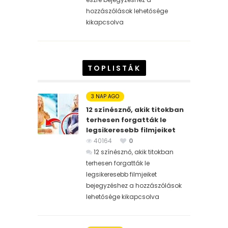
hozzászólások lehetősége
kikapcsolva
TOPLISTÁK
3 NAP AGO
12 színésznő, akik titokban
terhesen forgatták le
legsikeresebb filmjeiket
40164
0
12 színésznő, akik titokban
terhesen forgatták le
legsikeresebb filmjeiket
bejegyzéshez
a hozzászólások
lehetősége kikapcsolva