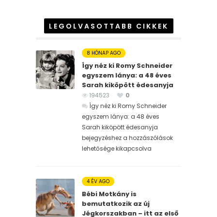
LEGOLVASOTTABB CIKKEK
8 HÓNAP AGO
Így néz ki Romy Schneider
egyszem lánya: a 48 éves
Sarah kiköpött édesanyja
194523
0
Így néz ki Romy Schneider
egyszem lánya: a 48 éves
Sarah kiköpött édesanyja
bejegyzéshez
a hozzászólások
lehetősége kikapcsolva
4 ÉV AGO
Bébi Motkány is
bemutatkozik az új
Jégkorszakban – itt az első