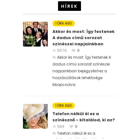
HÍREK
1 ÓRA AGO
Akkor és most: Így festenek
A dadus című sorozat
színészei napjainkban
8579
0
Akkor és most: Így festenek A
dadus című sorozat színészei
napjainkban bejegyzéshez
a
hozzászólások lehetősége
kikapcsolva
1 ÓRA AGO
Telefon nélkül él ez a
színésznő – kitalálod, ki az?
984
0
Telefon nélkül él ez a