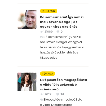
2 HÉT AGO
Rá sem ismerni! Így néz ki
ma Steven Seagal, az
egykor híres akcióhős
131069
0
Rá sem ismerni! Így néz ki
ma Steven Seagal, az egykor
híres akcióhős bejegyzéshez
a
hozzászólások lehetősége
kikapcsolva
1 ÉV AGO
Elképesztően meglepő lista
a világ 10 legokosabb
színészéről
126291
26
Elképesztően meglepő lista
a világ 10 legokosabb