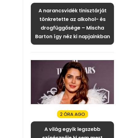
A narancsvidék tinisztárját
tönkretette az alkohol- és
drogfüggősége – Mischa
Barton így néz ki napjainkban
2 ÓRA AGO
A világ egyik legszebb
színésznője ki sem mert