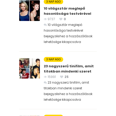
3 NAP AGO
10 világsztár meglepő
hasonlósága testvérével
9737
0
10 világsztár meglepő
hasonlósága testvérével
bejegyzéshez
a hozzászólások
lehetősége kikapcsolva
3 NAP AGO
23 nagyszerű tinifilm, amit
titokban mindenki szeret
15991
25
23 nagyszerű tinifilm, amit
titokban mindenki szeret
bejegyzéshez
a hozzászólások
lehetősége kikapcsolva