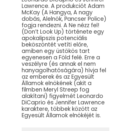
Lawrence. A produkciót Adam
McKay (A Hangya, A nagy
dobás, Alelnök, Pancser Police)
fogja rendezni. A Ne nézz fel!
(Don’t Look Up) története egy
apokalipszis potenciális
beköszöntét vetíti előre,
amiben egy üstökös tart
egyenesen a Föld felé. Erre a
veszélyre (és annak el nem
hanyagolhatóságára) hívja fel
az emberek és az Egyesült
Államok elnökének (akit a
filmben Meryl Streep fog
alakítani) figyelmét Leonardo
DiCaprio és Jennifer Lawrence
karaktere, többek között az
Egyesült Államok elnökéjét is.