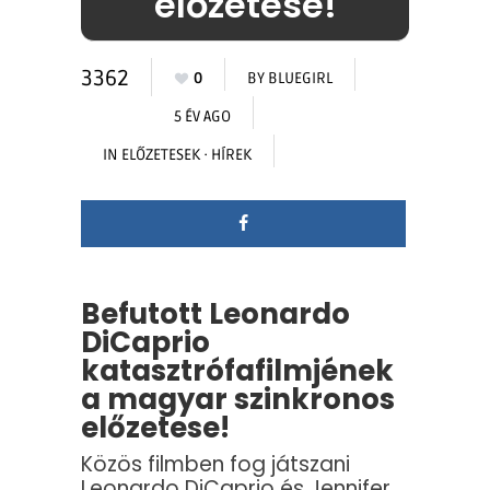
előzetese!
3362
0
BY
BLUEGIRL
5 ÉV AGO
IN
ELŐZETESEK
·
HÍREK
Befutott Leonardo
DiCaprio
katasztrófafilmjének
a magyar szinkronos
előzetese!
Közös filmben fog játszani
Leonardo DiCaprio és Jennifer