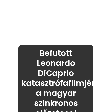
Befutott
Leonardo
DiCaprio
katasztrófafilmjének
a magyar
szinkronos