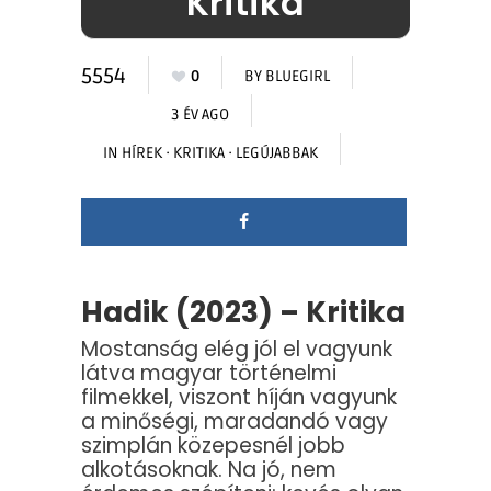
Kritika
5554
0
BY
BLUEGIRL
3 ÉV AGO
IN
HÍREK
·
KRITIKA
·
LEGÚJABBAK
Hadik (2023) – Kritika
Mostanság elég jól el vagyunk
látva magyar történelmi
filmekkel, viszont híján vagyunk
a minőségi, maradandó vagy
szimplán közepesnél jobb
alkotásoknak. Na jó, nem