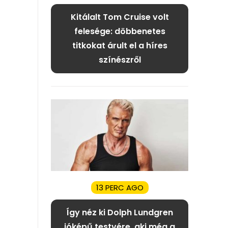
Kitálalt Tom Cruise volt
felesége: döbbenetes
titkokat árult el a híres
színészről
13 PERC AGO
Így néz ki Dolph Lundgren
jóképű testvére, aki még a