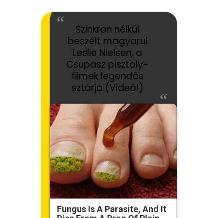
Szinkron nélkül
beszélt magyarul
Leslie Nielsen, a
Csupasz pisztoly-
filmek legendás
sztárja (Videó!)
Fungus Is A Parasite, And It