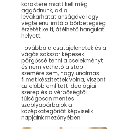
karaktere miatt kell még
aggódnunk, aki a
levakarhatatlanságával egy
végtelenül irritáló bőrbetegség
érzetét kelti, átélhető hangulat
helyett.
Továbbá a csatajelenetek és a
vágás sokszor képesek
pörgőssé tenni a cselekményt
és nem vethető a stáb
szemére sem, hogy unalmas
filmet készítettek volna, viszont
az előbb említett ideológiai
szerep és a vérbőségtől
túlságosan mentes
szablyapárbajok a
középkategóriát képviselik
napjaink mezőnyében.