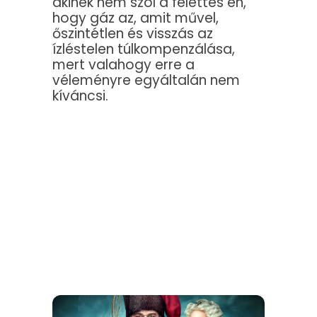
akinek nem szól a felettes én,
hogy gáz az, amit művel,
őszintétlen és visszás az
ízléstelen túlkompenzálása,
mert valahogy erre a
véleményre egyáltalán nem
kíváncsi.