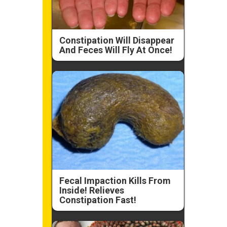
Constipation Will Disappear
And Feces Will Fly At Once!
Fecal Impaction Kills From
Inside! Relieves
Constipation Fast!