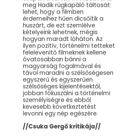
meg Hadik rúgkapáló táltosát:
lehet, hogy a filmben
érdemeihez hűen dicsőítik a
huszárt, de ezt szemlélve
kételyeink lehetnek, mégis
hogyan maradt lóháton. Az
ilyen pozitív, történelmi tetteket
felelevenítő filmeknek kellene
óvatosabban bánni a
magyarság fogalmával és
távol maradni a szélsőségesen
egyszerű és egyszerűen
szélsőséges kijelentésektől,
jobban fókuszálni a történelmi
személyiségre és ebből
kevesebb következtetést
levonni egy nép egészére.
//Csuka Gergő kritikája//