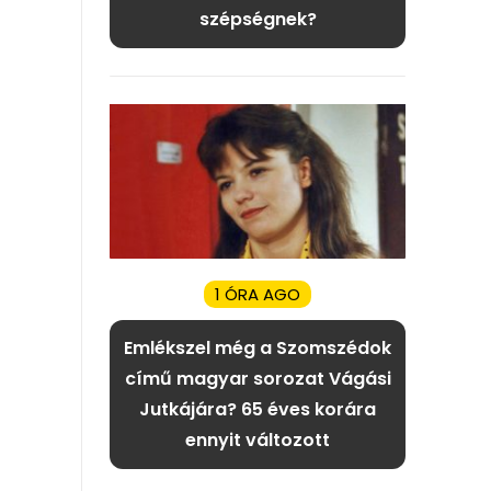
szépségnek?
1 ÓRA AGO
Emlékszel még a Szomszédok
című magyar sorozat Vágási
Jutkájára? 65 éves korára
ennyit változott