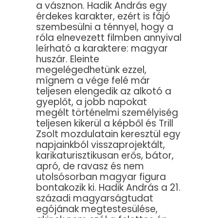
a vásznon. Hadik András egy
érdekes karakter, ezért is fájó
szembesülni a ténnyel, hogy a
róla elnevezett filmben annyival
leírható a karaktere: magyar
huszár. Eleinte
megelégedhetünk ezzel,
mígnem a vége felé már
teljesen elengedik az alkotó a
gyeplőt, a jobb napokat
megélt történelmi személyiség
teljesen kikerül a képből és Trill
Zsolt mozdulatain keresztül egy
napjainkból visszaprojektált,
karikaturisztikusan erős, bátor,
apró, de ravasz és nem
utolsósorban magyar figura
bontakozik ki. Hadik András a 21.
századi magyarságtudat
egójának megtestesülése,