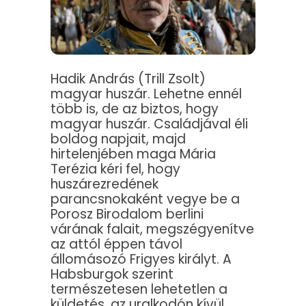
Hadik András (Trill Zsolt)
magyar huszár. Lehetne ennél
több is, de az biztos, hogy
magyar huszár. Családjával éli
boldog napjait, majd
hirtelenjében maga Mária
Terézia kéri fel, hogy
huszárezredének
parancsnokaként vegye be a
Porosz Birodalom berlini
várának falait, megszégyenítve
az attól éppen távol
állomásozó Frigyes királyt. A
Habsburgok szerint
természetesen lehetetlen a
küldetés, az uralkodón kívül