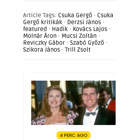
Article Tags:
Csuka Gergő
·
Csuka
Gergő kritikák
·
Derzsi János
·
featured
·
Hadik
·
Kovács Lajos
·
Molnár Áron
·
Mucsi Zoltán
·
Reviczky Gábor
·
Szabó Győző
·
Szikora János
·
Trill Zsolt
4 PERC AGO