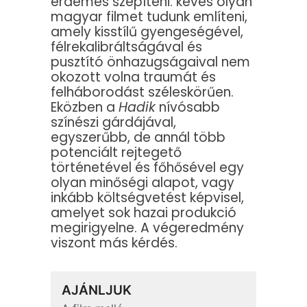
érdemes szépíteni: kevés olyan
magyar filmet tudunk említeni,
amely kisstílű gyengeségével,
félrekalibráltságával és
pusztító önhazugságaival nem
okozott volna traumát és
felháborodást széleskörűen.
Eközben a
Hadik
nívósabb
színészi gárdájával,
egyszerűbb, de annál több
potenciált rejtegető
történetével és főhősével egy
olyan minőségi alapot, vagy
inkább költségvetést képvisel,
amelyet sok hazai produkció
megirigyelne. A végeredmény
viszont más kérdés.