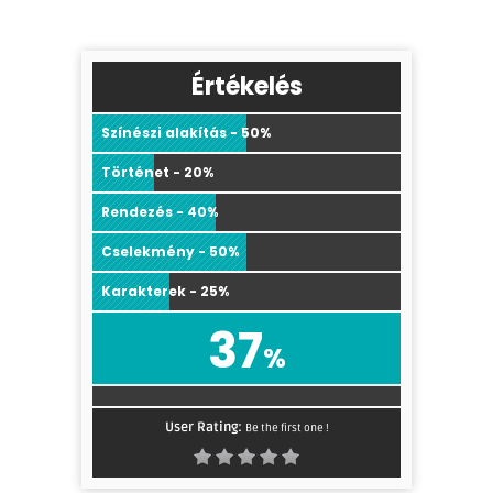
Értékelés
Színészi alakítás - 50%
Történet - 20%
Rendezés - 40%
Cselekmény - 50%
Karakterek - 25%
37
%
User Rating:
Be the first one !