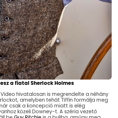
 lesz a fiatal Sherlock Holmes
e Video hivatalosan is megrendelte a néhány
ockot, amelyben tehát Tiffin formálja meg
 már csak a koncepció miatt is elég
anhoz közeli Downey-t. A széria vezető
áll be
Guy Ritchie
is a buliba, amúgy meg