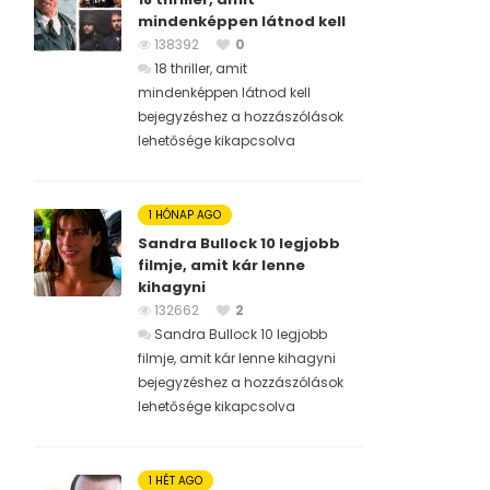
mindenképpen látnod kell
138392
0
18 thriller, amit
mindenképpen látnod kell
bejegyzéshez
a hozzászólások
lehetősége kikapcsolva
1 HÓNAP AGO
Sandra Bullock 10 legjobb
filmje, amit kár lenne
kihagyni
132662
2
Sandra Bullock 10 legjobb
filmje, amit kár lenne kihagyni
bejegyzéshez
a hozzászólások
lehetősége kikapcsolva
1 HÉT AGO