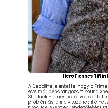
Hero Fiennes Tiffin
A Deadline jelentette, hogy a Prim
éve már beharangozott Young Sherl
Sherlock Holmes fiatal változatát:
problémás lenne visszahozni a hatv
producereként és rendezőjeként sz