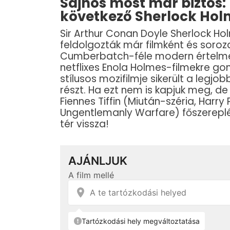
Sajnos most már biztos: 
következő Sherlock Hol
Sir Arthur Conan Doyle Sherlock H
feldolgozták már filmként és soroz
Cumberbatch-féle modern értelmezé
netflixes Enola Holmes-filmekre gond
stílusos mozifilmje sikerült a legj
részt. Ha ezt nem is kapjuk meg, de
Fiennes Tiffin (Miután-széria, Harry 
Ungentlemanly Warfare) főszereplé
tér vissza!