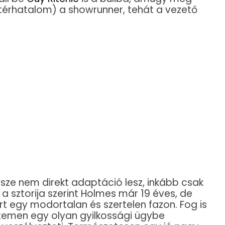
ttérhatalom) a showrunner, tehát a vezető
sze nem direkt adaptáció lesz, inkább csak
 a sztorija szerint Holmes már 19 éves, de
t egy modortalan és szertelen fazon. Fog is
etemen egy olyan gyilkossági ügybe