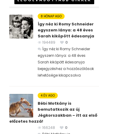
8 HÓNAP AGO
Így néz ki Romy Schneider
egyszem lánya: a 48 éves
Sarah kiköpött édesanyja
194489
0
Így néz ki Romy Schneider
egyszem lánya: a 48 éves
Sarah kiköpött édesanyja
bejegyzéshez
a hozzászólások
lehetősége kikapcsolva
4 ÉV AGO
Bébi Motkány is
bemutatkozik az új
Jégkorszakban – itt az első
előzetes hozzá!
166248
0