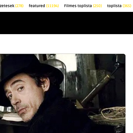
zetesek
(278)
featured
(11194)
Filmes toplista
(250)
toplista
(365)
EK
KRITIKÁK
TOPLISTÁK
FILMAJÁNLÓ