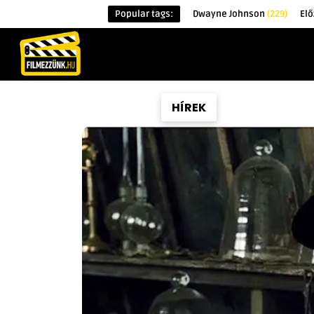
Popular tags:
Dwayne Johnson
(229)
Elő
KEZDŐOLDAL
HÍREK
ÉRDEKESSÉG