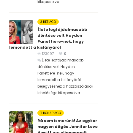
kikapcsolva
3 HÉT AGO
Élete legfájdalmasabb
döntése volt Hayden
Panettiere-nek, hogy
lemondott a kislányáról
123097
0
Élete legfájdalmasabb
döntése volt Hayden
Panettiere-nek, hogy
lemondott a kislányáról
bejegyzéshez
a hozzászólások
lehetősége kikapcsolva
11 HÓNAP AGO
Rá sem ismerünk! Az egykor
nagyon dögös Jennifer Love
Hewitt ma elhanyagolt