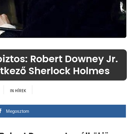
iztos: Robert Downey Jr.
etkező Sherlock Holmes
IN
HÍREK
Megosztom