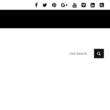
ELŐZETESEK
MOZIBEMUTATÓK
RÓLUNK