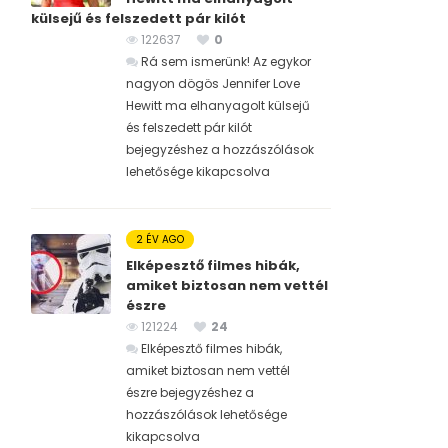
külsejű és felszedett pár kilót
122637
0
Rá sem ismerünk! Az egykor
nagyon dögös Jennifer Love
Hewitt ma elhanyagolt külsejű
és felszedett pár kilót
bejegyzéshez
a hozzászólások
lehetősége kikapcsolva
2 ÉV AGO
Elképesztő filmes hibák,
amiket biztosan nem vettél
észre
121224
24
Elképesztő filmes hibák,
amiket biztosan nem vettél
észre bejegyzéshez
a
hozzászólások lehetősége
kikapcsolva