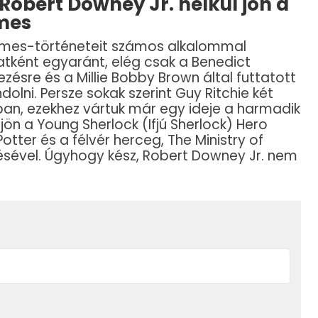
Robert Downey Jr. nélkül jön a
mes
olmes-történeteit számos alkalommal
atként egyaránt, elég csak a Benedict
sre és a Millie Bobby Brown által futtatott
olni. Persze sokak szerint Guy Ritchie két
obban, ezekhez vártuk már egy ideje a harmadik
 jön a Young Sherlock (Ifjú Sherlock) Hero
Potter és a félvér herceg, The Ministry of
sével. Úgyhogy kész, Robert Downey Jr. nem