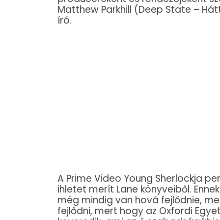
Matthew Parkhill (Deep State – Há
író.
A Prime Video Young Sherlockja per
ihletet merít Lane könyveiből. Ennek
még mindig van hová fejlődnie, mer
fejlődni, mert hogy az Oxfordi Egy