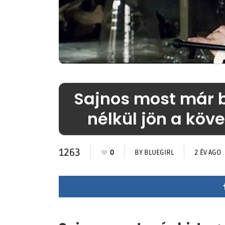
Sajnos most már b
nélkül jön a köv
1263
0
BY
BLUEGIRL
2 ÉV AGO