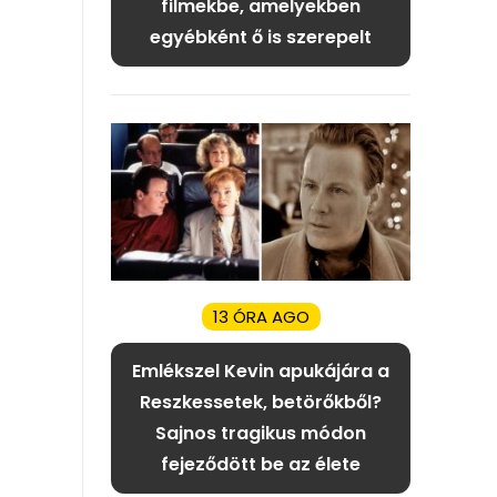
filmekbe, amelyekben
egyébként ő is szerepelt
13 ÓRA AGO
Emlékszel Kevin apukájára a
Reszkessetek, betörőkből?
Sajnos tragikus módon
fejeződött be az élete