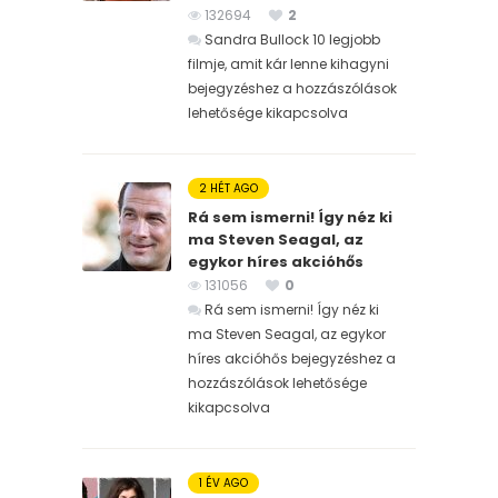
132694
2
Sandra Bullock 10 legjobb
filmje, amit kár lenne kihagyni
bejegyzéshez
a hozzászólások
lehetősége kikapcsolva
2 HÉT AGO
Rá sem ismerni! Így néz ki
ma Steven Seagal, az
egykor híres akcióhős
131056
0
Rá sem ismerni! Így néz ki
ma Steven Seagal, az egykor
híres akcióhős bejegyzéshez
a
hozzászólások lehetősége
kikapcsolva
1 ÉV AGO