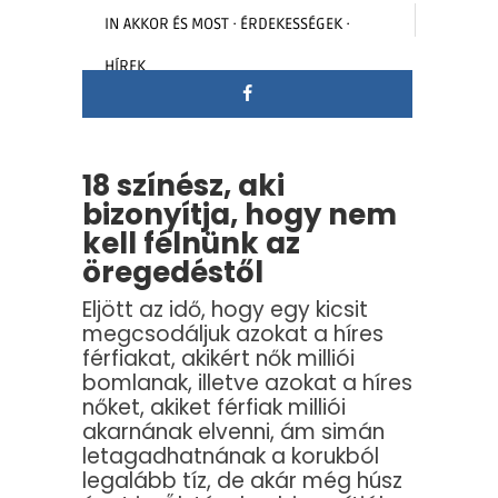
IN
AKKOR ÉS MOST
·
ÉRDEKESSÉGEK
·
HÍREK
18 színész, aki
bizonyítja, hogy nem
kell félnünk az
öregedéstől
Eljött az idő, hogy egy kicsit
megcsodáljuk azokat a híres
férfiakat, akikért nők milliói
bomlanak, illetve azokat a híres
nőket, akiket férfiak milliói
akarnának elvenni, ám simán
letagadhatnának a korukból
legalább tíz, de akár még húsz