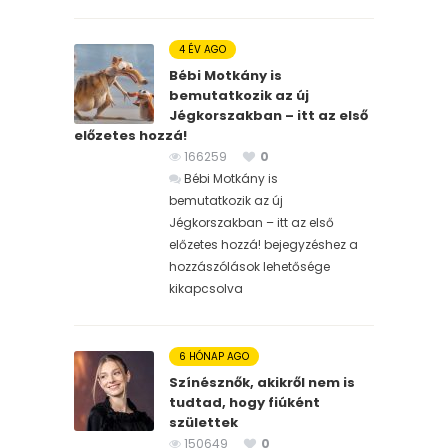
4 ÉV AGO
Bébi Motkány is
bemutatkozik az új
Jégkorszakban – itt az első
előzetes hozzá!
166259
0
Bébi Motkány is
bemutatkozik az új
Jégkorszakban – itt az első
előzetes hozzá! bejegyzéshez
a
hozzászólások lehetősége
kikapcsolva
6 HÓNAP AGO
Színésznők, akikről nem is
tudtad, hogy fiúként
születtek
150649
0