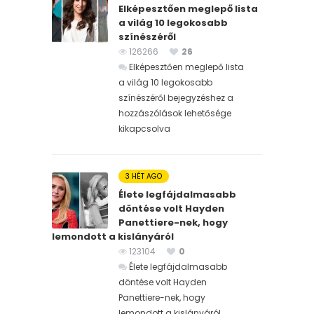
Elképesztően meglepő lista
a világ 10 legokosabb
színészéről
126266
26
Elképesztően meglepő lista
a világ 10 legokosabb
színészéről bejegyzéshez
a
hozzászólások lehetősége
kikapcsolva
3 HÉT AGO
Élete legfájdalmasabb
döntése volt Hayden
Panettiere-nek, hogy
lemondott a kislányáról
123104
0
Élete legfájdalmasabb
döntése volt Hayden
Panettiere-nek, hogy
lemondott a kislányáról