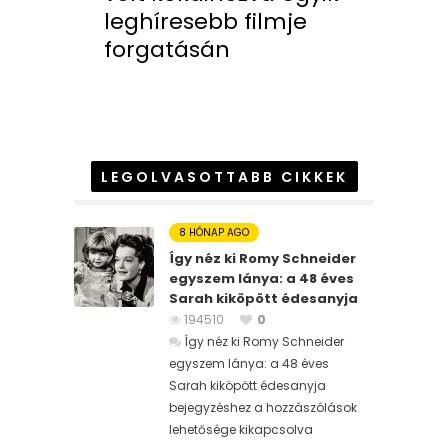
leghíresebb filmje
forgatásán
LEGOLVASOTTABB CIKKEK
8 HÓNAP AGO
Így néz ki Romy Schneider
egyszem lánya: a 48 éves
Sarah kiköpött édesanyja
194510
0
Így néz ki Romy Schneider
egyszem lánya: a 48 éves
Sarah kiköpött édesanyja
bejegyzéshez
a hozzászólások
lehetősége kikapcsolva