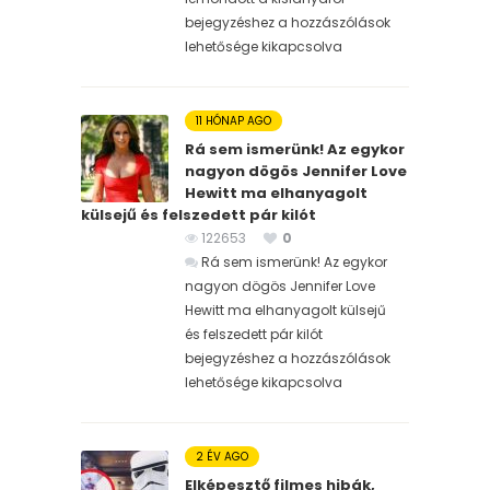
bejegyzéshez
a hozzászólások
lehetősége kikapcsolva
11 HÓNAP AGO
Rá sem ismerünk! Az egykor
nagyon dögös Jennifer Love
Hewitt ma elhanyagolt
külsejű és felszedett pár kilót
122653
0
Rá sem ismerünk! Az egykor
nagyon dögös Jennifer Love
Hewitt ma elhanyagolt külsejű
és felszedett pár kilót
bejegyzéshez
a hozzászólások
lehetősége kikapcsolva
2 ÉV AGO
Elképesztő filmes hibák,