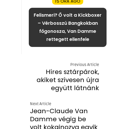
15 ÓRA AGO
Felismeri? Ő volt a Kickboxer
– Vérbosszú Bangkokban
főgonosza, Van Damme
rettegett ellenfele
Previous Article
Híres sztárpárok,
akiket szívesen újra
együtt látnánk
Next Article
Jean-Claude Van
Damme végig be
volt kokainozva egyik