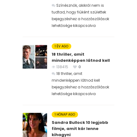
Színésznők, akikről nem is
tudtad, hogy fiúként születtek
bejegyzéshez
a hozzászólások
lehetősége kikapcsolva
1 ÉV AGO
18 thriller, amit
mindenképpen látnod kell
138415
0
18 thriller, amit
mindenképpen látnod kell
bejegyzéshez
a hozzászólások
lehetősége kikapcsolva
1 HÓNAP AGO
Sandra Bullock 10 legjobb
filmje, amit kár lenne
kihagyni