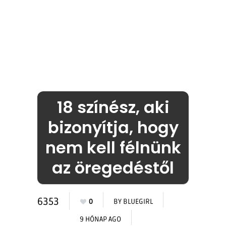
18 színész, aki
bizonyítja, hogy
nem kell félnünk
az öregedéstől
6353
0
BY
BLUEGIRL
9 HÓNAP AGO