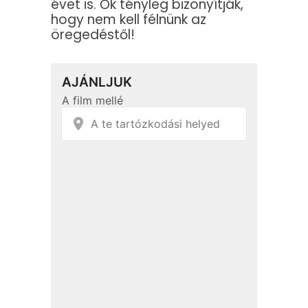
évet is. Ők tényleg bizonyítják,
hogy nem kell félnünk az
öregedéstől!