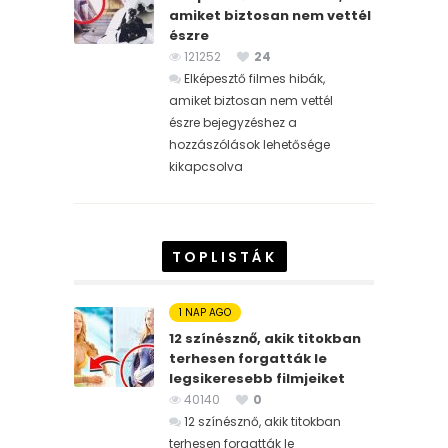
amiket biztosan nem vettél
észre
121252
24
Elképesztő filmes hibák,
amiket biztosan nem vettél
észre bejegyzéshez
a
hozzászólások lehetősége
kikapcsolva
TOPLISTÁK
1 NAP AGO
12 színésznő, akik titokban
terhesen forgatták le
legsikeresebb filmjeiket
40140
0
12 színésznő, akik titokban
terhesen forgatták le