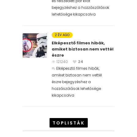
és felszedett pár kilót
bejegyzéshez
a hozzászólások
lehetősége kikapcsolva
2 ÉV AGO
Elképesztő filmes hibák,
amiket biztosan nem vettél
észre
121240
24
Elképesztő filmes hibák,
amiket biztosan nem vettél
észre bejegyzéshez
a
hozzászólások lehetősége
kikapcsolva
TOPLISTÁK