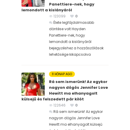
Panettiere-nek, hogy
lemondott a kislányáról
123099
0
Élete legfájdalmasabb
döntése volt Hayden
Panettiere-nek, hogy
lemondott a kislányáról
bejegyzéshez
a hozzászólások
lehetősége kikapcsolva
11 HÓNAP AGO
Rá sem ismerünk! Az egykor
nagyon dögös Jennifer Love
Hewitt ma elhanyagolt
külsejű és felszedett pár kilót
122646
0
Rá sem ismerünk! Az egykor
nagyon dögös Jennifer Love
Hewitt ma elhanyagolt külsejű