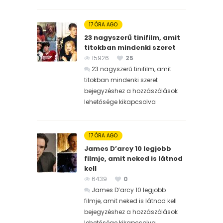
17 ÓRA AGO
23 nagyszerű tinifilm, amit
titokban mindenki szeret
15926
25
23 nagyszerű tinifilm, amit
titokban mindenki szeret
bejegyzéshez
a hozzászólások
lehetősége kikapcsolva
17 ÓRA AGO
James D’arcy 10 legjobb
filmje, amit neked is látnod
kell
6439
0
James D’arcy 10 legjobb
filmje, amit neked is látnod kell
bejegyzéshez
a hozzászólások
lehetősége kikapcsolva