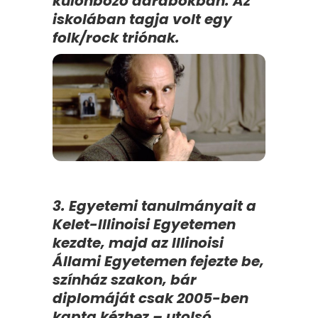
különböző darabokban. Az
iskolában tagja volt egy
folk/rock triónak.
3. Egyetemi tanulmányait a
Kelet-Illinoisi Egyetemen
kezdte, majd az Illinoisi
Állami Egyetemen fejezte be,
színház szakon, bár
diplomáját csak 2005-ben
kapta kézhez – utolsó