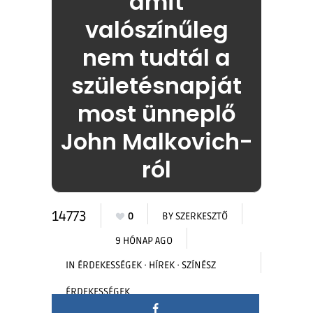
amit
valószínűleg
nem tudtál a
születésnapját
most ünneplő
John Malkovich-
ról
14773
0
BY
SZERKESZTŐ
9 HÓNAP AGO
IN
ÉRDEKESSÉGEK
·
HÍREK
·
SZÍNÉSZ
ÉRDEKESSÉGEK