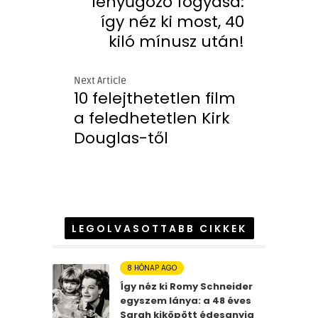
lenyűgöző fogyása:
így néz ki most, 40
kiló mínusz után!
Next Article
10 felejthetetlen film
a feledhetetlen Kirk
Douglas-től
LEGOLVASOTTABB CIKKEK
8 HÓNAP AGO
Így néz ki Romy Schneider
egyszem lánya: a 48 éves
Sarah kiköpött édesanyja