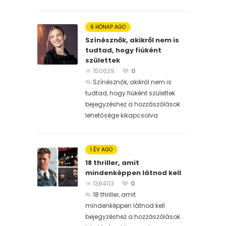
6 HÓNAP AGO
Színésznők, akikről nem is
tudtad, hogy fiúként
születtek
150639
0
Színésznők, akikről nem is
tudtad, hogy fiúként születtek
bejegyzéshez
a hozzászólások
lehetősége kikapcsolva
1 ÉV AGO
18 thriller, amit
mindenképpen látnod kell
138403
0
18 thriller, amit
mindenképpen látnod kell
bejegyzéshez
a hozzászólások