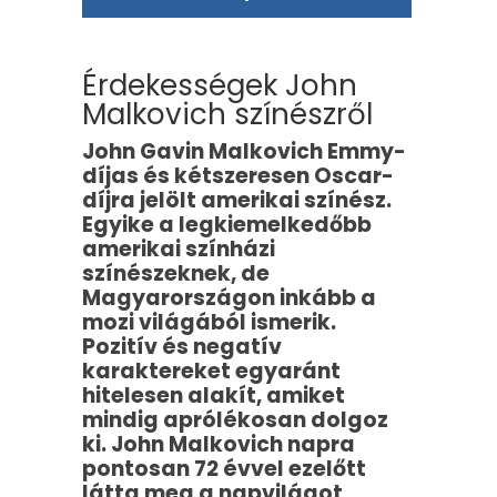
Érdekességek John
Malkovich színészről
John Gavin Malkovich Emmy-
díjas és kétszeresen Oscar-
díjra jelölt amerikai színész.
Egyike a legkiemelkedőbb
amerikai színházi
színészeknek, de
Magyarországon inkább a
mozi világából ismerik.
Pozitív és negatív
karaktereket egyaránt
hitelesen alakít, amiket
mindig aprólékosan dolgoz
ki. John Malkovich napra
pontosan 72 évvel ezelőtt
látta meg a napvilágot,