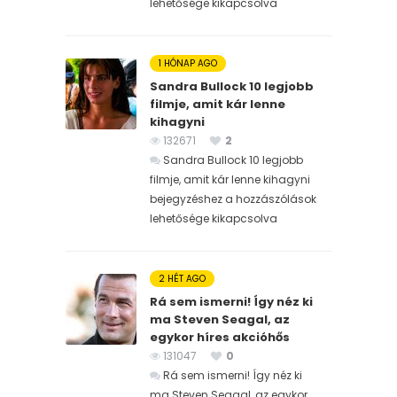
lehetősége kikapcsolva
1 HÓNAP AGO
Sandra Bullock 10 legjobb
filmje, amit kár lenne
kihagyni
132671
2
Sandra Bullock 10 legjobb
filmje, amit kár lenne kihagyni
bejegyzéshez
a hozzászólások
lehetősége kikapcsolva
2 HÉT AGO
Rá sem ismerni! Így néz ki
ma Steven Seagal, az
egykor híres akcióhős
131047
0
Rá sem ismerni! Így néz ki
ma Steven Seagal, az egykor