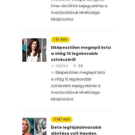
híres akcióhős bejegyzéshez
a
hozzászólások lehetősége
kikapcsolva
1 ÉV AGO
Elképesztően meglepő lista
a világ 10 legokosabb
színészéről
126254
26
Elképesztően meglepő lista
a világ 10 legokosabb
színészéről bejegyzéshez
a
hozzászólások lehetősége
kikapcsolva
3 HÉT AGO
Élete legfájdalmasabb
döntése volt Hayden