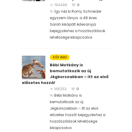
194498
0
Így néz ki Romy Schneider
egyszem lánya: a 48 éves
Sarah kiköpött édesanyja
bejegyzéshez
a hozzászólások
lehetősége kikapcsolva
4 ÉV AGO
Bébi Motkány is
bemutatkozik az új
Jégkorszakban – itt az első
előzetes hozzá!
166253
0
Bébi Motkány is
bemutatkozik az új
Jégkorszakban – itt az első
előzetes hozzá! bejegyzéshez
a
hozzászólások lehetősége
kikapcsolva