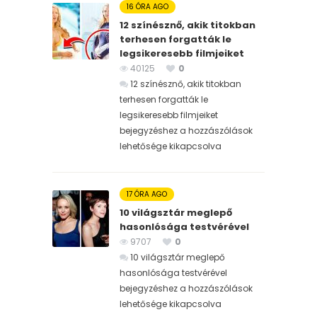
16 ÓRA AGO
12 színésznő, akik titokban
terhesen forgatták le
legsikeresebb filmjeiket
40125
0
12 színésznő, akik titokban
terhesen forgatták le
legsikeresebb filmjeiket
bejegyzéshez
a hozzászólások
lehetősége kikapcsolva
17 ÓRA AGO
10 világsztár meglepő
hasonlósága testvérével
9707
0
10 világsztár meglepő
hasonlósága testvérével
bejegyzéshez
a hozzászólások
lehetősége kikapcsolva