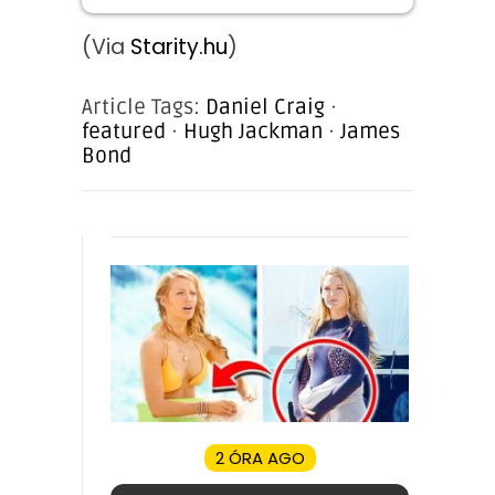
(Via
Starity.hu
)
Article Tags:
Daniel Craig
·
featured
·
Hugh Jackman
·
James
Bond
2 ÓRA AGO