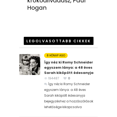
krokodilvadász, Paul
Hogan
LEGOLVASOTTABB CIKKEK
8 HÓNAP AGO
Így néz ki Romy Schneider
egyszem lánya: a 48 éves
Sarah kiköpött édesanyja
194487
0
Így néz ki Romy Schneider
egyszem lánya: a 48 éves
Sarah kiköpött édesanyja
bejegyzéshez
a hozzászólások
lehetősége kikapcsolva