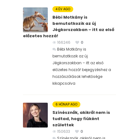
4 ÉV AGO
Bébi Motkány is
bemutatkozik az új
Jégkorszakban – itt az első
előzetes hozzá!
166246
0
Bébi Motkány is
bemutatkozik az új
Jégkorszakban – itt az első
előzetes hozzá! bejegyzéshez
a
hozzászólások lehetősége
kikapcsolva
6 HÓNAP AGO
Színésznők, akikről nem is
tudtad, hogy fiúként
születtek
150633
0
Színésznők, akikről nem is