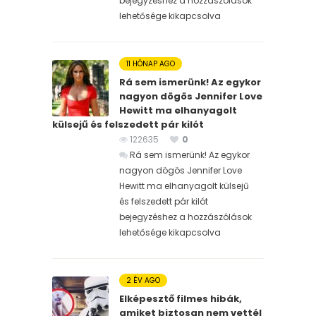
bejegyzéshez
a hozzászólások
lehetősége kikapcsolva
11 HÓNAP AGO
Rá sem ismerünk! Az egykor
nagyon dögös Jennifer Love
Hewitt ma elhanyagolt
külsejű és felszedett pár kilót
122635
0
Rá sem ismerünk! Az egykor
nagyon dögös Jennifer Love
Hewitt ma elhanyagolt külsejű
és felszedett pár kilót
bejegyzéshez
a hozzászólások
lehetősége kikapcsolva
2 ÉV AGO
Elképesztő filmes hibák,
amiket biztosan nem vettél