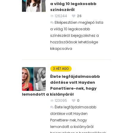
a világ 10 legokosabb
színészéről
126244
26
Elképesztően meglepő lista
a világ 10 legokosabb
színészéről bejegyzéshez
a
hozzászólások lehetősége
kikapcsolva
3 HÉT AGO
Élete legfájdalmasabb
döntése volt Hayden
Panettiere-nek, hogy
lemondott a kislányáról
123095
0
Élete legfájdalmasabb
döntése volt Hayden
Panettiere-nek, hogy
lemondott a kislányáról