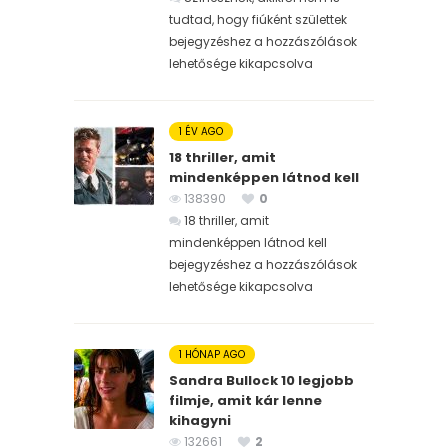
tudtad, hogy fiúként születtek
bejegyzéshez
a hozzászólások
lehetősége kikapcsolva
1 ÉV AGO
18 thriller, amit
mindenképpen látnod kell
138390
0
18 thriller, amit
mindenképpen látnod kell
bejegyzéshez
a hozzászólások
lehetősége kikapcsolva
1 HÓNAP AGO
Sandra Bullock 10 legjobb
filmje, amit kár lenne
kihagyni
132661
2