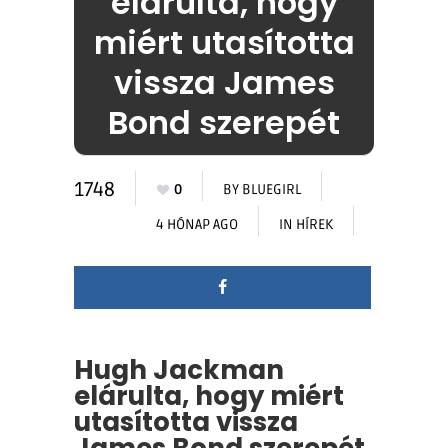
elárulta, hogy
miért utasította
vissza James
Bond szerepét
1748
0
BY
BLUEGIRL
4 HÓNAP AGO
IN
HÍREK
Hugh Jackman
elárulta, hogy miért
utasította vissza