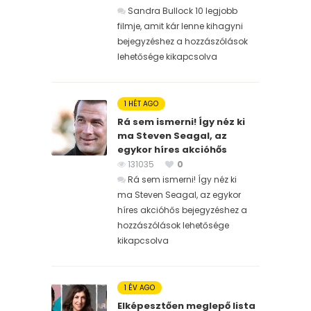
Sandra Bullock 10 legjobb
filmje, amit kár lenne kihagyni
bejegyzéshez
a hozzászólások
lehetősége kikapcsolva
1 HÉT AGO
Rá sem ismerni! Így néz ki
ma Steven Seagal, az
egykor híres akcióhős
131035
0
Rá sem ismerni! Így néz ki
ma Steven Seagal, az egykor
híres akcióhős bejegyzéshez
a
hozzászólások lehetősége
kikapcsolva
1 ÉV AGO
Elképesztően meglepő lista