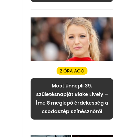
2 ÓRA AGO
Most ünnepli 39.
születésnapját Blake Lively –
Íme 8 meglepő érdekesség a
csodaszép színésznőről