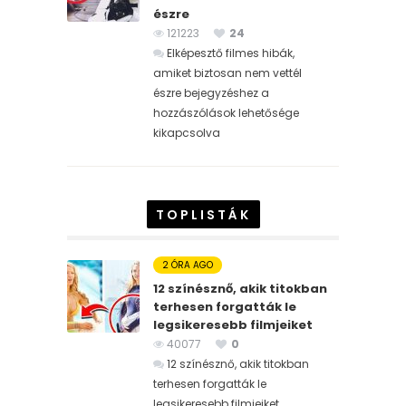
észre
121223
24
Elképesztő filmes hibák,
amiket biztosan nem vettél
észre bejegyzéshez
a
hozzászólások lehetősége
kikapcsolva
TOPLISTÁK
2 ÓRA AGO
12 színésznő, akik titokban
terhesen forgatták le
legsikeresebb filmjeiket
40077
0
12 színésznő, akik titokban
terhesen forgatták le
legsikeresebb filmjeiket