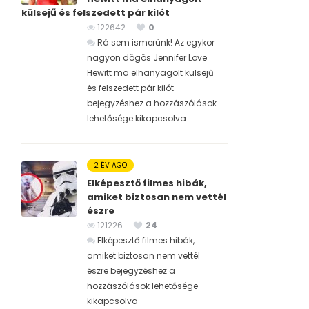
külsejű és felszedett pár kilót
122642
0
Rá sem ismerünk! Az egykor
nagyon dögös Jennifer Love
Hewitt ma elhanyagolt külsejű
és felszedett pár kilót
bejegyzéshez
a hozzászólások
lehetősége kikapcsolva
2 ÉV AGO
Elképesztő filmes hibák,
amiket biztosan nem vettél
észre
121226
24
Elképesztő filmes hibák,
amiket biztosan nem vettél
észre bejegyzéshez
a
hozzászólások lehetősége
kikapcsolva