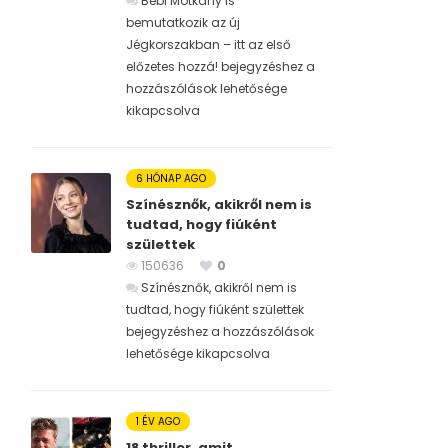
Bébi Motkány is
bemutatkozik az új
Jégkorszakban – itt az első
előzetes hozzá! bejegyzéshez
a
hozzászólások lehetősége
kikapcsolva
6 HÓNAP AGO
Színésznők, akikről nem is
tudtad, hogy fiúként
születtek
150636
0
Színésznők, akikről nem is
tudtad, hogy fiúként születtek
bejegyzéshez
a hozzászólások
lehetősége kikapcsolva
1 ÉV AGO
18 thriller, amit