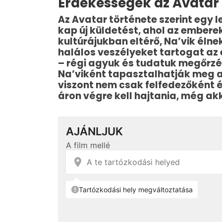
Érdekességek az Avatar 
Az Avatar története szerint egy
kap új küldetést, ahol az embere
kultúrájukban eltérő, Na’vik élne
halálos veszélyeket tartogat az 
– régi agyuk és tudatuk megőrzésé
Na’viként tapasztalhatják meg a
viszont nem csak felfedezőként é
áron végre kell hajtania, még akko