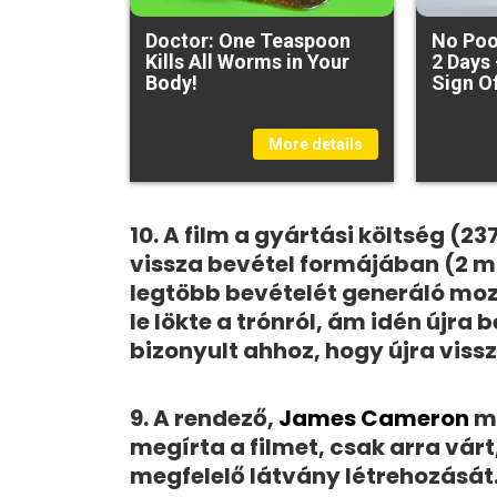
Doctor: One Teaspoon
No Poo
Kills All Worms in Your
2 Days 
Body!
Sign O
More details
10. A film a gyártási költség (23
vissza bevétel formájában (2 mil
legtöbb bevételét generáló mozi
le lökte a trónról, ám idén újr
bizonyult ahhoz, hogy újra viss
9. A rendező,
James Cameron
má
megírta a filmet, csak arra vár
megfelelő látvány létrehozását