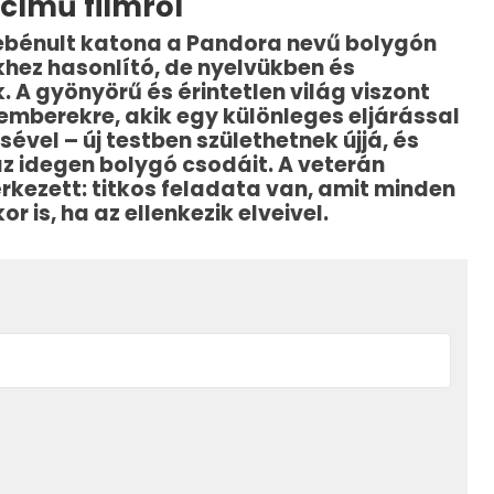
című filmről
 lebénult katona a Pandora nevű bolygón
khez hasonlító, de nyelvükben és
k. A gyönyörű és érintetlen világ viszont
emberekre, akik egy különleges eljárással
vel – új testben születhetnek újjá, és
z idegen bolygó csodáit. A veterán
rkezett: titkos feladata van, amit minden
r is, ha az ellenkezik elveivel.