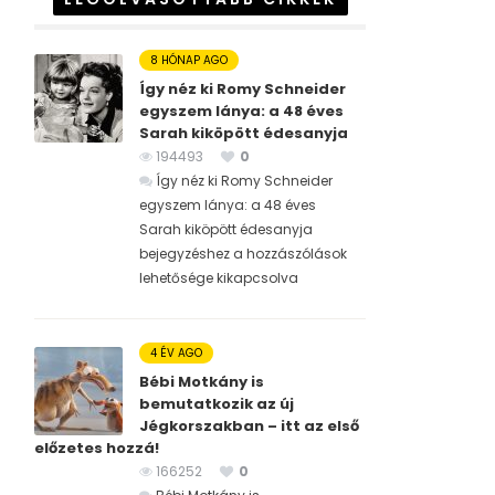
8 HÓNAP AGO
Így néz ki Romy Schneider
egyszem lánya: a 48 éves
Sarah kiköpött édesanyja
194493
0
Így néz ki Romy Schneider
egyszem lánya: a 48 éves
Sarah kiköpött édesanyja
bejegyzéshez
a hozzászólások
lehetősége kikapcsolva
4 ÉV AGO
Bébi Motkány is
bemutatkozik az új
Jégkorszakban – itt az első
előzetes hozzá!
166252
0