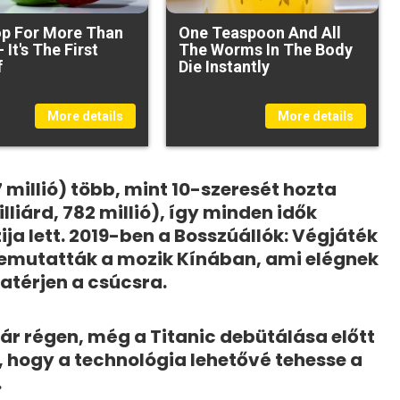
p For More Than
One Teaspoon And All
- It's The First
The Worms In The Body
f
Die Instantly
More details
More details
7 millió) több, mint 10-szeresét hozta
liárd, 782 millió), így minden idők
ja lett. 2019-ben a Bosszúállók: Végjáték
a bemutatták a mozik Kínában, ami elégnek
zatérjen a csúcsra.
r régen, még a Titanic debütálása előtt
t, hogy a technológia lehetővé tehesse a
.