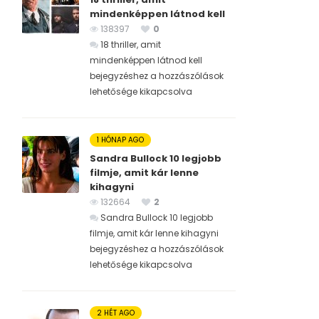
mindenképpen látnod kell
138397
0
18 thriller, amit
mindenképpen látnod kell
bejegyzéshez
a hozzászólások
lehetősége kikapcsolva
1 HÓNAP AGO
Sandra Bullock 10 legjobb
filmje, amit kár lenne
kihagyni
132664
2
Sandra Bullock 10 legjobb
filmje, amit kár lenne kihagyni
bejegyzéshez
a hozzászólások
lehetősége kikapcsolva
2 HÉT AGO