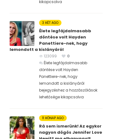
kikapcsolva
3 HÉT AGO
Élete legfájdalmasabb
döntése volt Hayden
Panettiere-nek, hogy
lemondott a kislányáról
123099
0
Élete legfájdalmasabb
döntése volt Hayden
Panettiere-nek, hogy
lemondott a kislányáról
bejegyzéshez
a hozzászólások
lehetősége kikapcsolva
11 HÓNAP AGO
Rá sem ismerünk! Az egykor
nagyon dögös Jennifer Love
Hewitt ma elhanyagolt