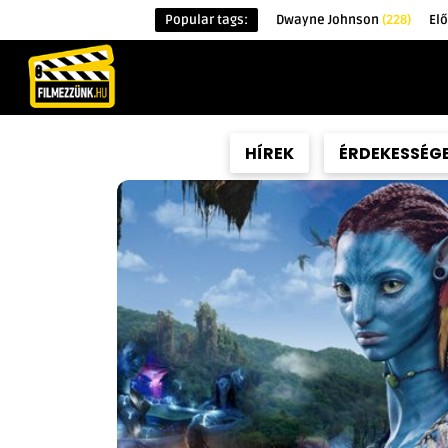
Popular tags:
Dwayne Johnson
(228)
El
KEZDŐOLDAL
HÍREK
ÉRDEKESSÉG