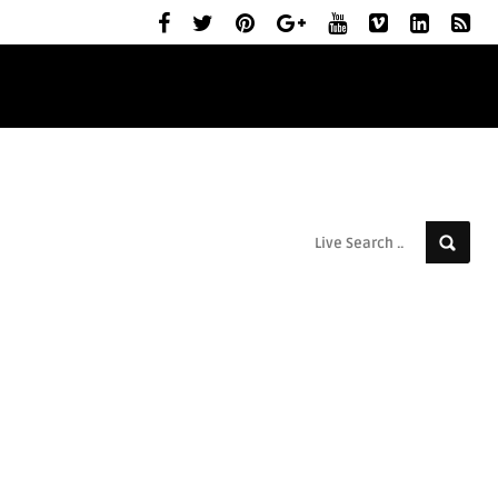
ELŐZETESEK
MOZIBEMUTATÓK
RÓLUNK