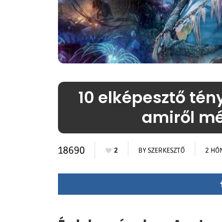
10 elképesztő tény
amiről mé
18690
2
BY
SZERKESZTŐ
2 HÓ