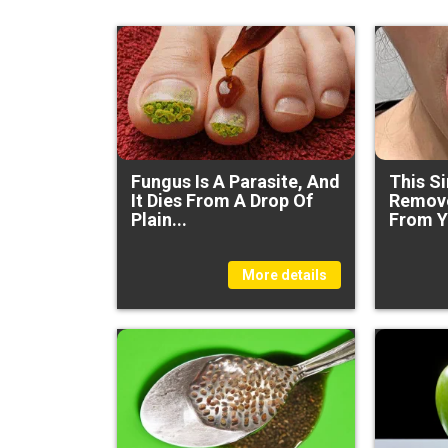
Fungus Is A Parasite, And
This S
It Dies From A Drop Of
Remove
Plain...
From Y
More details