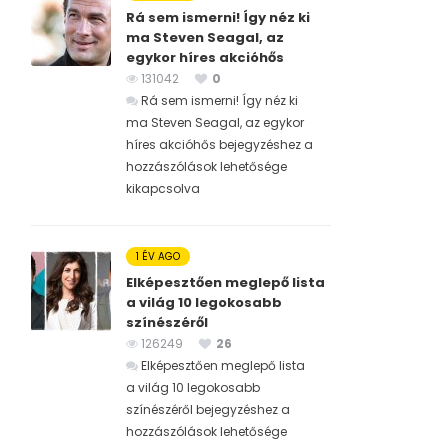
Rá sem ismerni! Így néz ki
ma Steven Seagal, az
egykor híres akcióhős
131042
0
Rá sem ismerni! Így néz ki
ma Steven Seagal, az egykor
híres akcióhős bejegyzéshez
a
hozzászólások lehetősége
kikapcsolva
1 ÉV AGO
Elképesztően meglepő lista
a világ 10 legokosabb
színészéről
126249
26
Elképesztően meglepő lista
a világ 10 legokosabb
színészéről bejegyzéshez
a
hozzászólások lehetősége