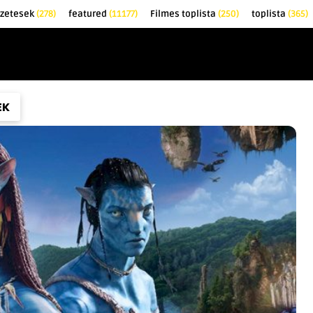
őzetesek
(278)
featured
(11177)
Filmes toplista
(250)
toplista
(365)
EK
KRITIKÁK
TOPLISTÁK
FILMAJÁNLÓ