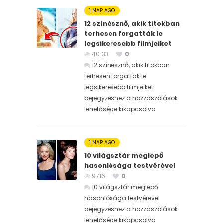
1 NAP AGO
12 színésznő, akik titokban
terhesen forgatták le
legsikeresebb filmjeiket
40133
0
12 színésznő, akik titokban
terhesen forgatták le
legsikeresebb filmjeiket
bejegyzéshez
a hozzászólások
lehetősége kikapcsolva
1 NAP AGO
10 világsztár meglepő
hasonlósága testvérével
9716
0
10 világsztár meglepő
hasonlósága testvérével
bejegyzéshez
a hozzászólások
lehetősége kikapcsolva