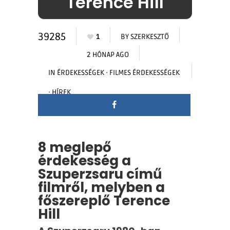
Terence Hill
39285
1
BY
SZERKESZTŐ
2 HÓNAP AGO
IN
ÉRDEKESSÉGEK
·
FILMES ÉRDEKESSÉGEK
·
HÍREK
8 meglepő
érdekesség a
Szuperzsaru című
filmről, melyben a
főszereplő Terence
Hill