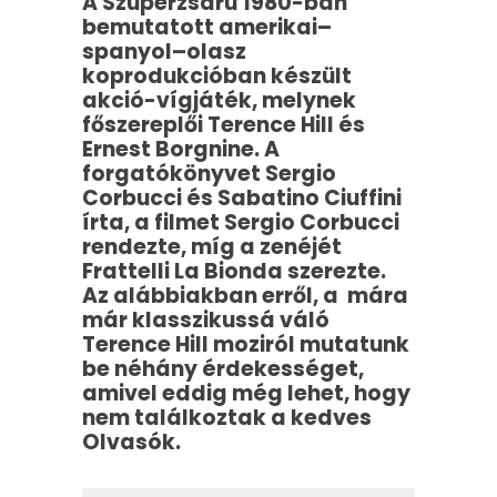
A Szuperzsaru 1980-ban
bemutatott amerikai–
spanyol–olasz
koprodukcióban készült
akció-vígjáték, melynek
főszereplői Terence Hill és
Ernest Borgnine. A
forgatókönyvet Sergio
Corbucci és Sabatino Ciuffini
írta, a filmet Sergio Corbucci
rendezte, míg a zenéjét
Frattelli La Bionda szerezte.
Az alábbiakban erről, a mára
már klasszikussá váló
Terence Hill moziról mutatunk
be néhány érdekességet,
amivel eddig még lehet, hogy
nem találkoztak a kedves
Olvasók.