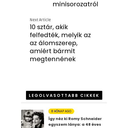
minisorozatról
Next Article
10 sztár, akik
felfedték, melyik az
az álomszerep,
amiért bármit
megtennének
LEGOLVASOTTABB CIKKEK
8 HÓNAP AGO
Így néz ki Romy Schneider
egyszem lánya: a 48 éves