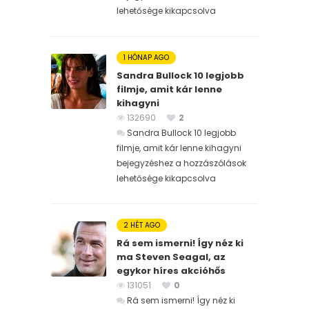
lehetősége kikapcsolva
1 HÓNAP AGO
Sandra Bullock 10 legjobb
filmje, amit kár lenne
kihagyni
132690
2
Sandra Bullock 10 legjobb
filmje, amit kár lenne kihagyni
bejegyzéshez
a hozzászólások
lehetősége kikapcsolva
2 HÉT AGO
Rá sem ismerni! Így néz ki
ma Steven Seagal, az
egykor híres akcióhős
131051
0
Rá sem ismerni! Így néz ki