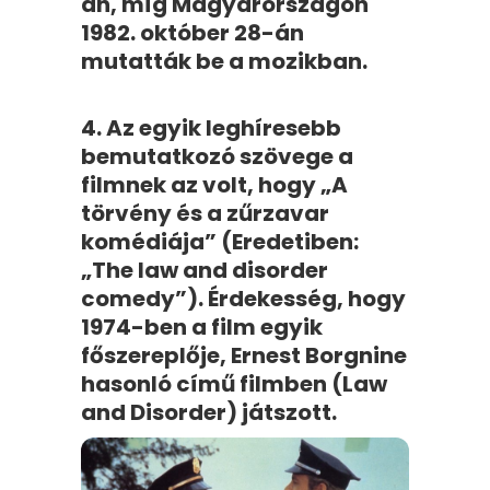
án, míg Magyarországon
1982. október 28-án
mutatták be a mozikban.
4. Az egyik leghíresebb
bemutatkozó szövege a
filmnek az volt, hogy „A
törvény és a zűrzavar
komédiája” (Eredetiben:
„The law and disorder
comedy”). Érdekesség, hogy
1974-ben a film egyik
főszereplője, Ernest Borgnine
hasonló című filmben (Law
and Disorder) játszott.