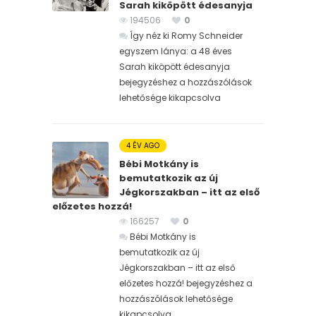
Sarah kiköpött édesanyja
194506
0
Így néz ki Romy Schneider
egyszem lánya: a 48 éves
Sarah kiköpött édesanyja
bejegyzéshez
a hozzászólások
lehetősége kikapcsolva
4 ÉV AGO
Bébi Motkány is
bemutatkozik az új
Jégkorszakban – itt az első
előzetes hozzá!
166257
0
Bébi Motkány is
bemutatkozik az új
Jégkorszakban – itt az első
előzetes hozzá! bejegyzéshez
a
hozzászólások lehetősége
kikapcsolva