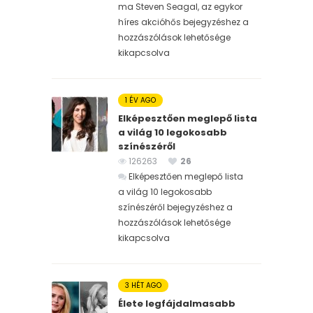
ma Steven Seagal, az egykor
híres akcióhős bejegyzéshez
a
hozzászólások lehetősége
kikapcsolva
1 ÉV AGO
Elképesztően meglepő lista
a világ 10 legokosabb
színészéről
126263
26
Elképesztően meglepő lista
a világ 10 legokosabb
színészéről bejegyzéshez
a
hozzászólások lehetősége
kikapcsolva
3 HÉT AGO
Élete legfájdalmasabb