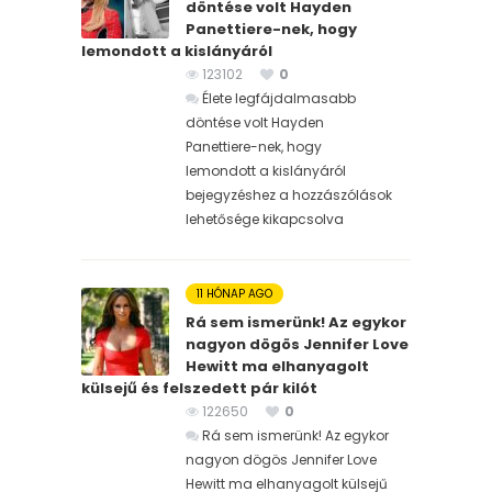
döntése volt Hayden
Panettiere-nek, hogy
lemondott a kislányáról
123102
0
Élete legfájdalmasabb
döntése volt Hayden
Panettiere-nek, hogy
lemondott a kislányáról
bejegyzéshez
a hozzászólások
lehetősége kikapcsolva
11 HÓNAP AGO
Rá sem ismerünk! Az egykor
nagyon dögös Jennifer Love
Hewitt ma elhanyagolt
külsejű és felszedett pár kilót
122650
0
Rá sem ismerünk! Az egykor
nagyon dögös Jennifer Love
Hewitt ma elhanyagolt külsejű