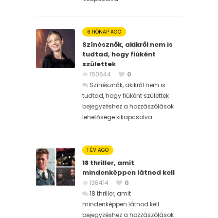
6 HÓNAP AGO
Színésznők, akikről nem is
tudtad, hogy fiúként
születtek
150644
0
Színésznők, akikről nem is
tudtad, hogy fiúként születtek
bejegyzéshez
a hozzászólások
lehetősége kikapcsolva
1 ÉV AGO
18 thriller, amit
mindenképpen látnod kell
138414
0
18 thriller, amit
mindenképpen látnod kell
bejegyzéshez
a hozzászólások