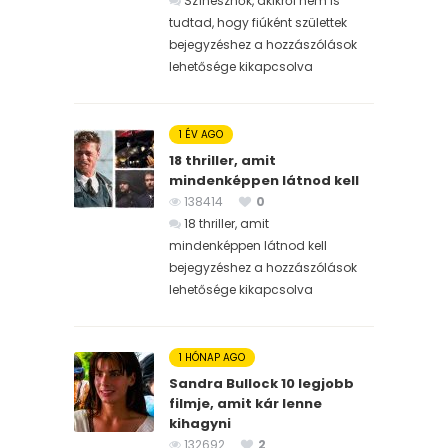
Színésznők, akikről nem is
tudtad, hogy fiúként születtek
bejegyzéshez
a hozzászólások
lehetősége kikapcsolva
1 ÉV AGO
18 thriller, amit
mindenképpen látnod kell
138414
0
18 thriller, amit
mindenképpen látnod kell
bejegyzéshez
a hozzászólások
lehetősége kikapcsolva
1 HÓNAP AGO
Sandra Bullock 10 legjobb
filmje, amit kár lenne
kihagyni
132692
2