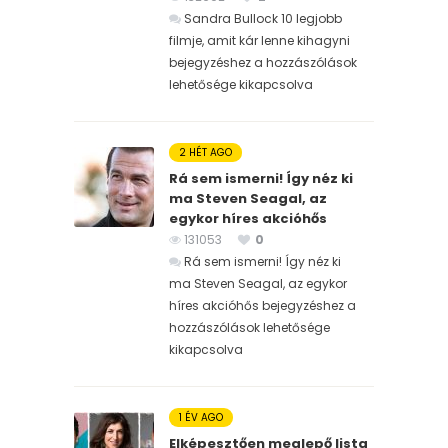
Sandra Bullock 10 legjobb
filmje, amit kár lenne kihagyni
bejegyzéshez
a hozzászólások
lehetősége kikapcsolva
2 HÉT AGO
Rá sem ismerni! Így néz ki
ma Steven Seagal, az
egykor híres akcióhős
131053
0
Rá sem ismerni! Így néz ki
ma Steven Seagal, az egykor
híres akcióhős bejegyzéshez
a
hozzászólások lehetősége
kikapcsolva
1 ÉV AGO
Elképesztően meglepő lista