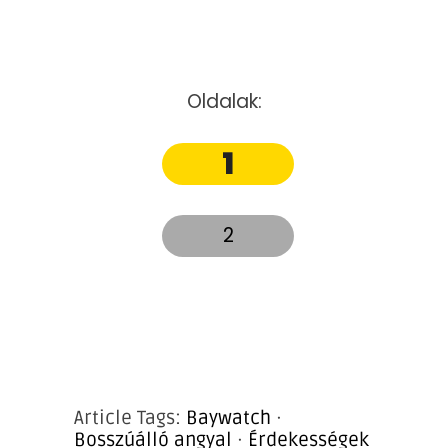
Oldalak:
1
2
Article Tags:
Baywatch
·
Bosszúálló angyal
·
Érdekességek