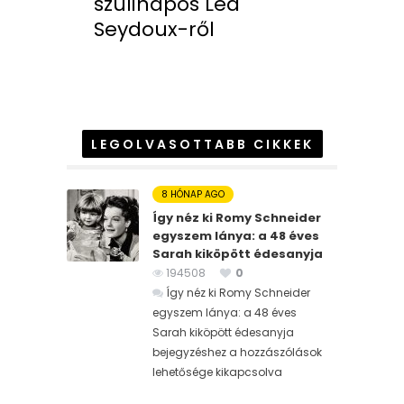
szülinapos Léa
Seydoux-ről
LEGOLVASOTTABB CIKKEK
8 HÓNAP AGO
Így néz ki Romy Schneider
egyszem lánya: a 48 éves
Sarah kiköpött édesanyja
194508
0
Így néz ki Romy Schneider
egyszem lánya: a 48 éves
Sarah kiköpött édesanyja
bejegyzéshez
a hozzászólások
lehetősége kikapcsolva