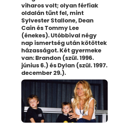
viharos volt; olyan férfiak
oldalán tűnt fel, mint
Sylvester Stallone, Dean
Cain és Tommy Lee
(énekes). Utóbbival négy
nap ismertség után kötöttek
házasságot. Két gyermeke
van: Brandon (szül. 1996.
június 6.) és Dylan (szül. 1997.
december 29.).