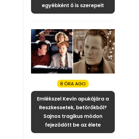
egyébként ő is szerepelt
8 ÓRA AGO
Emlékszel Kevin apukájára a
Reszkessetek, betörőkből?
Sajnos tragikus módon
fejeződött be az élete