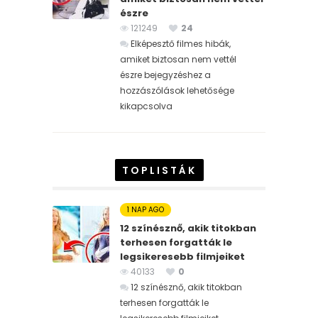
észre
121249
24
Elképesztő filmes hibák,
amiket biztosan nem vettél
észre bejegyzéshez
a
hozzászólások lehetősége
kikapcsolva
TOPLISTÁK
1 NAP AGO
12 színésznő, akik titokban
terhesen forgatták le
legsikeresebb filmjeiket
40133
0
12 színésznő, akik titokban
terhesen forgatták le