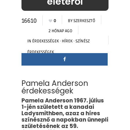
életéről
16610
0
BY
SZERKESZTŐ
2 HÓNAP AGO
IN
ÉRDEKESSÉGEK
·
HÍREK
·
SZÍNÉSZ
ÉRDEKESSÉGEK
Pamela Anderson
érdekességek
Pamela Anderson 1967. július
1-jén született a kanadai
Ladysmithben, azaz a híres
színésznő a napokban ünnepli
születésének az 59.