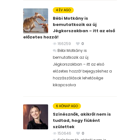
4 ÉV AGO
Bébi Motkány is
bemutatkozik az új
Jégkorszakban – itt az első
előzetes hozzá!
166259
0
Bébi Motkány is
bemutatkozik az új
Jégkorszakban – itt az első
előzetes hozzá! bejegyzéshez
a
hozzászólások lehetősége
kikapcsolva
6 HÓNAP AGO
Színésznők, akikről nem is
tudtad, hogy fiúként
születtek
150646
0