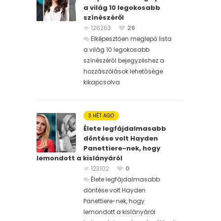
a világ 10 legokosabb
színészéről
126263
26
Elképesztően meglepő lista
a világ 10 legokosabb
színészéről bejegyzéshez
a
hozzászólások lehetősége
kikapcsolva
3 HÉT AGO
Élete legfájdalmasabb
döntése volt Hayden
Panettiere-nek, hogy
lemondott a kislányáról
123102
0
Élete legfájdalmasabb
döntése volt Hayden
Panettiere-nek, hogy
lemondott a kislányáról