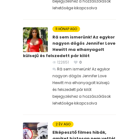
bejegyzéshez
a hozzászólások
lehetősége kikapcsolva
11 HÓNAP AGO
Rá sem ismerünk! Az egykor
nagyon dögös Jennifer Love
Hewitt ma elhanyagolt
külsejű és felszedett pár kilót
122651
0
Rá sem ismerünk! Az egykor
nagyon dögös Jennifer Love
Hewitt ma elhanyagolt külsejű
és felszedett pár kilót
bejegyzéshez
a hozzászólások
lehetősége kikapcsolva
2 ÉV AGO
Elképesztő filmes hibák,
amiket biztosan nem vettél