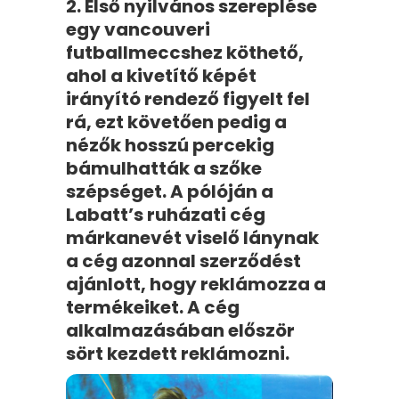
2. Első nyilvános szereplése
egy vancouveri
futballmeccshez köthető,
ahol a kivetítő képét
irányító rendező figyelt fel
rá, ezt követően pedig a
nézők hosszú percekig
bámulhatták a szőke
szépséget. A pólóján a
Labatt’s ruházati cég
márkanevét viselő lánynak
a cég azonnal szerződést
ajánlott, hogy reklámozza a
termékeiket. A cég
alkalmazásában először
sört kezdett reklámozni.