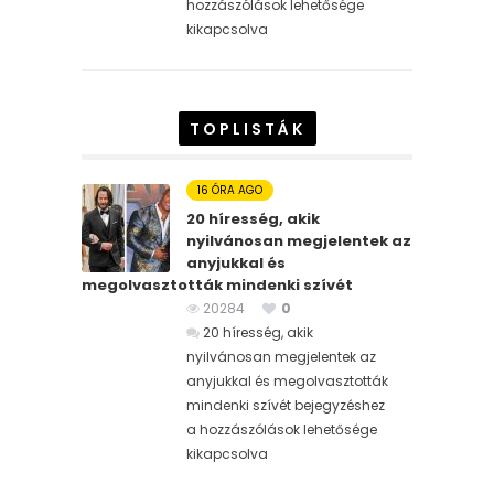
hozzászólások lehetősége
kikapcsolva
TOPLISTÁK
16 ÓRA AGO
20 híresség, akik
nyilvánosan megjelentek az
anyjukkal és
megolvasztották mindenki szívét
20284
0
20 híresség, akik
nyilvánosan megjelentek az
anyjukkal és megolvasztották
mindenki szívét bejegyzéshez
a hozzászólások lehetősége
kikapcsolva