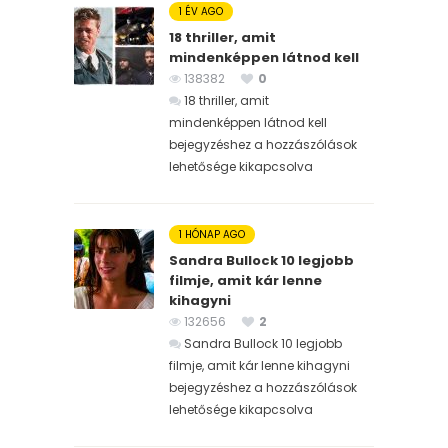
1 ÉV AGO
18 thriller, amit
mindenképpen látnod kell
138382
0
18 thriller, amit
mindenképpen látnod kell
bejegyzéshez
a hozzászólások
lehetősége kikapcsolva
1 HÓNAP AGO
Sandra Bullock 10 legjobb
filmje, amit kár lenne
kihagyni
132656
2
Sandra Bullock 10 legjobb
filmje, amit kár lenne kihagyni
bejegyzéshez
a hozzászólások
lehetősége kikapcsolva