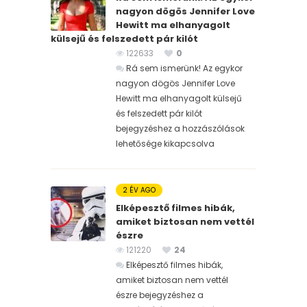
nagyon dögös Jennifer Love
Hewitt ma elhanyagolt
külsejű és felszedett pár kilót
122633
0
Rá sem ismerünk! Az egykor
nagyon dögös Jennifer Love
Hewitt ma elhanyagolt külsejű
és felszedett pár kilót
bejegyzéshez
a hozzászólások
lehetősége kikapcsolva
2 ÉV AGO
Elképesztő filmes hibák,
amiket biztosan nem vettél
észre
121220
24
Elképesztő filmes hibák,
amiket biztosan nem vettél
észre bejegyzéshez
a