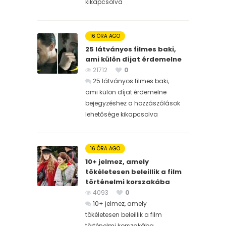
kikapcsolva
16 ÓRA AGO
25 látványos filmes baki,
ami külön díjat érdemelne
21712
0
25 látványos filmes baki,
ami külön díjat érdemelne
bejegyzéshez
a hozzászólások
lehetősége kikapcsolva
16 ÓRA AGO
10+ jelmez, amely
tökéletesen beleillik a film
történelmi korszakába
4093
0
10+ jelmez, amely
tökéletesen beleillik a film
történelmi korszakába