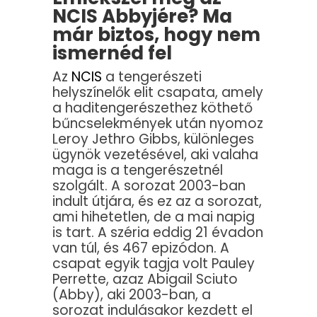
NCIS Abbyjére? Ma
már biztos, hogy nem
ismernéd fel
Az
NCIS
a tengerészeti
helyszínelők elit csapata, amely
a haditengerészethez köthető
bűncselekmények után nyomoz
Leroy Jethro Gibbs, különleges
ügynök vezetésével, aki valaha
maga is a tengerészetnél
szolgált. A sorozat 2003-ban
indult útjára, és ez az a sorozat,
ami hihetetlen, de a mai napig
is tart. A széria eddig 21 évadon
van túl, és 467 epizódon. A
csapat egyik tagja volt Pauley
Perrette, azaz Abigail Sciuto
(Abby), aki 2003-ban, a
sorozat indulásakor kezdett el