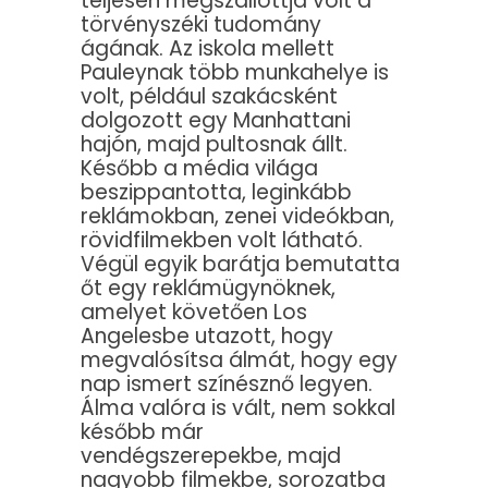
teljesen megszállottja volt a
törvényszéki tudomány
ágának. Az iskola mellett
Pauleynak több munkahelye is
volt, például szakácsként
dolgozott egy Manhattani
hajón, majd pultosnak állt.
Később a média világa
beszippantotta, leginkább
reklámokban, zenei videókban,
rövidfilmekben volt látható.
Végül egyik barátja bemutatta
őt egy reklámügynöknek,
amelyet követően Los
Angelesbe utazott, hogy
megvalósítsa álmát, hogy egy
nap ismert színésznő legyen.
Álma valóra is vált, nem sokkal
később már
vendégszerepekbe, majd
nagyobb filmekbe, sorozatba