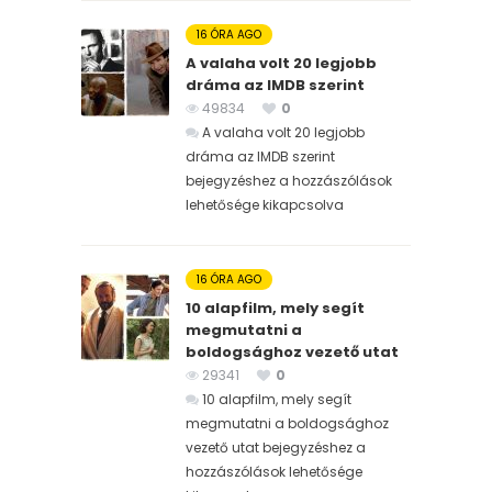
16 ÓRA AGO
A valaha volt 20 legjobb
dráma az IMDB szerint
49834
0
A valaha volt 20 legjobb
dráma az IMDB szerint
bejegyzéshez
a hozzászólások
lehetősége kikapcsolva
16 ÓRA AGO
10 alapfilm, mely segít
megmutatni a
boldogsághoz vezető utat
29341
0
10 alapfilm, mely segít
megmutatni a boldogsághoz
vezető utat bejegyzéshez
a
hozzászólások lehetősége