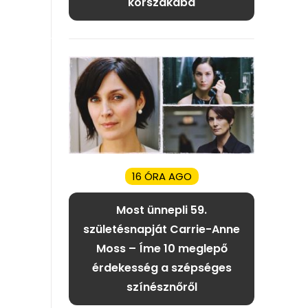
korszakába
16 ÓRA AGO
Most ünnepli 59.
születésnapját Carrie-Anne
Moss – Íme 10 meglepő
érdekesség a szépséges
színésznőről