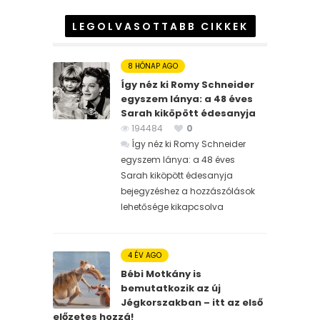
LEGOLVASOTTABB CIKKEK
8 HÓNAP AGO
Így néz ki Romy Schneider
egyszem lánya: a 48 éves
Sarah kiköpött édesanyja
194484
0
Így néz ki Romy Schneider
egyszem lánya: a 48 éves
Sarah kiköpött édesanyja
bejegyzéshez
a hozzászólások
lehetősége kikapcsolva
4 ÉV AGO
Bébi Motkány is
bemutatkozik az új
Jégkorszakban – itt az első
előzetes hozzá!