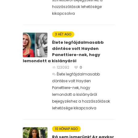
hozzászólások lehetősége
kikapcsolva
3 HÉT AGO
Élete legfájdalmasabb
döntése volt Hayden
Panettiere-nek, hogy
lemondott a kislányáról
123092
0
Élete legfájdalmasabb
döntése volt Hayden
Panettiere-nek, hogy
lemondott a kislányáról
bejegyzéshez
a hozzászólások
lehetősége kikapcsolva
10 HÓNAP AGO
Rá sem ismerünk! Az egykor