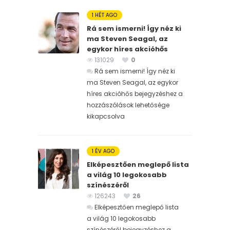
1 HÉT AGO
Rá sem ismerni! Így néz ki
ma Steven Seagal, az
egykor híres akcióhős
131029
0
Rá sem ismerni! Így néz ki
ma Steven Seagal, az egykor
híres akcióhős bejegyzéshez
a
hozzászólások lehetősége
kikapcsolva
1 ÉV AGO
Elképesztően meglepő lista
a világ 10 legokosabb
színészéről
126243
26
Elképesztően meglepő lista
a világ 10 legokosabb
színészéről bejegyzéshez
a