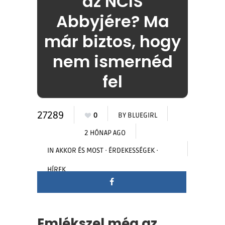
az NCIS
Abbyjére? Ma
már biztos, hogy
nem ismernéd
fel
27289
0
BY
BLUEGIRL
2 HÓNAP AGO
IN
AKKOR ÉS MOST
·
ÉRDEKESSÉGEK
·
HÍREK
Emlékszel még az