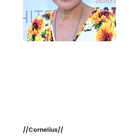
//Cornelius//