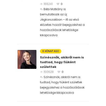
166241
0
Bébi Motkány is
bemutatkozik az új
Jégkorszakban – itt az első
előzetes hozzá! bejegyzéshez
a
hozzászólások lehetősége
kikapcsolva
6 HÓNAP AGO
Színésznők, akikről nem is
tudtad, hogy fiúként
születtek
150628
0
Színésznők, akikről nem is
tudtad, hogy fiúként születtek
bejegyzéshez
a hozzászólások
lehetősége kikapcsolva