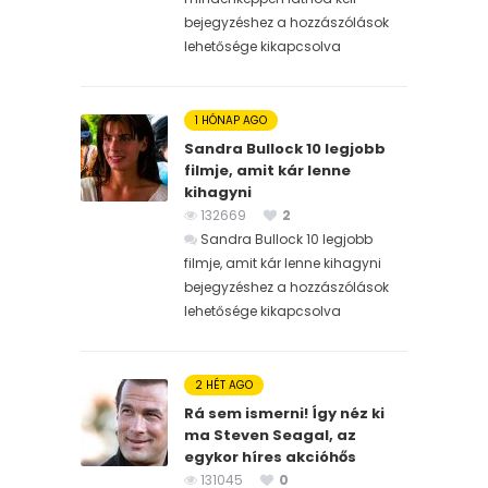
bejegyzéshez
a hozzászólások
lehetősége kikapcsolva
1 HÓNAP AGO
Sandra Bullock 10 legjobb
filmje, amit kár lenne
kihagyni
132669
2
Sandra Bullock 10 legjobb
filmje, amit kár lenne kihagyni
bejegyzéshez
a hozzászólások
lehetősége kikapcsolva
2 HÉT AGO
Rá sem ismerni! Így néz ki
ma Steven Seagal, az
egykor híres akcióhős
131045
0