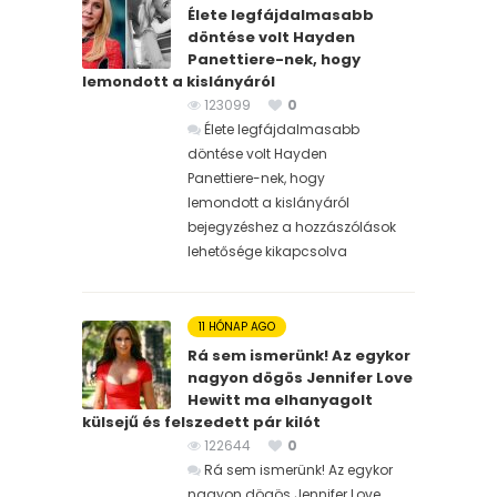
Élete legfájdalmasabb
döntése volt Hayden
Panettiere-nek, hogy
lemondott a kislányáról
123099
0
Élete legfájdalmasabb
döntése volt Hayden
Panettiere-nek, hogy
lemondott a kislányáról
bejegyzéshez
a hozzászólások
lehetősége kikapcsolva
11 HÓNAP AGO
Rá sem ismerünk! Az egykor
nagyon dögös Jennifer Love
Hewitt ma elhanyagolt
külsejű és felszedett pár kilót
122644
0
Rá sem ismerünk! Az egykor
nagyon dögös Jennifer Love