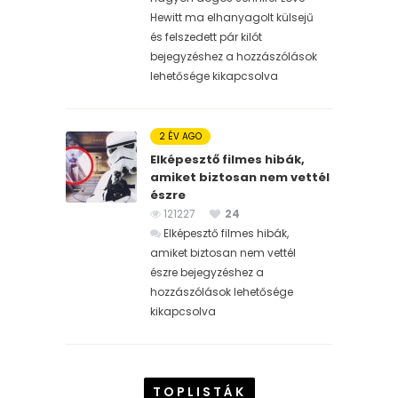
Hewitt ma elhanyagolt külsejű
és felszedett pár kilót
bejegyzéshez
a hozzászólások
lehetősége kikapcsolva
2 ÉV AGO
Elképesztő filmes hibák,
amiket biztosan nem vettél
észre
121227
24
Elképesztő filmes hibák,
amiket biztosan nem vettél
észre bejegyzéshez
a
hozzászólások lehetősége
kikapcsolva
TOPLISTÁK