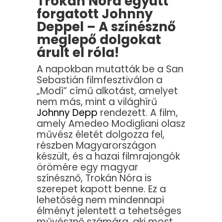
Trokán Nóra együtt
forgatott Johnny
Deppel – A színésznő
meglepő dolgokat
árult el róla!
A napokban mutatták be a San
Sebastián filmfesztiválon a
„Modì” című alkotást, amelyet
nem más, mint a világhírű
Johnny Depp
rendezett. A film,
amely Amedeo Modigliani olasz
művész életét dolgozza fel,
részben Magyarországon
készült, és a hazai filmrajongók
örömére egy magyar
színésznő, Trokán Nóra is
szerepet kapott benne. Ez a
lehetőség nem mindennapi
élményt jelentett a tehetséges
művésznő számára, aki most