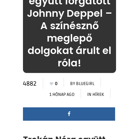
együtt forgatott
Johnny Deppel –
A színésznő
meglepő
dolgokat árult el
róla!
4882
0
BY
BLUEGIRL
1 HÓNAP AGO
IN
HÍREK