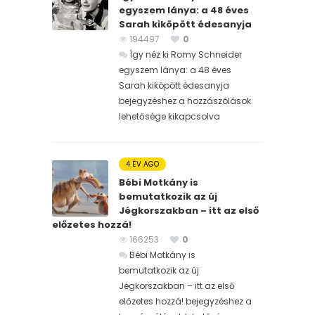
egyszem lánya: a 48 éves
Sarah kiköpött édesanyja
194497
0
Így néz ki Romy Schneider
egyszem lánya: a 48 éves
Sarah kiköpött édesanyja
bejegyzéshez
a hozzászólások
lehetősége kikapcsolva
4 ÉV AGO
Bébi Motkány is
bemutatkozik az új
Jégkorszakban – itt az első
előzetes hozzá!
166253
0
Bébi Motkány is
bemutatkozik az új
Jégkorszakban – itt az első
előzetes hozzá! bejegyzéshez
a