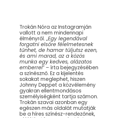
Trokán Nóra az Instagramján
vallott a nem mindennapi
élményről. „
Egy legendával
forgatni elsőre félelmetesnek
tűnhet, de hamar túljutsz ezen,
és ami marad, az a közös
munka egy kedves, alázatos
emberrel
” – írta bejegyzésében
a színésznő. Ez a kijelentés
sokakat meglephet, hiszen
Johnny Deppet a közvélemény
gyakran ellentmondásos
személyiségként tartja számon.
Trokán szavai azonban egy
egészen más oldalát mutatják
be a híres színész-rendezőnek,