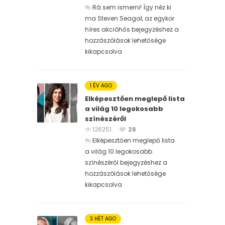
Rá sem ismerni! Így néz ki
ma Steven Seagal, az egykor
híres akcióhős bejegyzéshez
a
hozzászólások lehetősége
kikapcsolva
1 ÉV AGO
Elképesztően meglepő lista
a világ 10 legokosabb
színészéről
126251
26
Elképesztően meglepő lista
a világ 10 legokosabb
színészéről bejegyzéshez
a
hozzászólások lehetősége
kikapcsolva
3 HÉT AGO