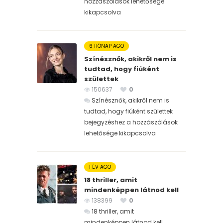
hozzászólások lehetősége
kikapcsolva
6 HÓNAP AGO
Színésznők, akikről nem is
tudtad, hogy fiúként
születtek
150637
0
Színésznők, akikről nem is
tudtad, hogy fiúként születtek
bejegyzéshez
a hozzászólások
lehetősége kikapcsolva
1 ÉV AGO
18 thriller, amit
mindenképpen látnod kell
138399
0
18 thriller, amit
mindenképpen látnod kell