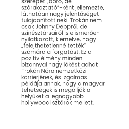
szerepét „apró, de
szórakoztató”-ként jellemezte,
láthatóan nagy jelentőséget
tulajdonított neki. Trokán nem
csak Johnny Deppről, de
színésztársairól is elismerően
nyilatkozott, kiemelve, hogy
„felejthetetlenné tették”
számára a forgatást. Ez a
pozitív élmény minden
bizonnyal nagy lökést adhat
Trokán Nóra nemzetközi
karrierjének, és izgalmas
példája annak, hogy a magyar
tehetségek is megállják a
helyüket a legnagyobb
hollywoodi sztárok mellett.