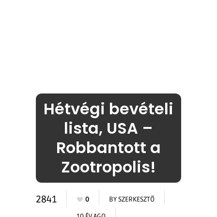
Hétvégi bevételi
lista, USA –
Robbantott a
Zootropolis!
2841
0
BY
SZERKESZTŐ
10 ÉV AGO