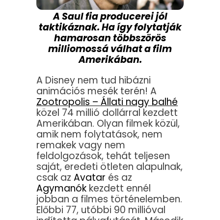
A Saul fia producerei jól
taktikáznak. Ha így folytatják
hamarosan többszörös
milliomossá válhat a film
Amerikában.
A Disney nem tud hibázni
animációs mesék terén! A
Zootropolis – Állati nagy balhé
közel 74 millió dollárral kezdett
Amerikában. Olyan filmek közül,
amik nem folytatások, nem
remakek vagy nem
feldolgozások, tehát teljesen
saját, eredeti ötleten alapulnak,
csak az
Avatar
és az
Agymanók
kezdett ennél
jobban a filmes történelemben.
Előbbi 77, utóbbi 90 millióval