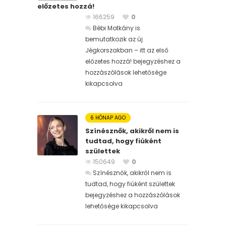
előzetes hozzá!
166259
0
Bébi Motkány is
bemutatkozik az új
Jégkorszakban – itt az első
előzetes hozzá! bejegyzéshez
a
hozzászólások lehetősége
kikapcsolva
6 HÓNAP AGO
Színésznők, akikről nem is
tudtad, hogy fiúként
születtek
150649
0
Színésznők, akikről nem is
tudtad, hogy fiúként születtek
bejegyzéshez
a hozzászólások
lehetősége kikapcsolva