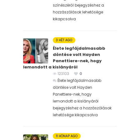
színészéről bejegyzéshez
a
hozzászólások lehetősége
kikapcsolva
3 HÉT AGO
Élete legfájdalmasabb
döntése volt Hayden
Panettiere-nek, hogy
lemondott a kislányáról
123103
0
Élete legfájdalmasabb
döntése volt Hayden
Panettiere-nek, hogy
lemondott a kislányáról
bejegyzéshez
a hozzászólások
lehetősége kikapcsolva
11 HÓNAP AGO