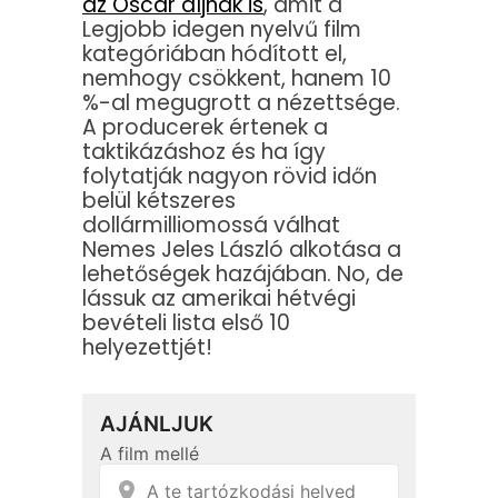
az Oscar díjnak is
, amit a
Legjobb idegen nyelvű film
kategóriában hódított el,
nemhogy csökkent, hanem 10
%-al megugrott a nézettsége.
A producerek értenek a
taktikázáshoz és ha így
folytatják nagyon rövid időn
belül kétszeres
dollármilliomossá válhat
Nemes Jeles László alkotása a
lehetőségek hazájában. No, de
lássuk az amerikai hétvégi
bevételi lista első 10
helyezettjét!