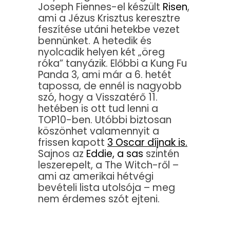
Joseph Fiennes-el készült
Risen
,
ami a Jézus Krisztus keresztre
feszítése utáni hetekbe vezet
bennünket. A hetedik és
nyolcadik helyen két „öreg
róka” tanyázik. Előbbi a Kung Fu
Panda 3, ami már a 6. hetét
tapossa, de ennél is nagyobb
szó, hogy a Visszatérő 11.
hetében is ott tud lenni a
TOP10-ben. Utóbbi biztosan
köszönhet valamennyit a
frissen kapott
3 Oscar díjnak is.
Sajnos az
Eddie, a sas
szintén
leszerepelt, a The Witch-ről –
ami az amerikai hétvégi
bevételi lista utolsója – meg
nem érdemes szót ejteni.