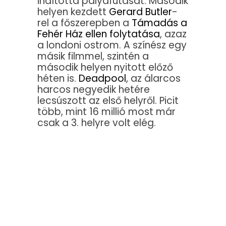
indította pályafutását. Második
helyen kezdett
Gerard Butler
-
rel a főszerepben a
Támadás a
Fehér Ház ellen folytatása
, azaz
a londoni ostrom. A színész egy
másik filmmel, szintén a
második helyen nyitott előző
héten is.
Deadpool
, az álarcos
harcos negyedik hetére
lecsúszott az első helyről. Picit
több, mint 16 millió most már
csak a 3. helyre volt elég.