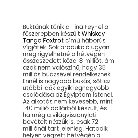
Buktának tűnik a Tina Fey-el a
főszerepben készült
Whiskey
Tango Foxtrot
című háborús
vígjáték. Sok produkció ugyan
megirigyelhetné a hétvégén
összeszedett közel 8 milliót, ám
azok nem valószínű, hogy 35
milliós büdzsével rendelkeznek.
Ennél is nagyobb bukás, sőt az
utóbbi idők egyik legnagyobb
csalódása az Egyiptom istenei.
Az alkotás nem kevesebb, mint
140 millió dollárból készült, és
ha még a világviszonylati
bevételt nézzük is, csak 72
milliónál tart jelenleg. Hatodik
helyen végzett hétvégén a