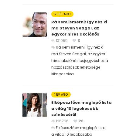
2 HÉT AGO
Rá sem ismerni! Így néz ki
ma Steven Seagal, az
egykor híres akcióhős
131055
0
Rá sem ismerni! Így néz ki
ma Steven Seagal, az egykor
híres akcióhős bejegyzéshez
a
hozzászólások lehetősége
kikapcsolva
1 ÉV AGO
Elképesztően meglepő lista
a világ 10 legokosabb
színészéről
126266
26
Elképesztően meglepő lista
a világ 10 legokosabb