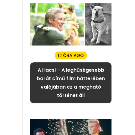
12 ÓRA AGO
A Hacsi – A leghűségesebb
barát című film hátterében
valójában ez a megható
történet áll