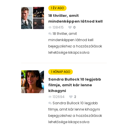
1 ÉV AGO
18 thriller, amit
mindenképpen látnod kell
138415
0
18 thriller, amit
mindenképpen látnod kell
bejegyzéshez
a hozzászólások
lehetősége kikapcsolva
1 HÓNAP AGO
Sandra Bullock 10 legjobb
filmje, amit kár lenne
kihagyni
132694
2
Sandra Bullock 10 legjobb
filmje, amit kár lenne kihagyni
bejegyzéshez
a hozzászólások
lehetősége kikapcsolva