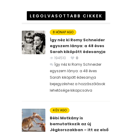
LEGOLVASOTTABB CIKKEK
8 HÓNAP AGO
Így néz ki Romy Schneider
egyszem lánya: a 48 éves
Sarah kiköpött édesanyja
194510
0
Így néz ki Romy Schneider
egyszem lánya: a 48 éves
Sarah kiköpött édesanyja
bejegyzéshez
a hozzászólások
lehetősége kikapcsolva
4 ÉV AGO
Bébi Motkány is
bemutatkozik az új
Jégkorszakban – itt az első