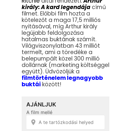
Ritchie
által rendezett
Arthur
király: A kard legendája
című
filmet. Előbbi film hozta a
kötelezőt a maga 17,5 milliós
nyitásával, míg Arthur király
legújabb feldolgozása
hatalmas buktának számít.
Világviszonylatban 43 milliót
termelt, ami a töredéke a
belepumpált közel 300 millió
dollárnak (marketing költséggel
együtt). Üdvözöljük a
filmtörténelem legnagyobb
buktái
között!