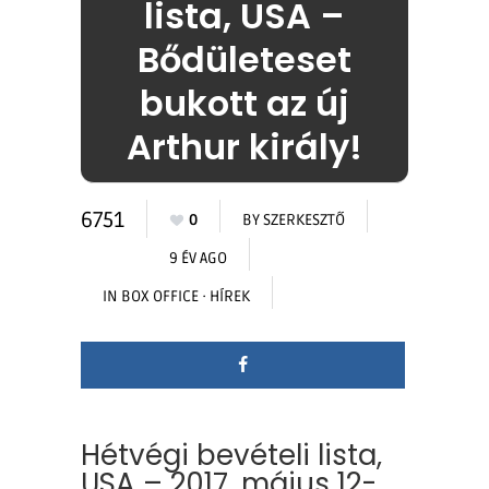
lista, USA –
Bődületeset
bukott az új
Arthur király!
6751
0
BY
SZERKESZTŐ
9 ÉV AGO
IN
BOX OFFICE
·
HÍREK
Hétvégi bevételi lista,
USA – 2017. május 12-