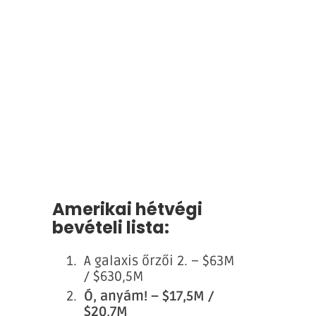
Amerikai hétvégi
bevételi lista:
A galaxis őrzői 2. – $63M
/ $630,5M
Ó, anyám! – $17,5M /
$20,7M