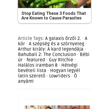
Stop Eating These 3 Foods That
Are Known to Cause Parasites
Article Tags:
A galaxis őrzői 2.
·
A
kör
·
A szépség és a szörnyeteg
·
Arthur király: A kard legendája
·
Bahubali 2: The Conclusion
·
Bébi
úr
·
featured
·
Guy Ritchie
·
Halálos iramban 8
·
Hétvégi
bevételi lista
·
Hogyan legyél
latin szerető
·
Lowriders
·
Ó
anyám!