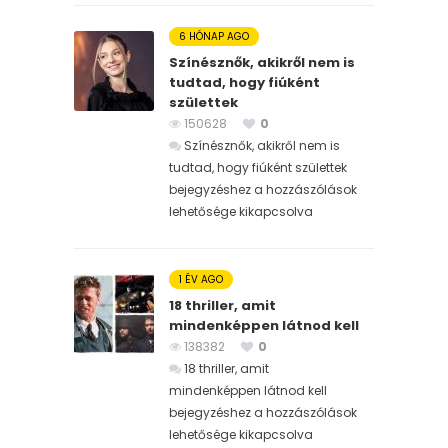
6 HÓNAP AGO
Színésznők, akikről nem is
tudtad, hogy fiúként
születtek
150628
0
Színésznők, akikről nem is
tudtad, hogy fiúként születtek
bejegyzéshez
a hozzászólások
lehetősége kikapcsolva
1 ÉV AGO
18 thriller, amit
mindenképpen látnod kell
138382
0
18 thriller, amit
mindenképpen látnod kell
bejegyzéshez
a hozzászólások
lehetősége kikapcsolva