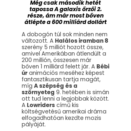
Még csak második hetét
tapossa A galaxis őrzői 2.
része, ám már most bőven
átlépte a 600 milliárd dollárt
A dobogón túl sok minden nem
változott. A
Halálos iramban 8
szerény 5 milliót hozott össze,
amivel Amerikában átlendült a
200 millión, összesen már
bőven 1 milliárd felett jár. A
Bébi
úr
animációs meséhez képest
fantasztikusan tartja magát,
míg
A szépség és a
szörnyeteg
9. hetében is simán
ott tud lenni a legjobbak között.
A
Lowriders
című kis
költségvetésű amerikai dráma
elfogadhatóan kezdte mozis
pályáját.