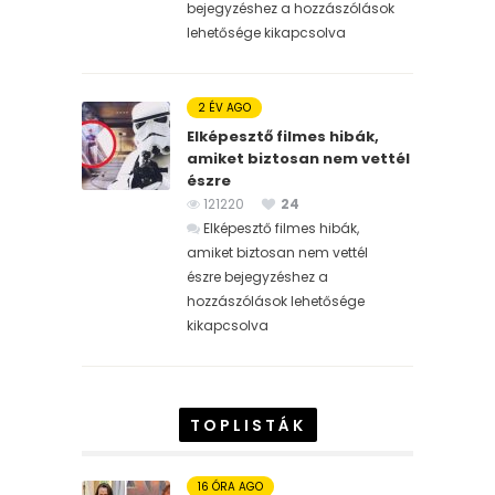
bejegyzéshez
a hozzászólások
lehetősége kikapcsolva
2 ÉV AGO
Elképesztő filmes hibák,
amiket biztosan nem vettél
észre
121220
24
Elképesztő filmes hibák,
amiket biztosan nem vettél
észre bejegyzéshez
a
hozzászólások lehetősége
kikapcsolva
TOPLISTÁK
16 ÓRA AGO