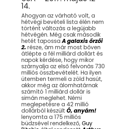
14.
Ahogyan az várható volt, a
hétvégi bevételi lista élén nem
történt változás a legújabb
hétvégén. Még csak második
hetét tapossa
A galaxis őrzői
2.
része, ám már most bőven
átlépte a fél milliárd dollárt és
napok kérdése, hogy mikor
szárnyalja az első felvonás 730
milliós összbevételét. Ha ilyen
ütemben termeli a zöld hasút,
akkor még az álomhatárnak
számító 1 milliárd dollár is
simán meglehet. Némi
meglepetésre a 42 millió
dollárból készült
Ó, anyám!
lenyomta a 175 milliós
büdzsével rendelkező,
Guy