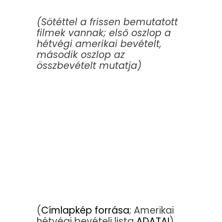
(Sötéttel a frissen bemutatott
filmek vannak; első oszlop a
hétvégi amerikai bevételt,
második oszlop az
összbevételt mutatja)
(
Címlapkép forrása
; Amerikai
hétvégi bevételi lista
ADATAI
)