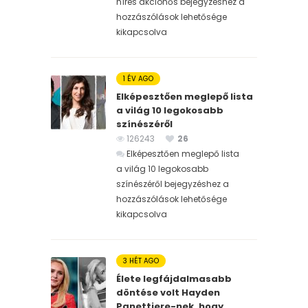
híres akcióhős bejegyzéshez
a
hozzászólások lehetősége
kikapcsolva
1 ÉV AGO
Elképesztően meglepő lista
a világ 10 legokosabb
színészéről
126243
26
Elképesztően meglepő lista
a világ 10 legokosabb
színészéről bejegyzéshez
a
hozzászólások lehetősége
kikapcsolva
3 HÉT AGO
Élete legfájdalmasabb
döntése volt Hayden
Panettiere-nek, hogy