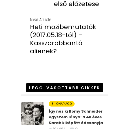
első előzetese
Next Article
Heti mozibemutatók
(2017.05.18-tól) –
Kasszarobbantó
alienek?
LEGOLVASOTTABB CIKKEK
8 HÓNAP AGO
Így néz ki Romy Schneider
egyszem lánya: a 48 éves
Sarah kiköpött édesanyja
194484
0