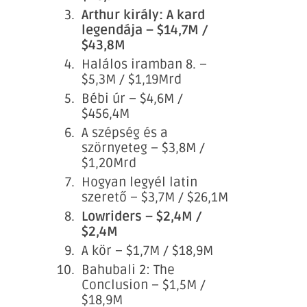
Arthur király: A kard
legendája – $14,7M /
$43,8M
Halálos iramban 8. –
$5,3M / $1,19Mrd
Bébi úr – $4,6M /
$456,4M
A szépség és a
szörnyeteg – $3,8M /
$1,20Mrd
Hogyan legyél latin
szerető – $3,7M / $26,1M
Lowriders – $2,4M /
$2,4M
A kör – $1,7M / $18,9M
Bahubali 2: The
Conclusion
– $1,5M /
$18,9M