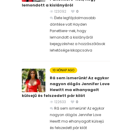
lemondott a kislányáról
123092
0
Élete legfájdalmasabb
döntése volt Hayden
Panettiere-nek, hogy
lemondott a kislányáról
bejegyzéshez
a hozzászólások
lehetősége kikapcsolva
10 HÓNAP AGO
Rá sem ismerünk! Az egykor
nagyon dögös Jennifer Love
Hewitt ma elhanyagolt
külsejű és felszedett pár kilót
122633
0
Rá sem ismerünk! Az egykor
nagyon dögös Jennifer Love
Hewitt ma elhanyagolt külsejű
és felszedett pár kilót