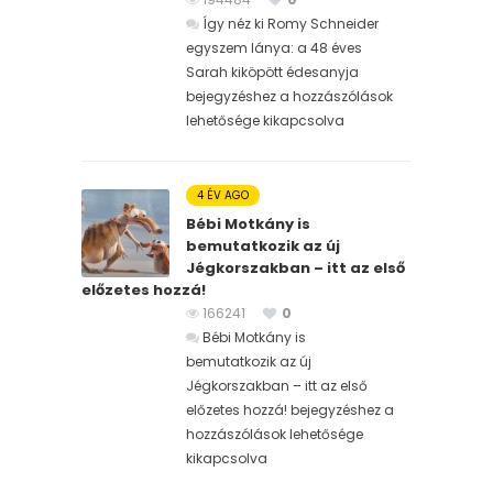
Így néz ki Romy Schneider
egyszem lánya: a 48 éves
Sarah kiköpött édesanyja
bejegyzéshez
a hozzászólások
lehetősége kikapcsolva
4 ÉV AGO
Bébi Motkány is
bemutatkozik az új
Jégkorszakban – itt az első
előzetes hozzá!
166241
0
Bébi Motkány is
bemutatkozik az új
Jégkorszakban – itt az első
előzetes hozzá! bejegyzéshez
a
hozzászólások lehetősége
kikapcsolva