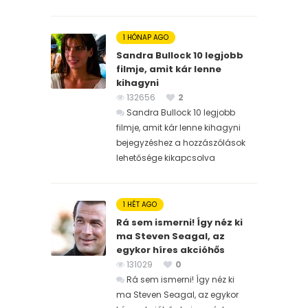
1 HÓNAP AGO
Sandra Bullock 10 legjobb
filmje, amit kár lenne
kihagyni
132656
2
Sandra Bullock 10 legjobb
filmje, amit kár lenne kihagyni
bejegyzéshez
a hozzászólások
lehetősége kikapcsolva
1 HÉT AGO
Rá sem ismerni! Így néz ki
ma Steven Seagal, az
egykor híres akcióhős
131029
0
Rá sem ismerni! Így néz ki
ma Steven Seagal, az egykor